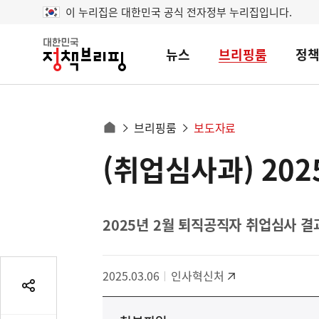
이 누리집은 대한민국 공식 전자정부 누리집입니다.
뉴스
브리핑룸
정
대
한
민
국
정
사
브리핑룸
보도자료
책
홈
브
이
으
(취업심사과) 20
콘
리
트
로
핑
텐
이
츠
동
영
2025년 2월 퇴직공직자 취업심사 결
경
역
로
2025.03.06
인사혁신처
공
유