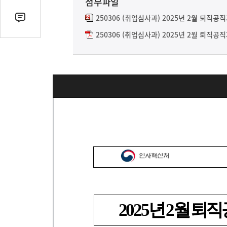
첨부파일
열
기
250306 (취업심사과) 2025년 2월 퇴직공
댓
글
250306 (취업심사과) 2025년 2월 퇴직공
수
(클
릭
시
댓
글
로
이
동)