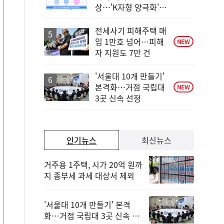
단
상…'K자형 양극화'
계
대응
상
승
전세사기 피해주택 매
입 1만호 넘어…피해
NEW
자 지원도 7만 건
'서울대 10개 만들기'
본격화…거점 국립대
NEW
3곳 신속 선정
인기뉴스
최신뉴스
거주용 1주택, 시가 20억 원까
지 종부세 과세 대상서 제외
'서울대 10개 만들기' 본격
화…거점 국립대 3곳 신속 선