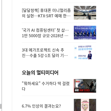
정
[달달정책] 휴대폰 미니멀리즘
의 실현…KTX·SRT 예매 한
번에 끝!
'국가 AI 컴퓨팅센터' 첫 삽…
1만 5000장 규모·2028년 완
공
3대 메가프로젝트 신속 추
진…수출 5강·1조 달러 기반
구축
오늘의 멀티미디어
"뭐하세요" 수거하다 딱 걸렸
다
6.7% 인상의 결과는요?