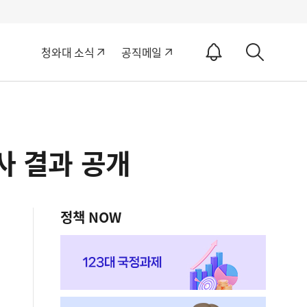
알
청와대 소식
공직메일
림
상
ON
세
검
색
사 결과 공개
정책 NOW