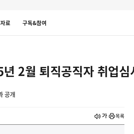
책자료
구독&참여
25년 2월 퇴직공직자 취업심
과 공개
시작
열기
목록