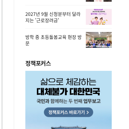
2027년 9월 신청분부터 달라
지는 '근로장려금'
방학 중 초등돌봄교육 현장 방
문
정책포커스