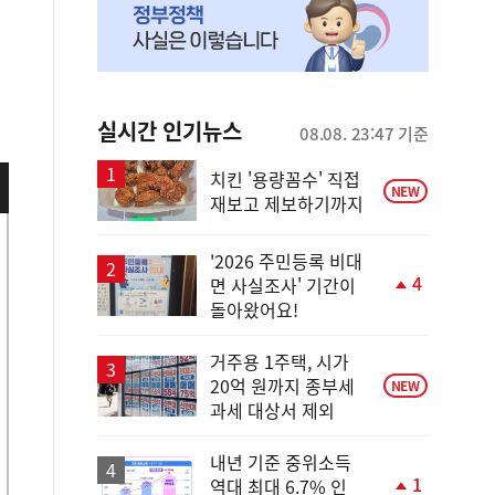
실시간 인기뉴스
08.08. 23:47 기준
치킨 '용량꼼수' 직접
NEW
재보고 제보하기까지
'2026 주민등록 비대
4
면 사실조사' 기간이
단
돌아왔어요!
계
상
승
거주용 1주택, 시가
20억 원까지 종부세
NEW
과세 대상서 제외
내년 기준 중위소득
1
역대 최대 6.7% 인