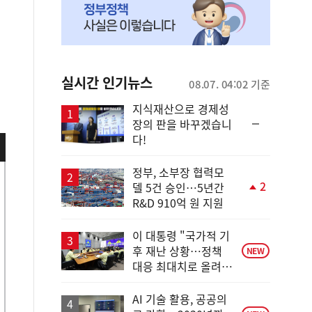
실시간 인기뉴스
08.07. 04:02 기준
지식재산으로 경제성
순
장의 판을 바꾸겠습니
위
다!
동
일
정부, 소부장 협력모
2
델 5건 승인…5년간
단
R&D 910억 원 지원
계
상
승
이 대통령 "국가적 기
후 재난 상황…정책
NEW
대응 최대치로 올려
야"
AI 기술 활용, 공공의