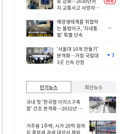
료 강화…2030년까
NEW
지 교통사고 사망자
30%↓
해양생태계를 위협하
순
는 불법어구, '지네통
위
발' 특별 단속
동
일
'서울대 10개 만들기'
3
본격화…거점 국립대
단
3곳 신속 선정
계
하
락
인기뉴스
최신뉴스
국내 첫 '한국형 이지스구축
함' 건조 본격화…2032년 해
군 인도
거주용 1주택, 시가 20억 원까
지 종부세 과세 대상서 제외