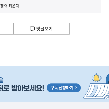
경쟁력 키운다.
사
F) 가축 처분 농가의 경영 안정화를 위해 가축 처분 
실
은
2026.08.06
이
댓글
보기
렇
습
니
다