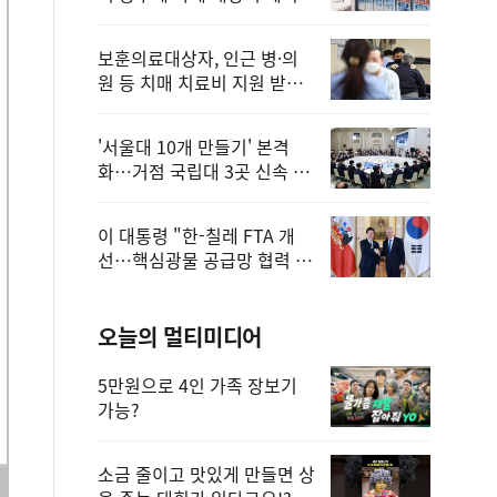
보훈의료대상자, 인근 병·의
원 등 치매 치료비 지원 받을
수 있어
'서울대 10개 만들기' 본격
화…거점 국립대 3곳 신속 선
정
이 대통령 "한-칠레 FTA 개
선…핵심광물 공급망 협력 더
욱 강화"
오늘의 멀티미디어
5만원으로 4인 가족 장보기
가능?
소금 줄이고 맛있게 만들면 상