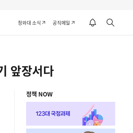
알
청와대 소식
공직메일
림
상
ON
세
검
색
기 앞장서다
정책 NOW