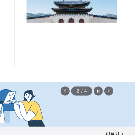
보상금을 신속하게 지급하겠습니다.
정지
이
다
2
/
4
전
음
보
보
기
기
공지사항
더보기