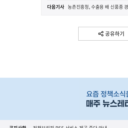
다음기사
농촌진흥청, 수출용 배 신품종 
다
음
아프리카돼지열병(AS
농림축산식품부
기
사
공유하기
열
기
영
역
하
단
배
너
영
역
공지사항
정책브리핑 RSS 서비스 제공 중단 안내