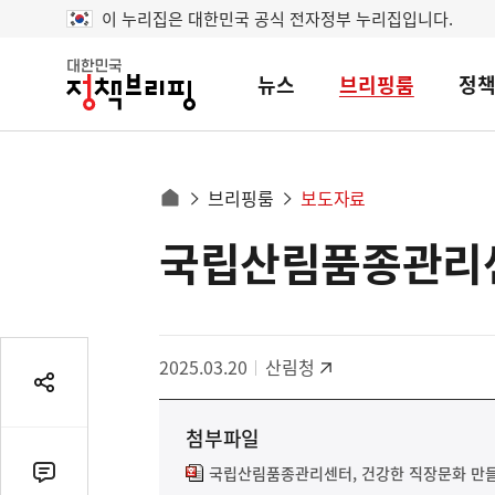
이 누리집은 대한민국 공식 전자정부 누리집입니다.
뉴스
브리핑룸
정
대
한
민
국
정
사
브리핑룸
보도자료
책
홈
브
이
으
국립산림품종관리센
콘
리
트
로
핑
텐
이
츠
동
영
경
2025.03.20
산림청
역
로
공
유
첨부파일
열
기
국립산림품종관리센터, 건강한 직장문화 만들
댓