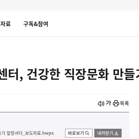
책자료
구독&참여
터, 건강한 직장문화 만들
시작
열기
목록
기 앞장서다_보도자료.hwpx
바로보기
내려받기