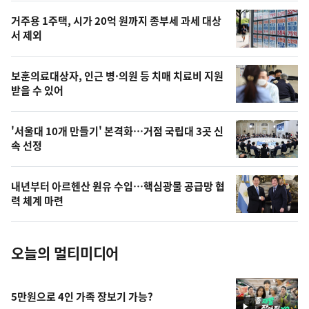
오
거주용 1주택, 시가 20억 원까지 종부세 과세 대상
늘
서 제외
의
영
보훈의료대상자, 인근 병·의원 등 치매 치료비 지원
상
받을 수 있어
,
오
'서울대 10개 만들기' 본격화…거점 국립대 3곳 신
속 선정
늘
의
내년부터 아르헨산 원유 수입…핵심광물 공급망 협
사
력 체계 마련
진
오늘의 멀티미디어
5만원으로 4인 가족 장보기 가능?