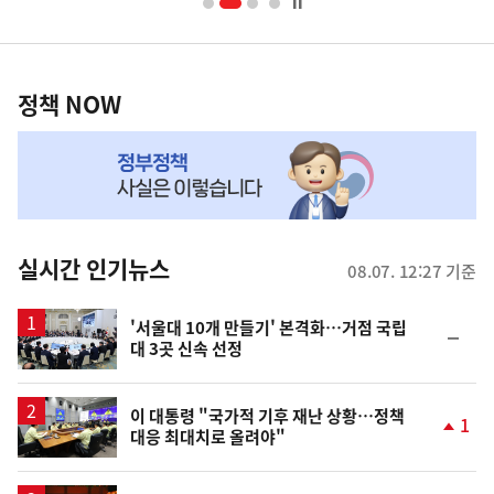
너
영
정
역
책
정책 NOW
NOW,
MY
맞
춤
뉴
실시간 인기뉴스
08.07. 12:27 기준
스
'서울대 10개 만들기' 본격화…거점 국립
순
대 3곳 신속 선정
위
동
일
이 대통령 "국가적 기후 재난 상황…정책
1
대응 최대치로 올려야"
단
계
상