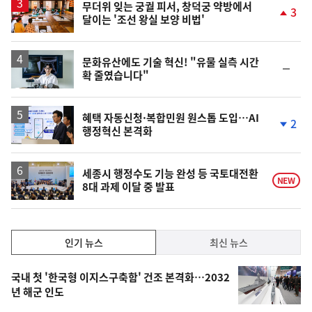
승
무더위 잊는 궁궐 피서, 창덕궁 약방에서
3
달이는 '조선 왕실 보양 비법'
단
계
상
승
문화유산에도 기술 혁신! "유물 실측 시간
순
확 줄였습니다"
위
동
일
혜택 자동신청·복합민원 원스톱 도입…AI
2
행정혁신 본격화
단
계
하
락
세종시 행정수도 기능 완성 등 국토대전환
NEW
8대 과제 이달 중 발표
인
인기 뉴스
최신 뉴스
기,
인
기
최
국내 첫 '한국형 이지스구축함' 건조 본격화…2032
뉴
년 해군 인도
신,
스