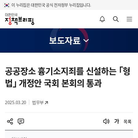
이 누리집은 대한민국 공식 전자정부 누리집입니다.
홈
알림설정 바로가기
검색 바로가기
메뉴 열기
보도자료
콘
텐
공공장소 흉기소지죄를 신설하는 ｢형
츠
법｣ 개정안 국회 본회의 통과
영
역
2025.03.20
법무부
목록