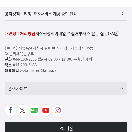
공지
정책브리핑 RSS 서비스 제공 중단 안내
개인정보처리방침
저작권정책
이메일 수집거부
자주 묻는 질문(FAQ)
(30119) 세종특별자치시 갈매로 388 정부세종청사 15동
© 문화체육관광부
전화
044-203-3555 (월-금 09:00 - 18:00, 공휴일 제외)
팩스
044-203-3488
대표메일
webmaster@korea.kr
관련사이트
페
X
네
유
인
이
바
이
튜
스
스
로
버
브
타
PC 버전