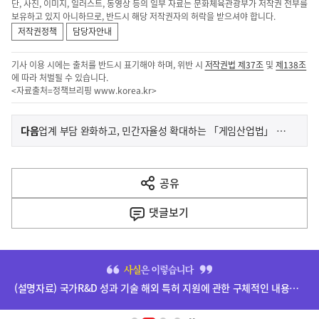
단, 사진, 이미지, 일러스트, 동영상 등의 일부 자료는 문화체육관광부가 저작권 전부를
보유하고 있지 아니하므로, 반드시 해당 저작권자의 허락을 받으셔야 합니다.
저작권정책
담당자안내
기사 이용 시에는 출처를 반드시 표기해야 하며, 위반 시
저작권법 제37조
및
제138조
에 따라 처벌될 수 있습니다.
<자료출처=정책브리핑
www.korea.kr
>
이
기
다음
업계 부담 완화하고, 민간자율성 확대하는 「게임산업법」 개정안 국회 본회의 통과
사
전
다
공유
열
음
기
댓글
보기
기
사
히
단
(설명자료) 국가R&D 성과 기술 해외 특허 지원에 관한 구체적인 내용은 확정되지 않았습니다.
배