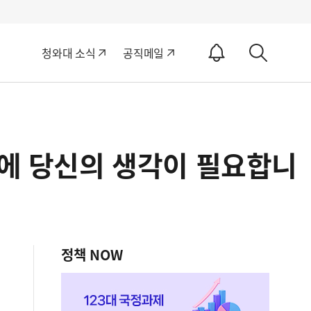
알
청와대 소식
공직메일
림
상
ON
세
검
색
정에 당신의 생각이 필요합니
정책 NOW