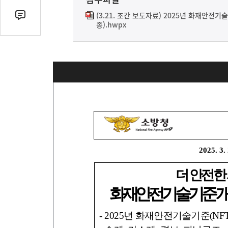
열
기
(3.21. 조간 보도자료) 2025년 화재안전기
댓
종).hwpx
글
수
(클
릭
시
댓
글
로
이
동)