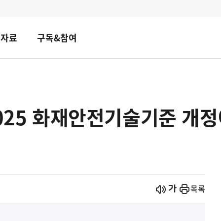
책자료
구독&참여
2025 화재안전기술기준 개
시작
열기
목록