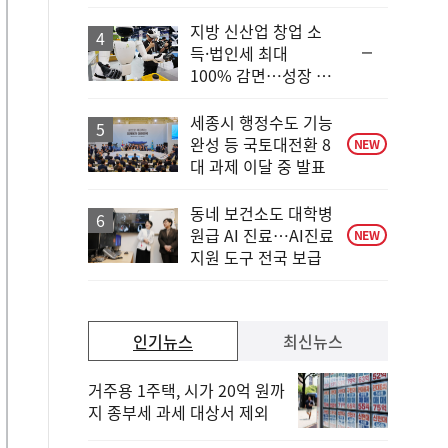
일
지방 신산업 창업 소
순
득·법인세 최대
위
100% 감면…성장 지
동
원 강화
일
세종시 행정수도 기능
완성 등 국토대전환 8
NEW
대 과제 이달 중 발표
동네 보건소도 대학병
원급 AI 진료…AI진료
NEW
지원 도구 전국 보급
인기뉴스
최신뉴스
거주용 1주택, 시가 20억 원까
지 종부세 과세 대상서 제외