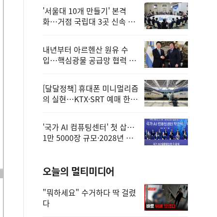
'서울대 10개 만들기' 본격
화…거점 국립대 3곳 신속 선
정
내년부터 아르헨산 원유 수
입…핵심광물 공급망 협력 체
계 마련
[달달정책] 휴대폰 미니멀리즘
의 실현…KTX·SRT 예매 한
번에 끝!
'국가 AI 컴퓨팅센터' 첫 삽…
1만 5000장 규모·2028년 완
공
오늘의 멀티미디어
"뭐하세요" 수거하다 딱 걸렸
다