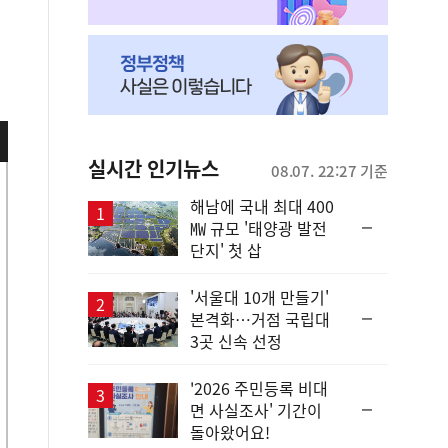
실시간 인기뉴스
08.07. 22:27 기준
해남에 국내 최대 400
순
㎿ 규모 '태양광 발전
위
단지' 첫 삽
동
일
'서울대 10개 만들기'
순
본격화…거점 국립대
위
3곳 신속 선정
동
일
'2026 주민등록 비대
순
면 사실조사' 기간이
위
돌아왔어요!
동