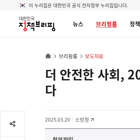
이 누리집은 대한민국 공식 전자정부 누리집입니다.
뉴스
브리핑룸
정
대
한
민
국
정
사
브리핑룸
보도자료
책
홈
브
이
으
더 안전한 사회, 
콘
리
트
로
핑
텐
이
다
츠
동
영
경
역
로
2025.03.20
소방청
공
유
첨부파일