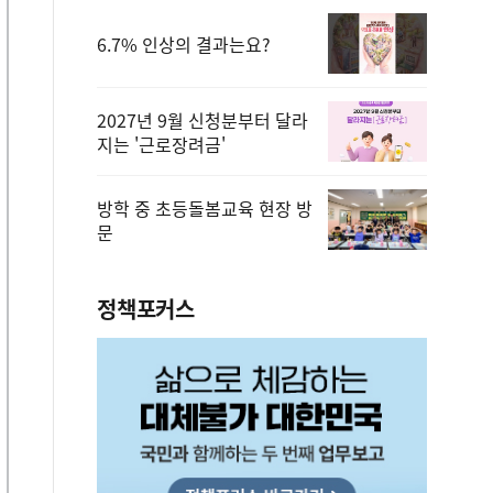
6.7% 인상의 결과는요?
2027년 9월 신청분부터 달라
지는 '근로장려금'
방학 중 초등돌봄교육 현장 방
문
정책포커스