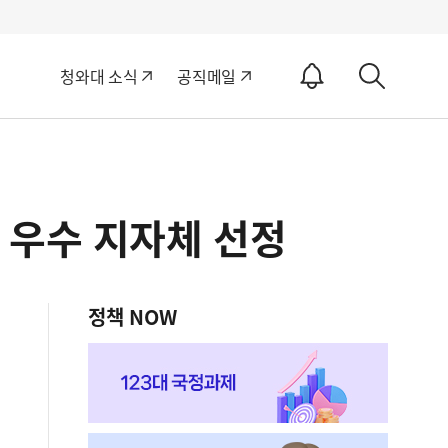
알
청와대 소식
공직메일
림
상
ON
세
검
색
 우수 지자체 선정
정책 NOW