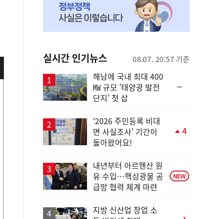
실시간 인기뉴스
08.07. 20:57 기준
해남에 국내 최대 400
순
㎿ 규모 '태양광 발전
위
단지' 첫 삽
동
일
'2026 주민등록 비대
4
면 사실조사' 기간이
단
돌아왔어요!
계
상
승
내년부터 아르헨산 원
유 수입…핵심광물 공
NEW
급망 협력 체계 마련
지방 신산업 창업 소