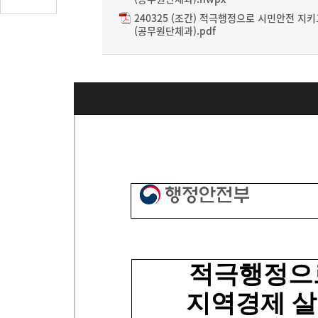
글
240325 (조간) 적극행정으로 시민안전 지
수
(공무원단체과).pdf
(클
릭
시
댓
글
로
이
동)