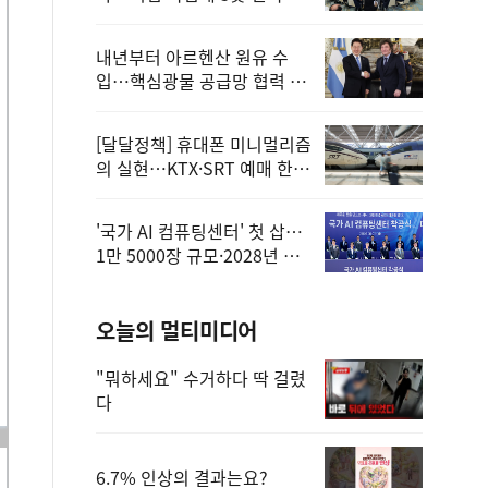
정
내년부터 아르헨산 원유 수
입…핵심광물 공급망 협력 체
계 마련
[달달정책] 휴대폰 미니멀리즘
의 실현…KTX·SRT 예매 한
번에 끝!
'국가 AI 컴퓨팅센터' 첫 삽…
1만 5000장 규모·2028년 완
공
오늘의 멀티미디어
"뭐하세요" 수거하다 딱 걸렸
다
6.7% 인상의 결과는요?