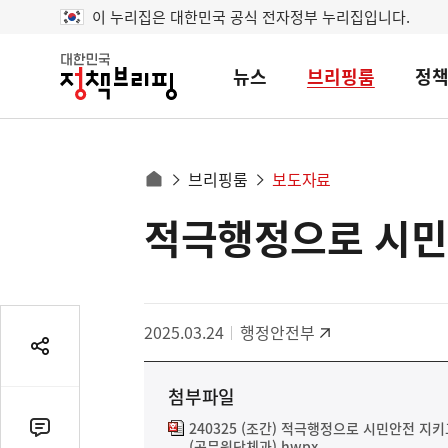
이 누리집은 대한민국 공식 전자정부 누리집입니다.
뉴스
브리핑룸
정
대
한
민
국
정
사
브리핑룸
보도자료
책
홈
브
이
으
적극행정으로 시민
콘
리
트
로
핑
텐
이
츠
동
영
경
2025.03.24
행정안전부
역
로
공
유
첨부파일
열
기
240325 (조간) 적극행정으로 시민안전 지
댓
(공무원단체과).hwpx