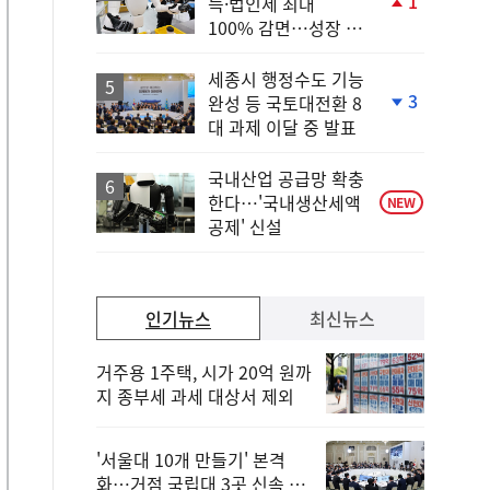
1
득·법인세 최대
단
100% 감면…성장 지
계
원 강화
상
승
세종시 행정수도 기능
3
완성 등 국토대전환 8
단
대 과제 이달 중 발표
계
하
락
국내산업 공급망 확충
한다…'국내생산세액
NEW
공제' 신설
인기뉴스
최신뉴스
거주용 1주택, 시가 20억 원까
지 종부세 과세 대상서 제외
'서울대 10개 만들기' 본격
화…거점 국립대 3곳 신속 선