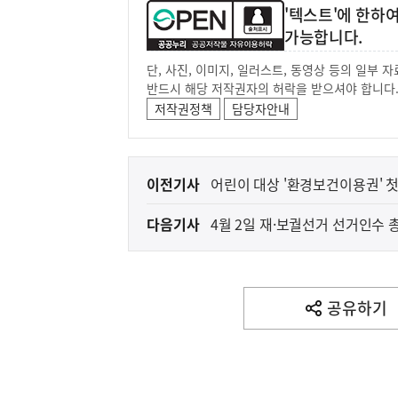
'텍스트'에 한하
가능합니다.
단, 사진, 이미지, 일러스트, 동영상 등의 일부
반드시 해당 저작권자의 허락을 받으셔야 합니다
저작권정책
담당자안내
이
이전기사
어린이 대상 '환경보건이용권' 첫
전
다음기사
4월 2일 재·보궐선거 선거인수 총 
다
음
기
사
공유하기
열
기
영
역
(보도설명) 정부는
재정경제부