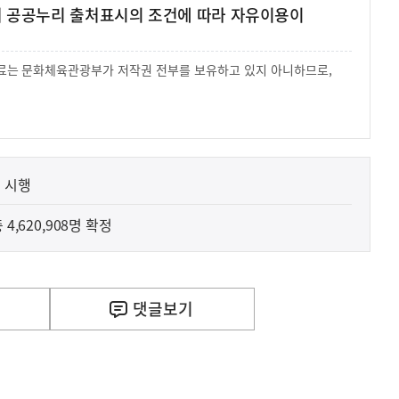
여 공공누리 출처표시의 조건에 따라 자유이용이
 자료는 문화체육관광부가 저작권 전부를 보유하고 있지 아니하므로,
.
 시행
4,620,908명 확정
댓글
보기
사
 거주용 1주택을 두텁게 보호하기 위한 방안을 세제개
실