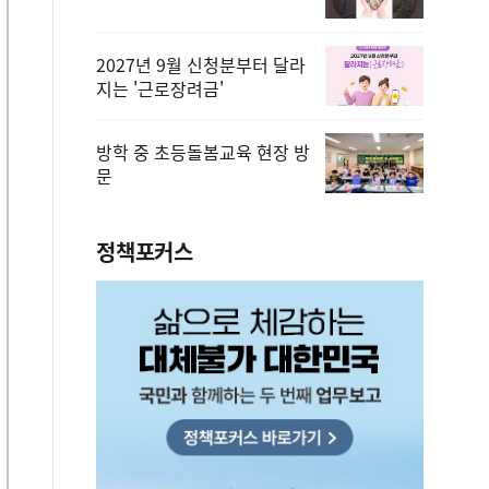
2027년 9월 신청분부터 달라
지는 '근로장려금'
방학 중 초등돌봄교육 현장 방
문
정책포커스