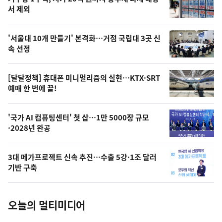
최
뉴
서 제외
신,
스
오
'서울대 10개 만들기' 본격화…거점 국립대 3곳 신
늘
속 선정
의
영
[달달정책] 휴대폰 미니멀리즘의 실현…KTX·SRT
상
예매 한 번에 끝!
,
오
'국가 AI 컴퓨팅센터' 첫 삽…1만 5000장 규모
·2028년 완공
늘
의
3대 메가프로젝트 신속 추진…수출 5강·1조 달러
사
기반 구축
진
오늘의 멀티미디어