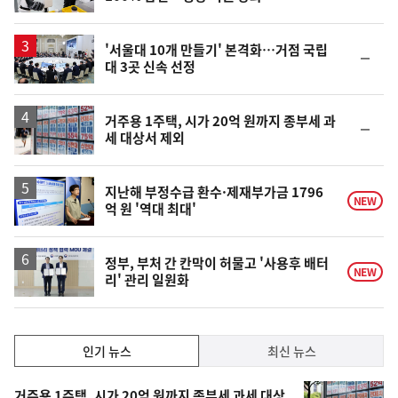
단
계
상
승
'서울대 10개 만들기' 본격화…거점 국립
순
대 3곳 신속 선정
위
동
일
거주용 1주택, 시가 20억 원까지 종부세 과
순
세 대상서 제외
위
동
일
지난해 부정수급 환수·제재부가금 1796
NEW
억 원 '역대 최대'
정부, 부처 간 칸막이 허물고 '사용후 배터
NEW
리' 관리 일원화
인
인기 뉴스
최신 뉴스
기,
인
기
거주용 1주택, 시가 20억 원까지 종부세 과세 대상