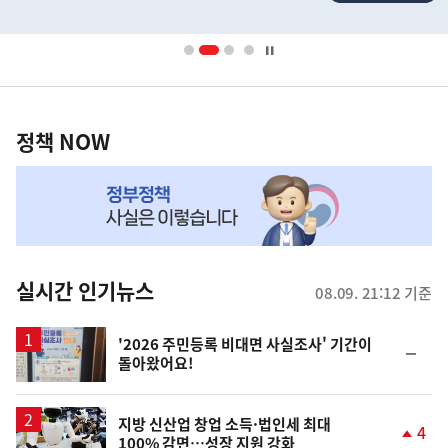
배
너
영
정
역
책
정책 NOW
NOW,
MY
맞
춤
뉴
실시간 인기뉴스
08.09. 21:12 기준
스
'2026 주민등록 비대면 사실조사' 기간이
순
돌아왔어요!
위
동
일
지방 신산업 창업 소득·법인세 최대
4
100% 감면…성장 지원 강화