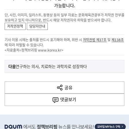
가능합니다.
단, 사진, 이미지, 일러스트, 동영상 등의 일부 자료는 문화체육관광부가 저작권 전부를
보유하고 있지 아니하므로, 반드시 해당 저작권자의 허락을 받으셔야 합니다.
저작권정책
담당자안내
기사 이용 시에는 출처를 반드시 표기해야 하며, 위반 시
저작권법 제37조
및
제138조
에 따라 처벌될 수 있습니다.
<자료출처=정책브리핑
www.korea.kr
>
이
기
다음
연구하는 의사, 치료하는 과학자로 성장하다
사
전
다
공유
열
음
기
댓글
보기
기
사
히
단