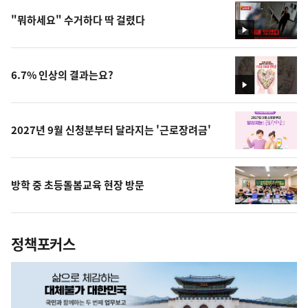
"뭐하세요" 수거하다 딱 걸렸다
영
상
6.7% 인상의 결과는요?
영
상
2027년 9월 신청분부터 달라지는 '근로장려금'
방학 중 초등돌봄교육 현장 방문
정책포커스