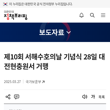
이 누리집은 대한민국 공식 전자정부 누리집입니다.
홈
알림설정 바로가기
검색 바로가기
메뉴 열기
보도자료
콘
텐
제10회 서해수호의날 기념식 28일 대
츠
전현충원서 거행
영
역
2025.03.27
국가보훈부
목록