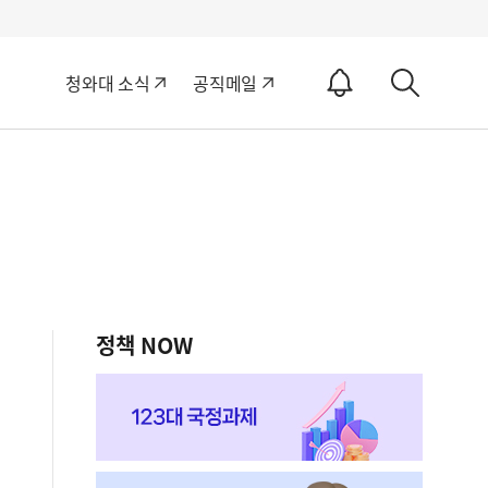
알
청와대 소식
공직메일
림
상
ON
세
검
색
정책 NOW