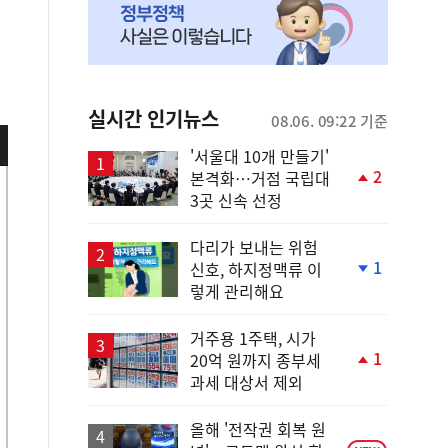
실시간 인기뉴스
08.06. 09:22 기준
'서울대 10개 만들기'
2
본격화…거점 국립대
단
3곳 신속 선정
계
상
승
다리가 보내는 위험
1
신호, 하지정맥류 이
단
렇게 관리해요
계
하
락
거주용 1주택, 시가
1
20억 원까지 종부세
단
과세 대상서 제외
계
상
승
올해 '전작권 회복 원