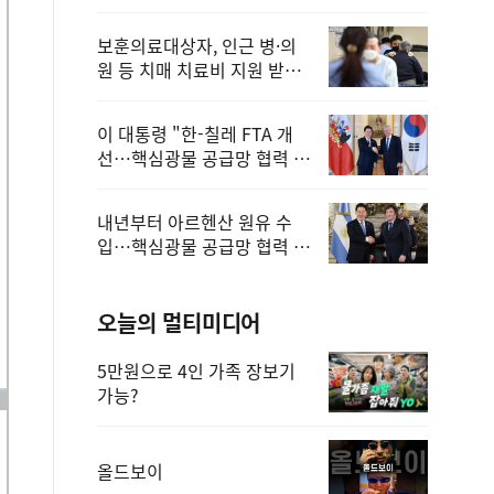
보훈의료대상자, 인근 병·의
원 등 치매 치료비 지원 받을
수 있어
이 대통령 "한-칠레 FTA 개
선…핵심광물 공급망 협력 더
욱 강화"
내년부터 아르헨산 원유 수
입…핵심광물 공급망 협력 체
계 마련
오늘의 멀티미디어
5만원으로 4인 가족 장보기
가능?
올드보이