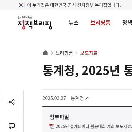
이 누리집은 대한민국 공식 전자정부 누리집입니다.
뉴스
브리핑룸
정
대
한
민
국
정
사
브리핑룸
보도자료
책
홈
브
이
으
통계청, 2025년
콘
리
트
로
핑
텐
이
츠
동
영
경
2025.03.27
통계청
역
로
공
유
첨부파일
열
기
2025년 통계데이터 활용대회 개최 보도자료.
댓