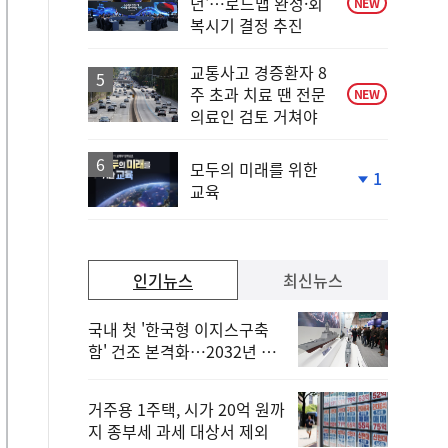
년'…로드맵 완성·회
NEW
복시기 결정 추진
교통사고 경증환자 8
주 초과 치료 땐 전문
NEW
의료인 검토 거쳐야
모두의 미래를 위한
1
교육
단
계
하
락
인기뉴스
최신뉴스
국내 첫 '한국형 이지스구축
함' 건조 본격화…2032년 해
군 인도
거주용 1주택, 시가 20억 원까
지 종부세 과세 대상서 제외