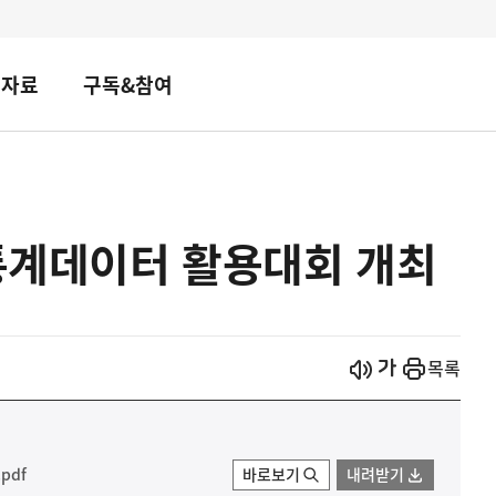
책자료
구독&참여
 통계데이터 활용대회 개최
시작
열기
목록
pdf
바로보기
내려받기