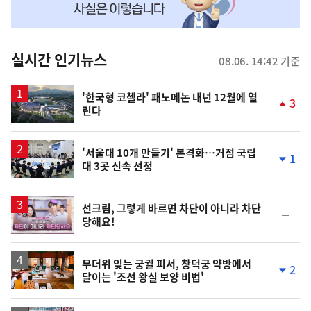
맞
춤
뉴
실시간 인기뉴스
08.06. 14:42 기준
스
'한국형 코첼라' 패노메논 내년 12월에 열
3
린다
단
계
상
승
'서울대 10개 만들기' 본격화…거점 국립
1
대 3곳 신속 선정
단
계
하
락
영
선크림, 그렇게 바르면 차단이 아니라 차단
순
당해요!
상
위
동
일
무더위 잊는 궁궐 피서, 창덕궁 약방에서
2
달이는 '조선 왕실 보양 비법'
단
계
하