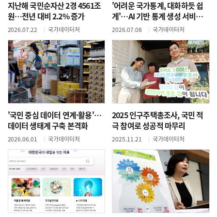
지난해 국민순자산 2경 4561조
'어려운 국가통계, 대화하듯 쉽
원…전년 대비 2.2% 증가
게'…AI 기반 통계 생성 서비스
개시
2026.07.22
국가데이터처
2026.07.08
국가데이터처
'국민 중심 데이터 연계·활용'…
2025 인구주택총조사, 국민 적
데이터 생태계 구축 본격화
극 참여로 성공적 마무리
2026.06.01
국가데이터처
2025.11.21
국가데이터처