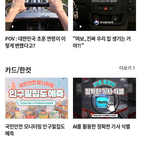
POV : 대한민국 초혼 연령이 이
"여보, 진짜 우리 집 생기는 거
렇게 변했다고?
야?!"
더보기
카드/한컷
카
드/
한
컷
국민안전 모니터링 인구밀집도
AI를 활용한 정확한 기사 식별
예측