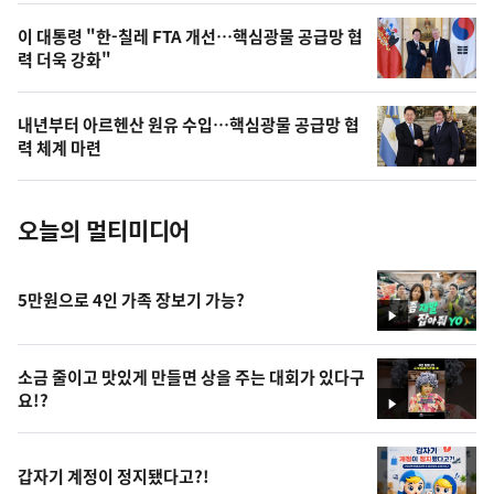
,
오
이 대통령 "한-칠레 FTA 개선…핵심광물 공급망 협
력 더욱 강화"
늘
의
내년부터 아르헨산 원유 수입…핵심광물 공급망 협
사
력 체계 마련
진
오늘의 멀티미디어
5만원으로 4인 가족 장보기 가능?
영
상
소금 줄이고 맛있게 만들면 상을 주는 대회가 있다구
요!?
영
상
갑자기 계정이 정지됐다고?!