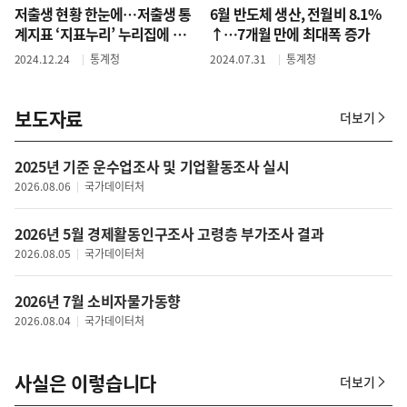
저출생 현황 한눈에…저출생 통
6월 반도체 생산, 전월비 8.1%
계지표 ‘지표누리’ 누리집에 공
↑…7개월 만에 최대폭 증가
개
2024.12.24
통계청
2024.07.31
통계청
보도자료
더보기
보
도
자
2025년 기준 운수업조사 및 기업활동조사 실시
료
2026.08.06
국가데이터처
2026년 5월 경제활동인구조사 고령층 부가조사 결과
2026.08.05
국가데이터처
2026년 7월 소비자물가동향
2026.08.04
국가데이터처
사실은 이렇습니다
더보기
사
실