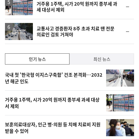
락
거주용 1주택, 시가 20억 원까지 종부세 과
순
세 대상서 제외
위
동
일
교통사고 경증환자 8주 초과 치료 땐 전문
순
의료인 검토 거쳐야
위
동
일
인
인기 뉴스
최신 뉴스
기,
인
기
최
국내 첫 '한국형 이지스구축함' 건조 본격화…2032
뉴
년 해군 인도
신,
스
오
거주용 1주택, 시가 20억 원까지 종부세 과세 대상
늘
서 제외
의
영
보훈의료대상자, 인근 병·의원 등 치매 치료비 지원
상
받을 수 있어