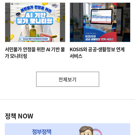
서민물가 안정을 위한 AI 기반 물
KOSIS와 공공·생활정보 연계
가 모니터링
서비스
전체보기
부
처
정
책
정책 NOW
NOW,
MY