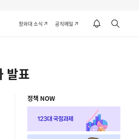
알
청와대 소식
공직메일
림
상
ON
세
검
색
과 발표
정책 NOW