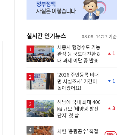
실시간 인기뉴스
08.08. 14:27 기준
세종시 행정수도 기능
1
완성 등 국토대전환 8
단
대 과제 이달 중 발표
계
상
승
'2026 주민등록 비대
1
면 사실조사' 기간이
단
돌아왔어요!
계
하
락
해남에 국내 최대 400
3
㎿ 규모 '태양광 발전
단
단지' 첫 삽
계
상
승
치킨 '용량꼼수' 직접
NEW