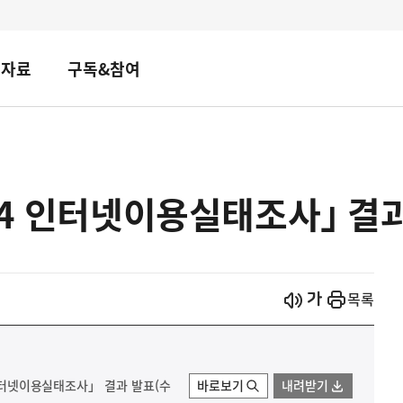
책자료
구독&참여
24 인터넷이용실태조사｣ 결
시작
열기
목록
4 인터넷이용실태조사」 결과 발표(수
바로보기
내려받기