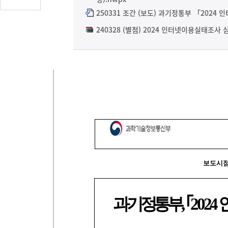
글
250331 조간 (보도) 과기정통부 「2024
수
240328 (별첨) 2024 인터넷이용실태조사 
(클
릭
시
댓
글
로
이
동)