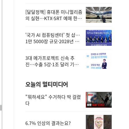
정
[달달정책] 휴대폰 미니멀리즘
의 실현…KTX·SRT 예매 한
번에 끝!
'국가 AI 컴퓨팅센터' 첫 삽…
1만 5000장 규모·2028년 완
공
3대 메가프로젝트 신속 추
진…수출 5강·1조 달러 기반
구축
오늘의 멀티미디어
"뭐하세요" 수거하다 딱 걸렸
다
6.7% 인상의 결과는요?