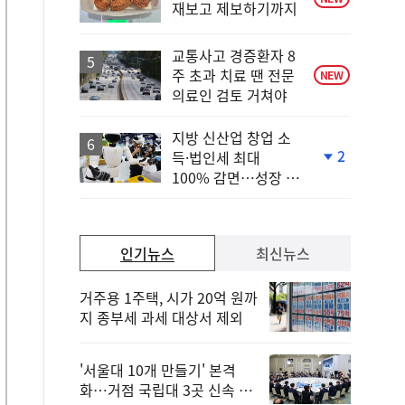
재보고 제보하기까지
교통사고 경증환자 8
주 초과 치료 땐 전문
NEW
의료인 검토 거쳐야
지방 신산업 창업 소
2
득·법인세 최대
단
100% 감면…성장 지
계
원 강화
하
락
인기뉴스
최신뉴스
거주용 1주택, 시가 20억 원까
지 종부세 과세 대상서 제외
'서울대 10개 만들기' 본격
화…거점 국립대 3곳 신속 선