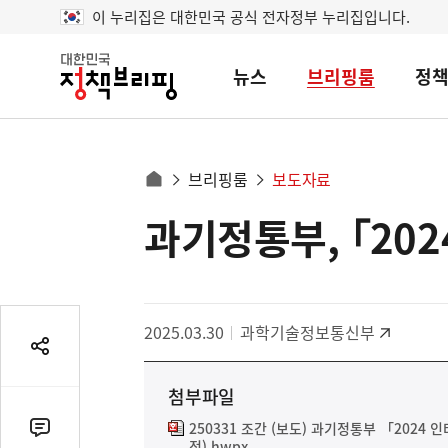
이 누리집은 대한민국 공식 전자정부 누리집입니다.
뉴스
브리핑룸
정
대
한
민
국
정
사
브리핑룸
보도자료
책
홈
브
이
으
과기정통부, ｢20
콘
리
트
로
핑
텐
이
츠
동
영
경
2025.03.30
과학기술정보통신부
역
로
공
유
첨부파일
열
기
250331 조간 (보도) 과기정통부 「202
댓
정).hwpx