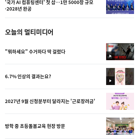
'국가 AI 컴퓨팅센터' 첫 삽…1만 5000장 규모
사
·2028년 완공
진
오늘의 멀티미디어
"뭐하세요" 수거하다 딱 걸렸다
영
상
6.7% 인상의 결과는요?
영
상
2027년 9월 신청분부터 달라지는 '근로장려금'
방학 중 초등돌봄교육 현장 방문