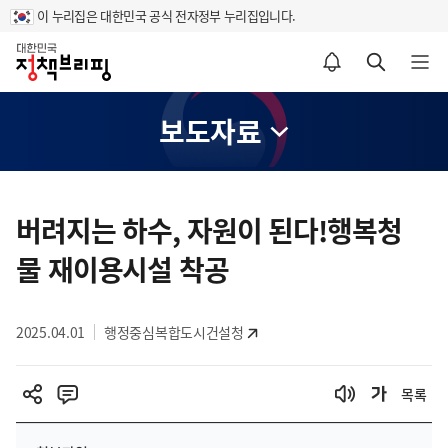
이 누리집은 대한민국 공식 전자정부 누리집입니다.
홈
알림설정 바로가기
검색 바로가기
메뉴 열기
보도자료
콘
텐
버려지는 하수, 자원이 된다!행복청
츠
물 재이용시설 착공
영
역
2025.04.01
행정중심복합도시건설청
목록