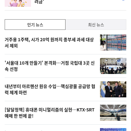
려금'
단
계
하
락
인
인기 뉴스
최신 뉴스
기,
인
기
최
거주용 1주택, 시가 20억 원까지 종부세 과세 대상
뉴
서 제외
신,
스
오
'서울대 10개 만들기' 본격화…거점 국립대 3곳 신
늘
속 선정
의
영
내년부터 아르헨산 원유 수입…핵심광물 공급망 협
상
력 체계 마련
,
오
[달달정책] 휴대폰 미니멀리즘의 실현…KTX·SRT
예매 한 번에 끝!
늘
의