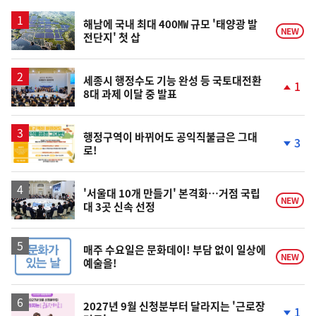
스
해남에 국내 최대 400㎿ 규모 '태양광 발
NEW
전단지' 첫 삽
세종시 행정수도 기능 완성 등 국토대전환
1
8대 과제 이달 중 발표
단
계
상
승
행정구역이 바뀌어도 공익직불금은 그대
3
로!
단
계
하
락
'서울대 10개 만들기' 본격화…거점 국립
NEW
대 3곳 신속 선정
매주 수요일은 문화데이! 부담 없이 일상에
NEW
예술을!
2027년 9월 신청분부터 달라지는 '근로장
1