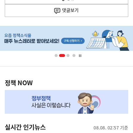
열
음
기
댓글
보기
기
사
히
단
배
너
영
정
역
책
정책 NOW
NOW,
MY
맞
춤
뉴
실시간 인기뉴스
08.08. 02:57 기준