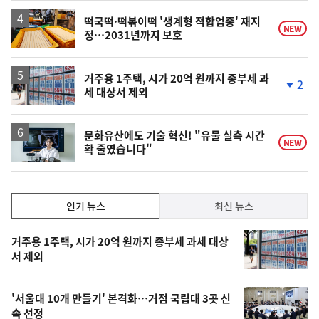
떡국떡·떡볶이떡 '생계형 적합업종' 재지
NEW
정…2031년까지 보호
거주용 1주택, 시가 20억 원까지 종부세 과
2
세 대상서 제외
단
계
하
락
문화유산에도 기술 혁신! "유물 실측 시간
NEW
확 줄였습니다"
인
인기 뉴스
최신 뉴스
기,
인
기
최
거주용 1주택, 시가 20억 원까지 종부세 과세 대상
뉴
서 제외
신,
스
오
'서울대 10개 만들기' 본격화…거점 국립대 3곳 신
늘
속 선정