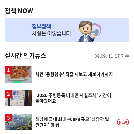
정
역
책
정책 NOW
NOW,
MY
맞
춤
뉴
실시간 인기뉴스
08.09. 11:17 기준
스
순
치킨 '용량꼼수' 직접 재보고 제보하기까지
위
동
일
'2026 주민등록 비대면 사실조사' 기간이
순
돌아왔어요!
위
동
일
해남에 국내 최대 400㎿ 규모 '태양광 발
NEW
전단지' 첫 삽