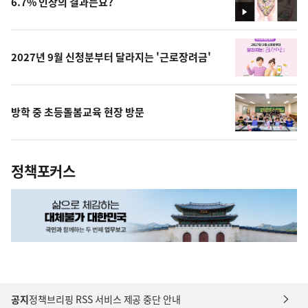
6.7% 인상의 결과는요?
영
상
2027년 9월 신청분부터 달라지는 '근로장려금'
방학 중 초등돌봄교육 현장 방문
정책포커스
공지
정책브리핑 RSS 서비스 제공 중단 안내