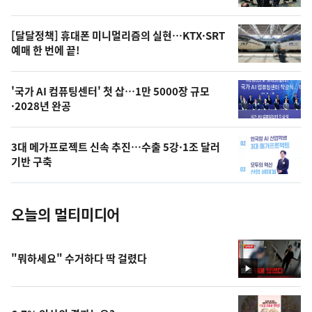
의
영
[달달정책] 휴대폰 미니멀리즘의 실현…KTX·SRT
상
예매 한 번에 끝!
,
오
'국가 AI 컴퓨팅센터' 첫 삽…1만 5000장 규모
·2028년 완공
늘
의
3대 메가프로젝트 신속 추진…수출 5강·1조 달러
사
기반 구축
진
오늘의 멀티미디어
"뭐하세요" 수거하다 딱 걸렸다
영
상