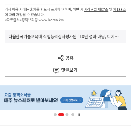
기사 이용 시에는 출처를 반드시 표기해야 하며, 위반 시
저작권법 제37조
및
제138조
에 따라 처벌될 수 있습니다.
<자료출처=정책브리핑
www.korea.kr
>
이
기
다음
한국기술교육대 직업능력심사평가원 "10년 성과 바탕, 디지털 전환 시대 직업훈련 혁신"
사
전
다
공유
열
음
기
댓글
보기
기
사
히
단
배
너
영