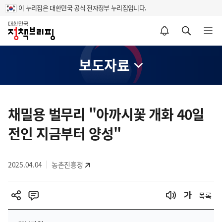
이 누리집은 대한민국 공식 전자정부 누리집입니다.
홈
알림설정 바로가기
검색 바로가기
메뉴 열기
보도자료
콘
텐
채밀용 벌무리 "아까시꽃 개화 40일
츠
전인 지금부터 양성"
영
역
2025.04.04
농촌진흥청
목록