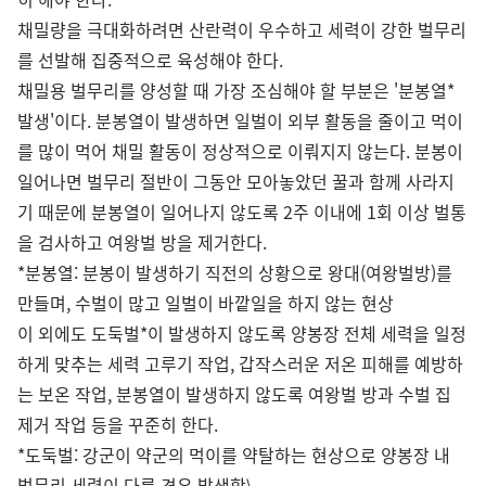
채밀량을 극대화하려면 산란력이 우수하고 세력이 강한 벌무리
를 선발해 집중적으로 육성해야 한다.
채밀용 벌무리를 양성할 때 가장 조심해야 할 부분은 '분봉열*
발생'이다. 분봉열이 발생하면 일벌이 외부 활동을 줄이고 먹이
를 많이 먹어 채밀 활동이 정상적으로 이뤄지지 않는다. 분봉이
일어나면 벌무리 절반이 그동안 모아놓았던 꿀과 함께 사라지
기 때문에 분봉열이 일어나지 않도록 2주 이내에 1회 이상 벌통
을 검사하고 여왕벌 방을 제거한다.
*분봉열: 분봉이 발생하기 직전의 상황으로 왕대(여왕벌방)를
만들며, 수벌이 많고 일벌이 바깥일을 하지 않는 현상
이 외에도 도둑벌*이 발생하지 않도록 양봉장 전체 세력을 일정
하게 맞추는 세력 고루기 작업, 갑작스러운 저온 피해를 예방하
는 보온 작업, 분봉열이 발생하지 않도록 여왕벌 방과 수벌 집
제거 작업 등을 꾸준히 한다.
*도둑벌: 강군이 약군의 먹이를 약탈하는 현상으로 양봉장 내
벌무리 세력이 다른 경우 발생함\