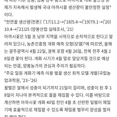
제가 지속해서 발생해 국내 아까시꿀 생산량이 불안정한 실정*
이다.
*천연꿀 생산량(천톤): ('17)11.2→('18)5.4→('19)79.1→('20)
10.4→('21)25 (양봉산업 실태조사, '21)
아까시꽃은 5월 초 남부 지역을 시작으로 순차적으로 핀다고 알
려져 있으나, 농촌진흥청 개화 예측 모형(모델)*에 따르면, 올해
는 광주광역시 4월 22일, 경북 포항 4월 26일, 전북 전주 4월 2
8일경 꽃이 핀다. 개화 시기가 4월 말로 앞당겨질 것으로 예상
되는 만큼, 양봉농가의 관심과 주의가 필요하다.
*주요 밀원 개화기 예측 이용 벌꿀 생산 최적 모델 개발(국립농
업과학원, '23~'26)
꿀벌은 알에서 성충이 되기까지 21일이 걸리며, 성충이 된 후 1
8일이 지나야 본격적으로 꿀을 채집할 수 있다. 이를 바탕으로
계산하면 아까시꽃 개화 40일 전인 4월 초 산란한 일벌이 채밀
기에 효율적으로 채밀할 수 있도록 채밀용 벌무리 양성을 철저
히 해야 한다.