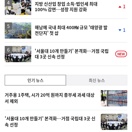
지방 신산업 창업 소득·법인세 최대
1
100% 감면…성장 지원 강화
단
계
상
승
해남에 국내 최대 400㎿ 규모 '태양광 발
1
전단지' 첫 삽
단
계
하
락
'서울대 10개 만들기' 본격화…거점 국립
NEW
대 3곳 신속 선정
인
인기 뉴스
최신 뉴스
기,
인
기
최
거주용 1주택, 시가 20억 원까지 종부세 과세 대상
뉴
서 제외
신,
스
오
'서울대 10개 만들기' 본격화…거점 국립대 3곳 신
늘
속 선정
의