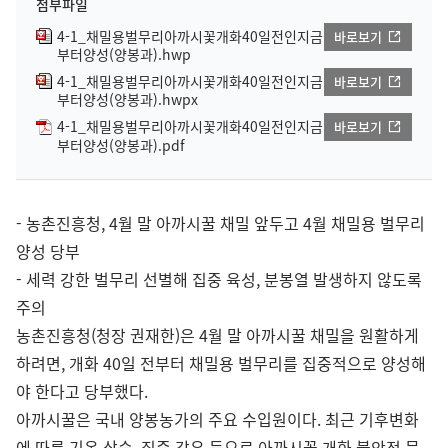
첨부파일
4-1_채밀용벌무리아까시꽃개화40일전인지금
바로보기
부터양성(양봉과).hwp
4-1_채밀용벌무리아까시꽃개화40일전인지금
바로보기
부터양성(양봉과).hwpx
4-1_채밀용벌무리아까시꽃개화40일전인지금
바로보기
부터양성(양봉과).pdf
- 농촌진흥청, 4월 말 아까시꿀 채밀 앞두고 4월 채밀용 벌무리
양성 당부
- 세력 강한 벌무리 선별해 집중 육성, 분봉열 발생하지 않도록
주의
농촌진흥청(청장 권재한)은 4월 말 아까시꿀 채밀을 원활하게
하려면, 개화 40일 전부터 채밀용 벌무리를 집중적으로 양성해
야 한다고 당부했다.
아까시꿀은 국내 양봉농가의 주요 수입원이다. 최근 기후변화
에 따른 기온 상승, 집중 강우 등으로 아까시꽃 개화 불안정 문