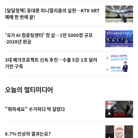
영
[달달정책] 휴대폰 미니멀리즘의 실현…KTX·SRT
상
예매 한 번에 끝!
,
오
'국가 AI 컴퓨팅센터' 첫 삽…1만 5000장 규모
·2028년 완공
늘
의
3대 메가프로젝트 신속 추진…수출 5강·1조 달러
사
기반 구축
진
오늘의 멀티미디어
"뭐하세요" 수거하다 딱 걸렸다
영
상
6.7% 인상의 결과는요?