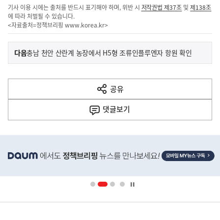
기사 이용 시에는 출처를 반드시 표기해야 하며, 위반 시
저작권법 제37조
및
제138조
에 따라 처벌될 수 있습니다.
<자료출처=정책브리핑
www.korea.kr
>
이
기
다음
충남 천안 산란계 농장에서 H5형 조류인플루엔자 항원 확인
사
전
다
공유
열
음
기
댓글
보기
기
사
히
단
배
너
영
정
역