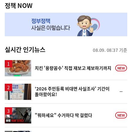
책
정책 NOW
NOW,
MY
맞
춤
뉴
실시간 인기뉴스
08.09. 08:37 기준
스
치킨 '용량꼼수' 직접 재보고 제보하기까지
NEW
'2026 주민등록 비대면 사실조사' 기간이
순
돌아왔어요!
위
동
일
영
"뭐하세요" 수거하다 딱 걸렸다
NEW
상