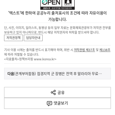
'텍스트'에 한하여 공공누리 출처표시의 조건에 따라 자유이용이
가능합니다.
단, 사진, 이미지, 일러스트, 동영상 등의 일부 자료는 문화체육관광부가 저작권 전부를
보유하고 있지 아니하므로, 반드시 해당 저작권자의 허락을 받으셔야 합니다.
저작권정책
담당자안내
기사 이용 시에는 출처를 반드시 표기해야 하며, 위반 시
저작권법 제37조
및
제138조
에 따라 처벌될 수 있습니다.
<자료출처=정책브리핑
www.korea.kr
>
이
기
다음
(관계부처합동) 접경지역 군 장병은 전역 후 말라리아 무료검사로 건강 지키세요!(4.9.수)
사
전
다
공유
열
음
기
댓글
보기
기
사