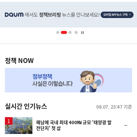
히
단
배
너
영
정
역
책
정책 NOW
NOW,
MY
맞
춤
뉴
실시간 인기뉴스
08.07. 23:47 기준
스
해남에 국내 최대 400㎿ 규모 '태양광 발
순
전단지' 첫 삽
위
동