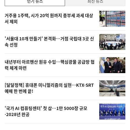
인기 뉴스
최신 뉴스
기,
인
기
최
거주용 1주택, 시가 20억 원까지 종부세 과세 대상
뉴
서 제외
신,
스
오
'서울대 10개 만들기' 본격화…거점 국립대 3곳 신
늘
속 선정
의
영
내년부터 아르헨산 원유 수입…핵심광물 공급망 협
상
력 체계 마련
,
오
[달달정책] 휴대폰 미니멀리즘의 실현…KTX·SRT
예매 한 번에 끝!
늘
의
'국가 AI 컴퓨팅센터' 첫 삽…1만 5000장 규모
사
·2028년 완공
진