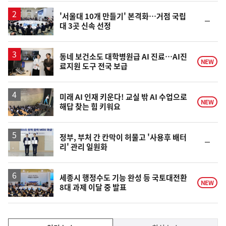
일
'서울대 10개 만들기' 본격화…거점 국립
순
대 3곳 신속 선정
위
동
일
동네 보건소도 대학병원급 AI 진료…AI진
NEW
료지원 도구 전국 보급
미래 AI 인재 키운다! 교실 밖 AI 수업으로
NEW
해답 찾는 힘 키워요
정부, 부처 간 칸막이 허물고 '사용후 배터
순
리' 관리 일원화
위
동
일
세종시 행정수도 기능 완성 등 국토대전환
NEW
8대 과제 이달 중 발표
인