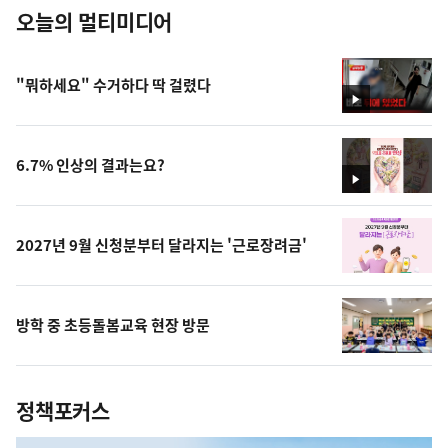
오늘의 멀티미디어
"뭐하세요" 수거하다 딱 걸렸다
영
상
6.7% 인상의 결과는요?
영
상
2027년 9월 신청분부터 달라지는 '근로장려금'
방학 중 초등돌봄교육 현장 방문
정책포커스