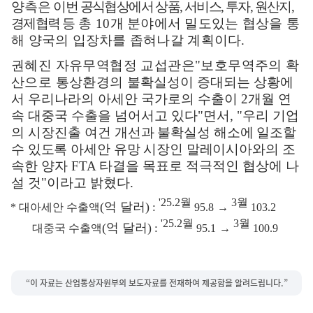
양측은
이번 공식협상에서 상품
,
서비스
,
투자
,
원산지
,
경제협력
등
총
10
개 분야에서 밀도있는 협상을 통
해 양국의 입장차를 좁혀나갈 계획이다
.
권혜진 자유무역협정 교섭관은
"
보호무역주의 확
산으로 통상환경의
불확실성이 증대되는 상황에
서 우리나라의 아세안 국가로의 수출이
2
개월 연
속 대중국 수출을 넘어서고 있다
"
면서
, "
우리 기업
의 시장진출 여건
개선과 불확실성 해소에 일조할
수 있도록 아세안 유망 시장인 말레이시아
와의 조
속한 양자
FTA
타결을 목표로 적극적인 협상에 나
설 것
"
이라고 밝혔다
.
'25.2
월
3
월
(
억 달러
)
:
*
대아세안 수출액
95.8
→
103.2
'25.2
월
3
월
(
억 달러
)
:
대중국 수출액
95.1
→
100.9
“이 자료는 산업통상자원부의 보도자료를 전재하여 제공함을 알려드립니다.”