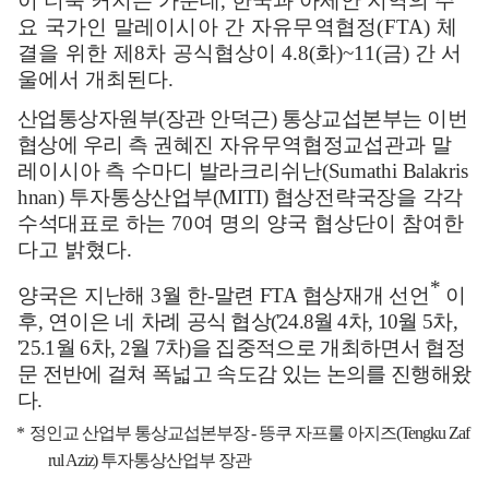
이 더욱 커지는 가운데
,
한국과 아세안 지역의
주
요 국가인 말레이시아 간 자유무역협정
(FTA)
체
결을 위한 제
8
차 공식
협상이
4.8(
화
)~11(
금
)
간 서
울에서 개최된다
.
산업통상자원부
(
장관 안덕근
)
통상교섭본부는 이번
협상에 우리 측 권혜진
자유무역협
정교섭관과 말
레이시아 측 수마디 발라크리쉬난
(Sumathi
Balakris
hnan)
투자통상산업부
(MITI)
협상전략국장을 각각
수석대표로
하는
70
여 명의 양국 협상단이 참여한
다고 밝혔다
.
*
양국은
지난해
3
월 한
-
말련
FTA
협상재개 선언
이
후
,
연이은 네 차례
공식 협상
('24.8
월
4
차
,
10
월
5
차
,
'25.1
월
6
차
, 2
월
7
차
)
을 집중적으로 개최하면서 협정
문 전반에 걸쳐 폭넓고 속도감 있는 논의를 진행해왔
다
.
*
정인교 산업부 통상교섭본부장
-
뜽쿠 자프룰 아지즈
(Tengku Zaf
rul Aziz)
투자통상산업부 장관