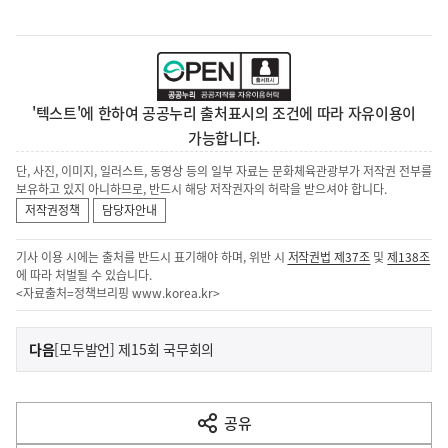
'텍스트'에 한하여 공공누리 출처표시의 조건에 따라 자유이용이
가능합니다.
단, 사진, 이미지, 일러스트, 동영상 등의 일부 자료는 문화체육관광부가 저작권 전부를
보유하고 있지 아니하므로, 반드시 해당 저작권자의 허락을 받으셔야 합니다.
저작권정책
담당자안내
기사 이용 시에는 출처를 반드시 표기해야 하며, 위반 시
저작권법 제37조
및
제138조
에 따라 처벌될 수 있습니다.
<자료출처=정책브리핑
www.korea.kr
>
이
기
다음
[모두발언] 제15회 국무회의
사
전
다
공유
열
음