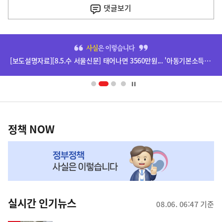
기
댓글
보기
기
사
히
단
[보도설명자료][8.5.수 서울신문] 태어나면 3560만원... '아동기본소득' 추진 관련
배
너
영
정
역
책
정책 NOW
NOW,
MY
맞
춤
뉴
실시간 인기뉴스
08.06. 06:47 기준
스