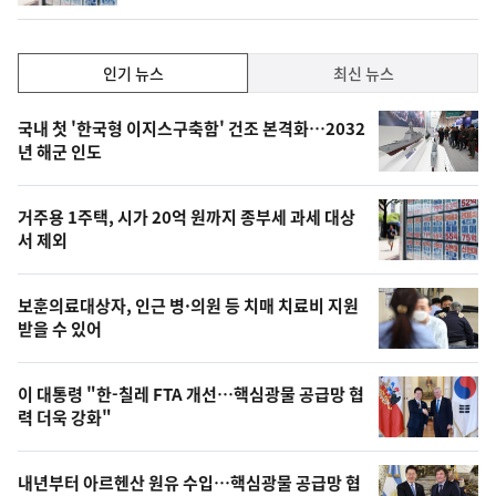
계
하
락
인
인기 뉴스
최신 뉴스
기,
인
기
최
국내 첫 '한국형 이지스구축함' 건조 본격화…2032
뉴
년 해군 인도
신,
스
오
거주용 1주택, 시가 20억 원까지 종부세 과세 대상
늘
서 제외
의
영
보훈의료대상자, 인근 병·의원 등 치매 치료비 지원
상
받을 수 있어
,
오
이 대통령 "한-칠레 FTA 개선…핵심광물 공급망 협
력 더욱 강화"
늘
의
내년부터 아르헨산 원유 수입…핵심광물 공급망 협