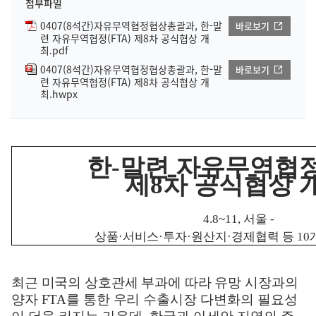
첨부파일
0407(8석간)자유무역협정협상총괄과, 한-말
바로보기
련 자유무역협정(FTA) 제8차 공식협상 개
최.pdf
0407(8석간)자유무역협정협상총괄과, 한-말
바로보기
련 자유무역협정(FTA) 제8차 공식협상 개
최.hwpx
한
-
말련 자유무역협
제
8
차 공식협상 
4.8~11,
서울
-
상품
·
서비스
·
투자
·
원산지
·
경제협력 등
10
최근 미국의 상호관세 부과에 따라 유망 시장과의
양자
FTA
를 통한 우리
수출시장 다변화의 필요성