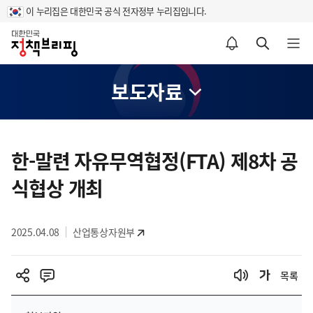
이 누리집은 대한민국 공식 전자정부 누리집입니다.
홈
알림설정 바로가기
검색 바로가기
메뉴 열기
보도자료
콘
텐
한-말련 자유무역협정(FTA) 제8차 공
츠
식협상 개최
영
역
2025.04.08
산업통상자원부
목록