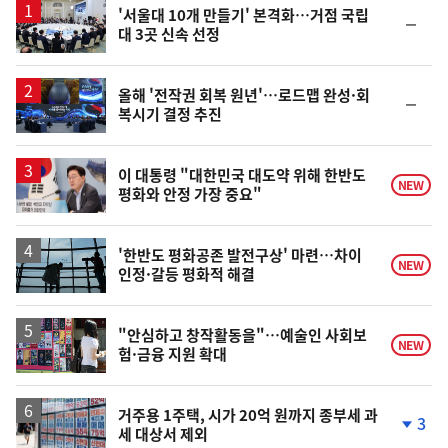
'서울대 10개 만들기' 본격화…거점 국립
순
대 3곳 신속 선정
위
동
일
올해 '전작권 회복 원년'…로드맵 완성·회
순
복시기 결정 추진
위
동
일
이 대통령 "대한민국 대도약 위해 한반도
NEW
평화와 안정 가장 중요"
'한반도 평화공존 발전구상' 마련…차이
NEW
인정·갈등 평화적 해결
"안심하고 창작활동을"…예술인 사회보
NEW
험·금융 지원 확대
거주용 1주택, 시가 20억 원까지 종부세 과
3
세 대상서 제외
단