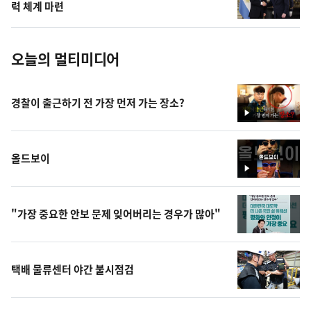
사
력 체계 마련
진
오늘의 멀티미디어
경찰이 출근하기 전 가장 먼저 가는 장소?
영
상
올드보이
영
상
"가장 중요한 안보 문제 잊어버리는 경우가 많아"
택배 물류센터 야간 불시점검