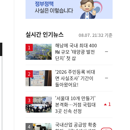
실시간 인기뉴스
08.07. 21:32 기준
해남에 국내 최대 400
순
㎿ 규모 '태양광 발전
위
단지' 첫 삽
동
일
'2026 주민등록 비대
순
면 사실조사' 기간이
위
돌아왔어요!
동
일
'서울대 10개 만들기'
1
본격화…거점 국립대
단
3곳 신속 선정
계
상
승
국내산업 공급망 확충