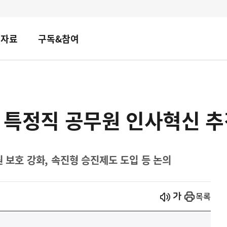
책자료
구독&참여
만 특정직 공무원 인사혁신 
원 보호 강화, 속진형 승진제도 도입 등 논의
시작
열기
목록