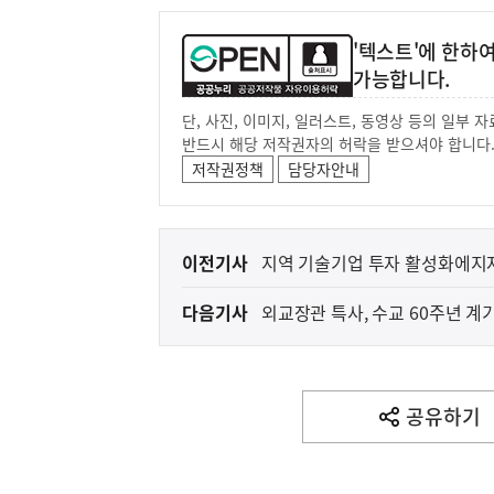
'텍스트'에 한하
가능합니다.
단, 사진, 이미지, 일러스트, 동영상 등의 일부
반드시 해당 저작권자의 허락을 받으셔야 합니다
저작권정책
담당자안내
이
이전기사
지역 기술기업 투자 활성화에지자
전
다음기사
외교장관 특사, 수교 60주년 계
다
음
(보도설명) 정부는
재정경제부
기
사
공유하기
열
기
영
역