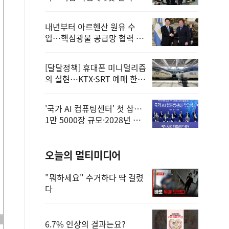
정
내년부터 아르헨산 원유 수
입…핵심광물 공급망 협력 체
계 마련
[달달정책] 휴대폰 미니멀리즘
의 실현…KTX·SRT 예매 한
번에 끝!
'국가 AI 컴퓨팅센터' 첫 삽…
1만 5000장 규모·2028년 완
공
오늘의 멀티미디어
"뭐하세요" 수거하다 딱 걸렸
다
6.7% 인상의 결과는요?