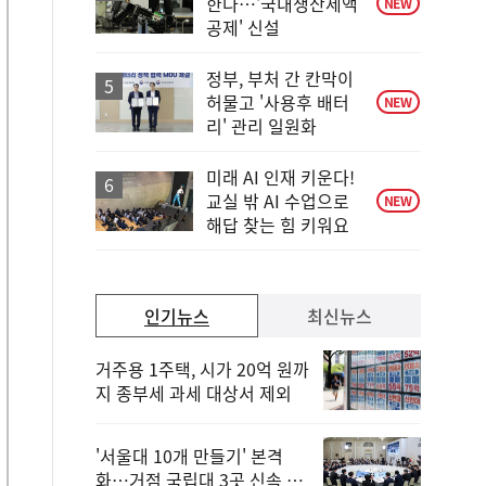
한다…'국내생산세액
NEW
공제' 신설
정부, 부처 간 칸막이
허물고 '사용후 배터
NEW
리' 관리 일원화
미래 AI 인재 키운다!
교실 밖 AI 수업으로
NEW
해답 찾는 힘 키워요
인기뉴스
최신뉴스
거주용 1주택, 시가 20억 원까
지 종부세 과세 대상서 제외
'서울대 10개 만들기' 본격
화…거점 국립대 3곳 신속 선