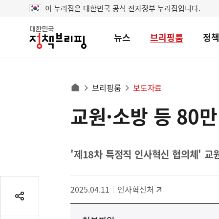
이 누리집은 대한민국 공식 전자정부 누리집입니다.
뉴스
브리핑룸
정
대
한
민
국
정
사
브리핑룸
보도자료
책
홈
브
이
으
교원·소방 등 80
콘
리
트
로
핑
텐
이
츠
동
영
'제18차 특정직 인사혁신 협의체' 교
경
역
로
2025.04.11
인사혁신처
공
유