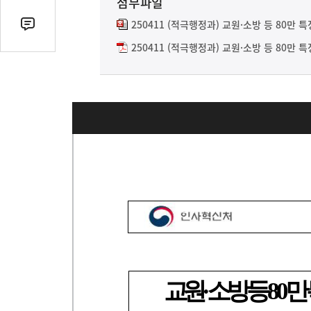
첨부파일
열
기
250411 (적극행정과) 교원·소방 등 80만 
댓
글
250411 (적극행정과) 교원·소방 등 80만 
수
(클
릭
시
댓
글
로
이
동)