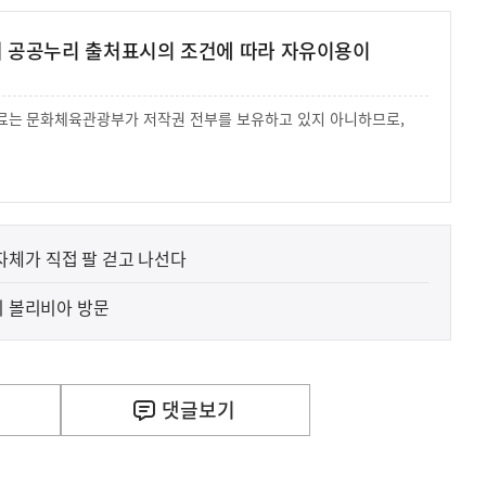
여 공공누리 출처표시의 조건에 따라 자유이용이
 자료는 문화체육관광부가 저작권 전부를 보유하고 있지 아니하므로,
.
체가 직접 팔 걷고 나선다
기 볼리비아 방문
사
 거주용 1주택을 두텁게 보호하기 위한 방안을 세제개
실
은
이
댓글
보기
렇
습
니