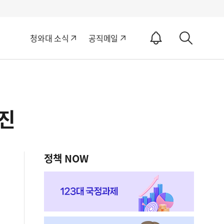
알
청와대 소식
공직메일
림
상
ON
세
검
색
추진
정책 NOW