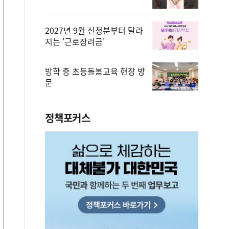
2027년 9월 신청분부터 달라
지는 '근로장려금'
방학 중 초등돌봄교육 현장 방
문
정책포커스