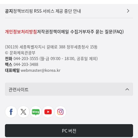
공지
정책브리핑 RSS 서비스 제공 중단 안내
개인정보처리방침
저작권정책
이메일 수집거부
자주 묻는 질문(FAQ)
(30119) 세종특별자치시 갈매로 388 정부세종청사 15동
© 문화체육관광부
전화
044-203-3555 (월-금 09:00 - 18:00, 공휴일 제외)
팩스
044-203-3488
대표메일
webmaster@korea.kr
관련사이트
페
X
네
유
인
이
바
이
튜
스
스
로
버
브
타
PC 버전
북
가
포
바
그