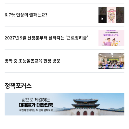
상
6.7% 인상의 결과는요?
영
상
2027년 9월 신청분부터 달라지는 '근로장려금'
방학 중 초등돌봄교육 현장 방문
정책포커스