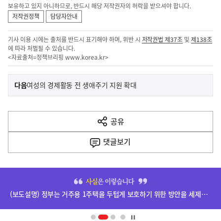
보유하고 있지 아니하므로, 반드시 해당 저작권자의 허락을 받으셔야 합니다.
저작권정책
담당자안내
기사 이용 시에는 출처를 반드시 표기해야 하며, 위반 시
저작권법 제37조
및
제138조
에 따라 처벌될 수 있습니다.
<자료출처=정책브리핑
www.korea.kr
>
이
기
다음
여성의 경제활동 전 생애주기 지원 확대
사
전
다
공유
열
음
기
댓글
보기
기
사
히
단
(보도설명) 정부는 거주용 1주택을 두텁게 보호하기 위한 방안을 세제개편안에 담았습니다.
배
너