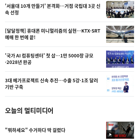
오
'서울대 10개 만들기' 본격화…거점 국립대 3곳 신
늘
속 선정
의
영
[달달정책] 휴대폰 미니멀리즘의 실현…KTX·SRT
상
예매 한 번에 끝!
,
오
'국가 AI 컴퓨팅센터' 첫 삽…1만 5000장 규모
·2028년 완공
늘
의
3대 메가프로젝트 신속 추진…수출 5강·1조 달러
사
기반 구축
진
오늘의 멀티미디어
"뭐하세요" 수거하다 딱 걸렸다
영