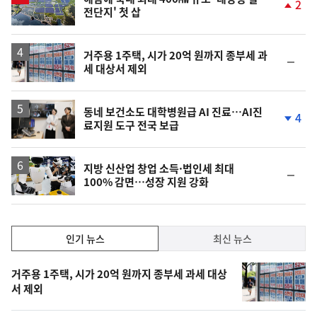
2
전단지' 첫 삽
단
계
상
승
거주용 1주택, 시가 20억 원까지 종부세 과
순
세 대상서 제외
위
동
일
동네 보건소도 대학병원급 AI 진료…AI진
4
료지원 도구 전국 보급
단
계
하
락
지방 신산업 창업 소득·법인세 최대
순
100% 감면…성장 지원 강화
위
동
일
인
인기 뉴스
최신 뉴스
기,
인
기
최
거주용 1주택, 시가 20억 원까지 종부세 과세 대상
뉴
서 제외
신,
스