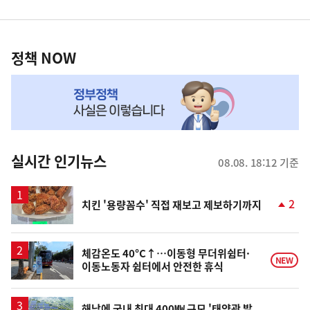
영
정
역
책
정책 NOW
NOW,
MY
맞
춤
뉴
실시간 인기뉴스
08.08. 18:12 기준
스
2
치킨 '용량꼼수' 직접 재보고 제보하기까지
단
계
상
승
체감온도 40°C↑…이동형 무더위쉼터·
NEW
이동노동자 쉼터에서 안전한 휴식
해남에 국내 최대 400㎿ 규모 '태양광 발