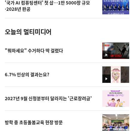
'국가 AI 컴퓨팅센터' 첫 삽…1만 5000장 규모
사
·2028년 완공
진
오늘의 멀티미디어
"뭐하세요" 수거하다 딱 걸렸다
영
상
6.7% 인상의 결과는요?
영
상
2027년 9월 신청분부터 달라지는 '근로장려금'
방학 중 초등돌봄교육 현장 방문