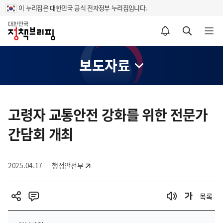
이 누리집은 대한민국 공식 전자정부 누리집입니다.
홈
알림설정 바로가기
검색 바로가기
메뉴 열기
보도자료
콘
텐
고령자 교통안전 강화를 위한 전문가
츠
간담회 개최
영
역
2025.04.17
행정안전부
목록