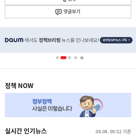
열
음
기
댓글
보기
기
사
히
단
배
너
영
정
역
책
정책 NOW
NOW,
MY
맞
춤
뉴
실시간 인기뉴스
08.08. 09:32 기준