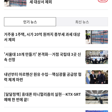
세 대상서 제외
인
인기 뉴스
최신 뉴스
기,
인
기
최
거주용 1주택, 시가 20억 원까지 종부세 과세 대상
뉴
서 제외
신,
스
오
'서울대 10개 만들기' 본격화…거점 국립대 3곳 신
늘
속 선정
의
영
내년부터 아르헨산 원유 수입…핵심광물 공급망 협
상
력 체계 마련
,
오
[달달정책] 휴대폰 미니멀리즘의 실현…KTX·SRT
예매 한 번에 끝!
늘
의