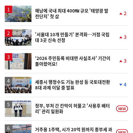
스
해남에 국내 최대 400㎿ 규모 '태양광 발
2
전단지' 첫 삽
단
계
상
승
'서울대 10개 만들기' 본격화…거점 국립
3
대 3곳 신속 선정
단
계
상
승
'2026 주민등록 비대면 사실조사' 기간이
3
돌아왔어요!
단
계
상
승
세종시 행정수도 기능 완성 등 국토대전환
4
8대 과제 이달 중 발표
단
계
하
락
정부, 부처 간 칸막이 허물고 '사용후 배터
NEW
리' 관리 일원화
거주용 1주택, 시가 20억 원까지 종부세 과
NEW