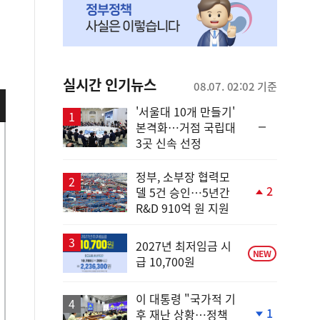
실시간 인기뉴스
08.07. 02:02 기준
'서울대 10개 만들기'
순
본격화…거점 국립대
위
3곳 신속 선정
동
일
정부, 소부장 협력모
2
델 5건 승인…5년간
단
R&D 910억 원 지원
계
상
승
2027년 최저임금 시
NEW
급 10,700원
이 대통령 "국가적 기
1
후 재난 상황…정책