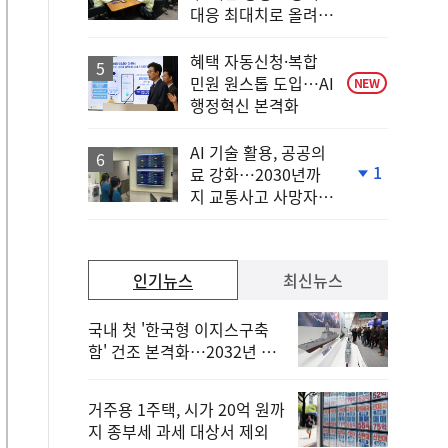
단
대응 최대치로 올려
계
야"
하
락
혜택 자동신청·복합
민원 원스톱 도입…AI
NEW
행정혁신 본격화
AI 기술 활용, 공공의
1
료 강화…2030년까
단
지 교통사고 사망자
계
30%↓
하
락
인기뉴스
최신뉴스
국내 첫 '한국형 이지스구축
함' 건조 본격화…2032년 해
군 인도
거주용 1주택, 시가 20억 원까
지 종부세 과세 대상서 제외