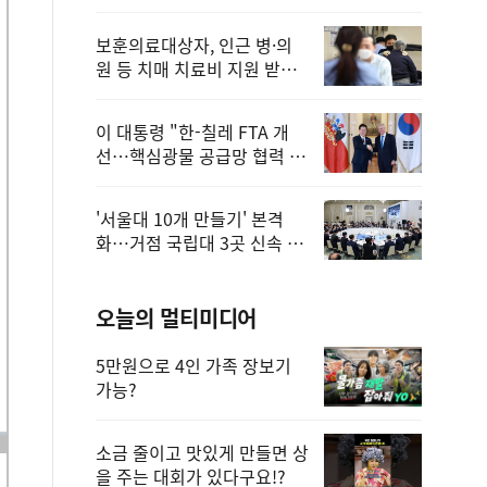
보훈의료대상자, 인근 병·의
원 등 치매 치료비 지원 받을
수 있어
이 대통령 "한-칠레 FTA 개
선…핵심광물 공급망 협력 더
욱 강화"
'서울대 10개 만들기' 본격
화…거점 국립대 3곳 신속 선
정
오늘의 멀티미디어
5만원으로 4인 가족 장보기
가능?
소금 줄이고 맛있게 만들면 상
을 주는 대회가 있다구요!?