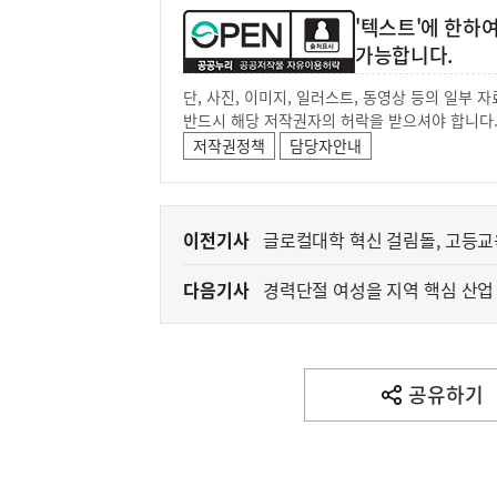
'텍스트'에 한하
가능합니다.
단, 사진, 이미지, 일러스트, 동영상 등의 일부
반드시 해당 저작권자의 허락을 받으셔야 합니다
저작권정책
담당자안내
이
이전기사
글로컬대학 혁신 걸림돌, 고등
전
다음기사
경력단절 여성을 지역 핵심 산업
다
음
아프리카돼지열병(AS
농림축산식품부
기
사
공유하기
열
기
영
역