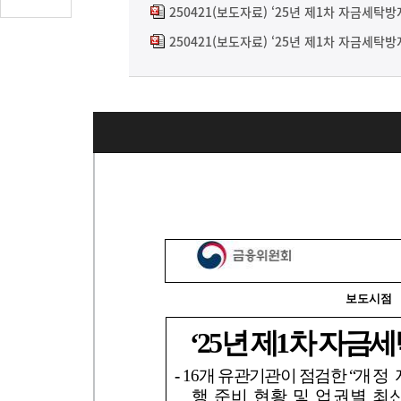
글
250421(보도자료) ‘25년 제1차 자금세탁
수
250421(보도자료) ‘25년 제1차 자금세탁
(클
릭
시
댓
글
로
이
동)