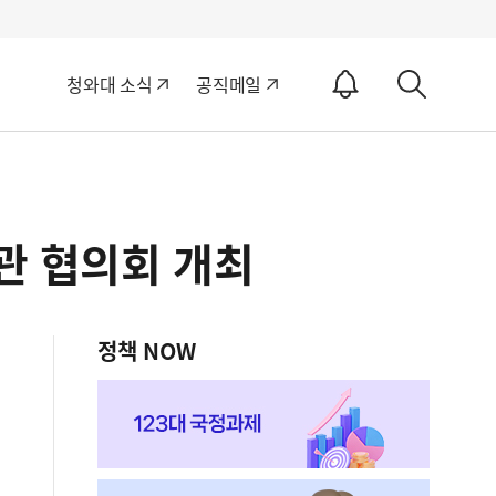
알
청와대 소식
공직메일
림
상
ON
세
검
색
관 협의회 개최
정책 NOW