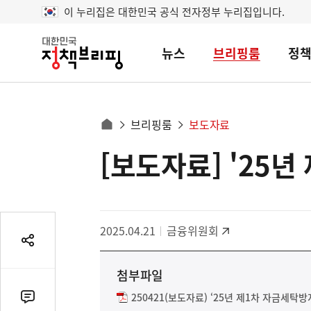
이 누리집은 대한민국 공식 전자정부 누리집입니다.
뉴스
브리핑룸
정
대
한
민
국
정
사
브리핑룸
보도자료
책
홈
브
이
으
[보도자료] '25
콘
리
트
로
핑
텐
이
츠
동
영
경
2025.04.21
금융위원회
역
로
공
유
첨부파일
열
기
250421(보도자료) ‘25년 제1차 자금세탁
댓