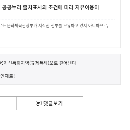
여 공공누리 출처표시의 조건에 따라 자유이용이
 자료는 문화체육관광부가 저작권 전부를 보유하고 있지 아니하므로,
.
교육혁신특화지역(규제특례)으로 걷어낸다
 인재로!
사
F) 가축 처분 농가의 경영 안정화를 위해 가축 처분 
실
은
2026.08.06
이
댓글
보기
렇
습
니
다