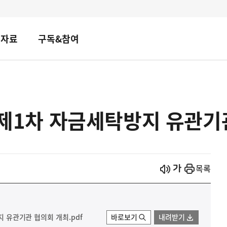
책자료
구독&참여
년 제1차 자금세탁방지 유관기
시작
열기
목록
방지 유관기관 협의회 개최.pdf
바로보기
내려받기