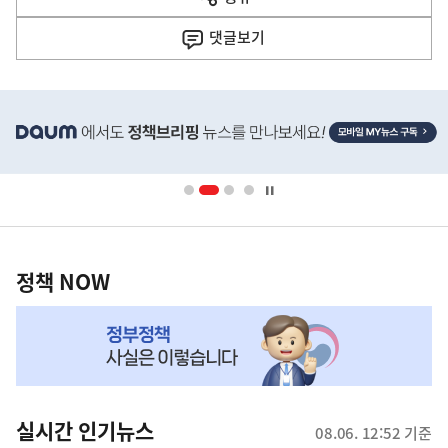
열
음
기
댓글
보기
기
사
히
단
배
너
영
정
역
책
정책 NOW
NOW,
MY
맞
춤
뉴
실시간 인기뉴스
08.06. 12:52 기준