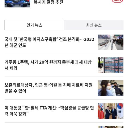
복시기 결정 추진
인
인기 뉴스
최신 뉴스
기,
인
기
최
국내 첫 '한국형 이지스구축함' 건조 본격화…2032
뉴
년 해군 인도
신,
스
오
거주용 1주택, 시가 20억 원까지 종부세 과세 대상
늘
서 제외
의
영
보훈의료대상자, 인근 병·의원 등 치매 치료비 지원
상
받을 수 있어
,
오
이 대통령 "한-칠레 FTA 개선…핵심광물 공급망 협
력 더욱 강화"
늘
의