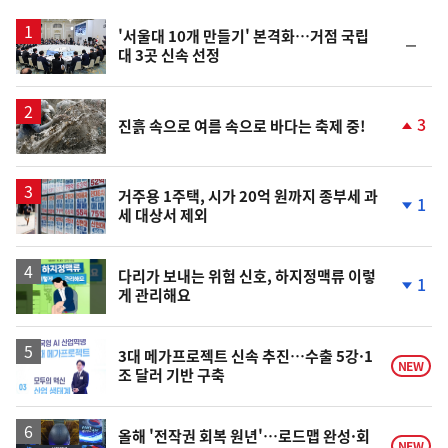
스
'서울대 10개 만들기' 본격화…거점 국립
순
대 3곳 신속 선정
위
동
일
3
진흙 속으로 여름 속으로 바다는 축제 중!
단
계
상
승
거주용 1주택, 시가 20억 원까지 종부세 과
1
세 대상서 제외
단
계
하
락
다리가 보내는 위험 신호, 하지정맥류 이렇
1
게 관리해요
단
계
하
락
3대 메가프로젝트 신속 추진…수출 5강·1
NEW
조 달러 기반 구축
올해 '전작권 회복 원년'…로드맵 완성·회
NEW