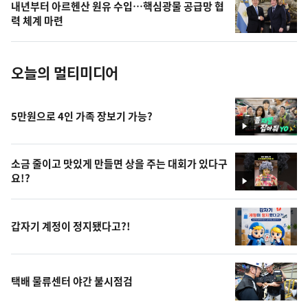
내년부터 아르헨산 원유 수입…핵심광물 공급망 협
사
력 체계 마련
진
오늘의 멀티미디어
5만원으로 4인 가족 장보기 가능?
영
상
소금 줄이고 맛있게 만들면 상을 주는 대회가 있다구
요!?
영
상
갑자기 계정이 정지됐다고?!
택배 물류센터 야간 불시점검