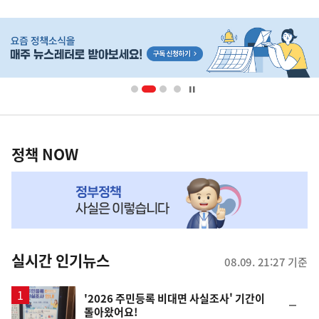
사
히
단
배
너
영
정
역
책
정책 NOW
NOW,
MY
맞
춤
뉴
실시간 인기뉴스
08.09. 21:27 기준
스
'2026 주민등록 비대면 사실조사' 기간이
순
돌아왔어요!
위