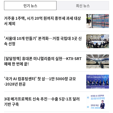
인
인기 뉴스
최신 뉴스
기,
인
기
최
거주용 1주택, 시가 20억 원까지 종부세 과세 대상
뉴
서 제외
신,
스
오
'서울대 10개 만들기' 본격화…거점 국립대 3곳 신
늘
속 선정
의
영
[달달정책] 휴대폰 미니멀리즘의 실현…KTX·SRT
상
예매 한 번에 끝!
,
오
'국가 AI 컴퓨팅센터' 첫 삽…1만 5000장 규모
·2028년 완공
늘
의
3대 메가프로젝트 신속 추진…수출 5강·1조 달러
사
기반 구축
진