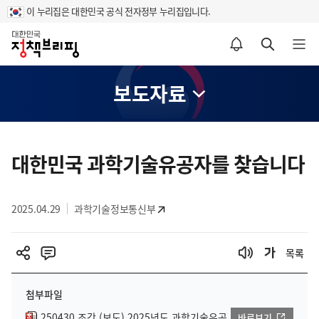
이 누리집은 대한민국 공식 전자정부 누리집입니다.
홈
알림설정 바로가기
검색 바로가기
메뉴 열기
보도자료
콘
텐
대한민국 과학기술유공자를 찾습니다
츠
영
2025.04.29
과학기술정보통신부
역
목록
첨부파일
250430 조간 (보도) 2025년도 과학기술유공
바로보기