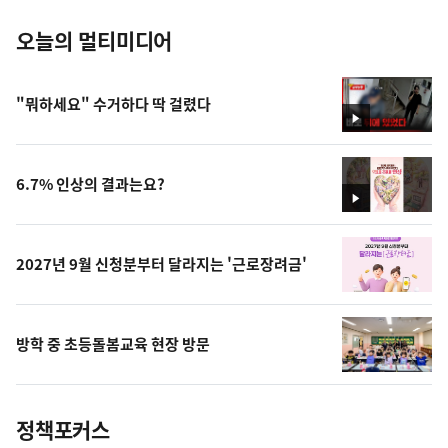
오늘의 멀티미디어
"뭐하세요" 수거하다 딱 걸렸다
영
상
6.7% 인상의 결과는요?
영
상
2027년 9월 신청분부터 달라지는 '근로장려금'
방학 중 초등돌봄교육 현장 방문
정책포커스