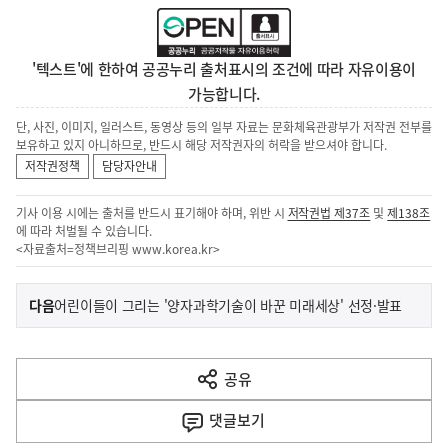
'텍스트'에 한하여 공공누리 출처표시의 조건에 따라 자유이용이
가능합니다.
단, 사진, 이미지, 일러스트, 동영상 등의 일부 자료는 문화체육관광부가 저작권 전부를
보유하고 있지 아니하므로, 반드시 해당 저작권자의 허락을 받으셔야 합니다.
저작권정책
담당자안내
기사 이용 시에는 출처를 반드시 표기해야 하며, 위반 시
저작권법 제37조
및
제138조
에 따라 처벌될 수 있습니다.
<자료출처=정책브리핑
www.korea.kr
>
이
기
다음
어린이들이 그리는 '양자과학기술이 바꾼 미래세상' 선정·발표
사
전
다
공유
열
음
기
댓글
보기
기