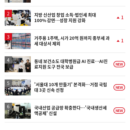
동
일
지방 신산업 창업 소득·법인세 최대
1
100% 감면…성장 지원 강화
단
계
상
승
거주용 1주택, 시가 20억 원까지 종부세 과
1
세 대상서 제외
단
계
상
승
동네 보건소도 대학병원급 AI 진료…AI진
NEW
료지원 도구 전국 보급
'서울대 10개 만들기' 본격화…거점 국립
NEW
대 3곳 신속 선정
국내산업 공급망 확충한다…'국내생산세
NEW
액공제' 신설