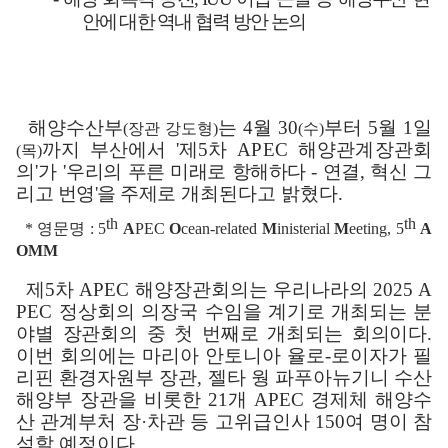
안에 대한 역내 협력 방안 논의
해양수산부
는
4
월
30
부터
5
월
1
일
(
장관 강도형
)
(
수
)
까지 부산에서
'
제
5
차
APEC
해양관계장관회
(
목
)
의
'
가
'
우리의
푸른 미래로 항해하다
-
연결
,
혁신 그
리고
번영
'
을 주제로
개최된다고 밝혔다
.
th
th
*
영문명
: 5
A
PEC
O
cean-related
M
inisterial
M
eeting, 5
A
OMM
제
5
차
APEC
해양장관회의는 우리나라의
2025 A
PEC
정상회의 의장국
수임을 계기로 개최되는 분
야별 장관회의 중 첫 번째로 개최되는 회의이다
.
이번 회의에는 마리아 안토니아 율로
-
로이자가 필
리핀 환경자원부 장관
,
젤타 웡 파푸아뉴기니 수산
해양부 장관을 비롯한
21
개
APEC
경제체 해양수
산 관계부처 장·차관 등 고위급인사
150
여 명이 참
석할 예정이다
.