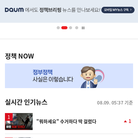
히
단
배
너
영
정
역
책
정책 NOW
NOW,
MY
맞
춤
뉴
실시간 인기뉴스
08.09. 05:37 기준
스
영
1
"뭐하세요" 수거하다 딱 걸렸다
상
단
계
상