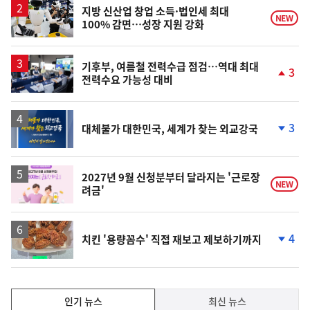
승
지방 신산업 창업 소득·법인세 최대
NEW
100% 감면…성장 지원 강화
기후부, 여름철 전력수급 점검…역대 최대
3
전력수요 가능성 대비
단
계
상
승
3
대체불가 대한민국, 세계가 찾는 외교강국
단
계
하
락
2027년 9월 신청분부터 달라지는 '근로장
NEW
려금'
4
치킨 '용량꼼수' 직접 재보고 제보하기까지
단
계
하
락
인
인기 뉴스
최신 뉴스