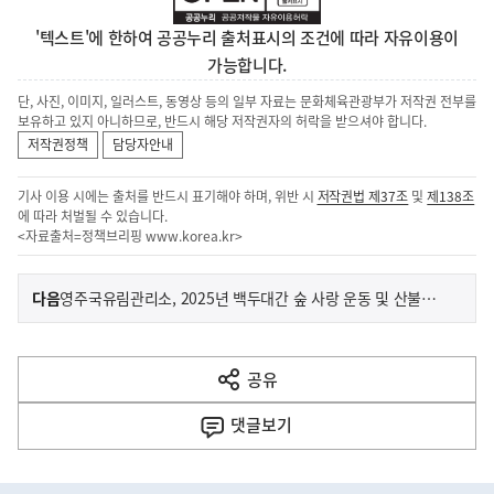
'텍스트'에 한하여 공공누리 출처표시의 조건에 따라 자유이용이
가능합니다.
단, 사진, 이미지, 일러스트, 동영상 등의 일부 자료는 문화체육관광부가 저작권 전부를
보유하고 있지 아니하므로, 반드시 해당 저작권자의 허락을 받으셔야 합니다.
저작권정책
담당자안내
기사 이용 시에는 출처를 반드시 표기해야 하며, 위반 시
저작권법 제37조
및
제138조
에 따라 처벌될 수 있습니다.
<자료출처=정책브리핑
www.korea.kr
>
이
기
다음
영주국유림관리소, 2025년 백두대간 숲 사랑 운동 및 산불조심 캠페인 실시 - 소백산국립공원 내 탐방로 주변 산지정화 및 불법행위 단속도 함께 추진 -
사
전
다
공유
열
음
기
댓글
보기
기
사