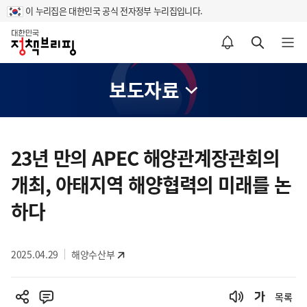
이 누리집은 대한민국 공식 전자정부 누리집입니다.
홈
알림설정 바로가기
검색 바로가기
메뉴 열기
보도자료
콘
텐
23년 만의 APEC 해양관계장관회의
츠
개최, 아태지역 해양협력의 미래를 논
영
역
하다
2025.04.29
해양수산부
목록