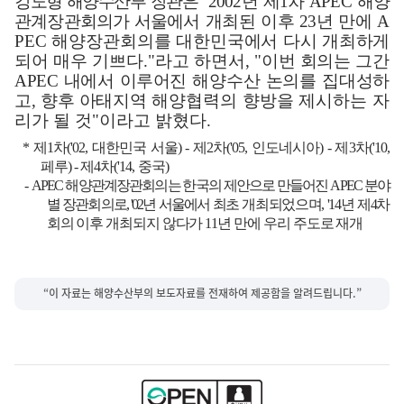
강도형 해양수산부 장관은
"
2002
년 제
1
차
APEC
해양
관계장관회의가 서울에
서
개최된 이후
23
년 만에
A
PEC
해양장관회의를 대한
민국에서 다시 개최하게
되어 매우 기쁘다
."
라고 하면서
, "
이번
회의
는 그간
APEC
내에서 이루어진
해양수산 논의를 집대성하
고
,
향후 아태지역
해양협력의 향방을 제시하는 자
리가 될 것
"
이라고 밝혔다
.
*
제
1
차
('02,
대한민국 서울
) -
제
2
차
('05,
인도네시아
) -
제
3
차
('10,
페루
) -
제
4
차
('14,
중국
)
-
APEC
해양관계장관회의는 한국의 제안으로 만들어진
APEC
분야
별 장관회의로
, '02
년 서울에서
최초
개최되었으며
, '14
년 제
4
차
회의
이후 개최되지 않다가
11
년 만에 우리 주도로 재개
“이 자료는 해양수산부의 보도자료를 전재하여 제공함을 알려드립니다.”