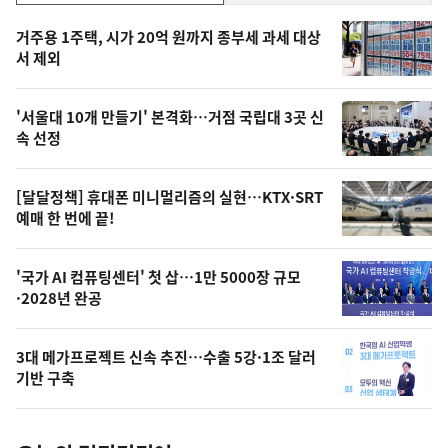
기,
인
기
최
거주용 1주택, 시가 20억 원까지 종부세 과세 대상
뉴
서 제외
신,
스
오
'서울대 10개 만들기' 본격화…거점 국립대 3곳 신
늘
속 선정
의
영
[달달정책] 휴대폰 미니멀리즘의 실현…KTX·SRT
상
예매 한 번에 끝!
,
오
'국가 AI 컴퓨팅센터' 첫 삽…1만 5000장 규모
·2028년 완공
늘
의
3대 메가프로젝트 신속 추진…수출 5강·1조 달러
사
기반 구축
진