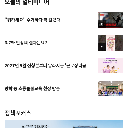
오늘의 멀티미디어
"뭐하세요" 수거하다 딱 걸렸다
영
상
6.7% 인상의 결과는요?
영
상
2027년 9월 신청분부터 달라지는 '근로장려금'
방학 중 초등돌봄교육 현장 방문
정책포커스