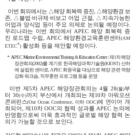
이번 회의에서는
△
해양 회복력 증진
,
△
해양환경 보
존
,
△
불법
·
비규제
·
비
보고
어업 근절
,
△
지속가능한
어업과 양식업 등이 주요 의제로 논의될 예정
이다
.
우리나라는 이번 회의에서
APEC
해양 회복력 증
진 로드맵 수립
, APEC
해양
환경교육훈련센터
(AM
*
활성화 등을 제안할 예정이다
.
ETEC
)
*
A
PEC
M
arine
E
nvironmental
T
raining &
E
ducation
C
enter :
제
1
차 해양
장관회의
(2002)
를 계기로
한국해양과학기술원
(KIOST)
산하
에 설립된 센터로
, APEC
회원국을 대상으로 해양 관련 역량
강화 워크숍
,
직무훈련 프로그램 등을 운영
이번 제
5
차
APEC
해양장관회의는
4
월
28
부
(
월
)
터
30
까지 부산에서
개최되는 제
10
차 아워오션
(
수
)
콘퍼런스
에 연이어
개
(Our Ocean Conference,
이하
OOC)
최되어
,
제
10
차
OOC
의 협력 성과를
APEC
논의에
반영함으로써 더욱 효과적인 글로벌 해양 협력 논
의가 가능할 것으로 보인다
.