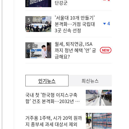
단강군
단
계
상
'서울대 10개 만들기'
승
4
본격화…거점 국립대
단
3곳 신속 선정
계
하
락
월세, 퇴직연금, ISA
까지 청년 혜택 '안' 궁
NEW
금해요?
인기뉴스
최신뉴스
국내 첫 '한국형 이지스구축
함' 건조 본격화…2032년 해
군 인도
거주용 1주택, 시가 20억 원까
지 종부세 과세 대상서 제외