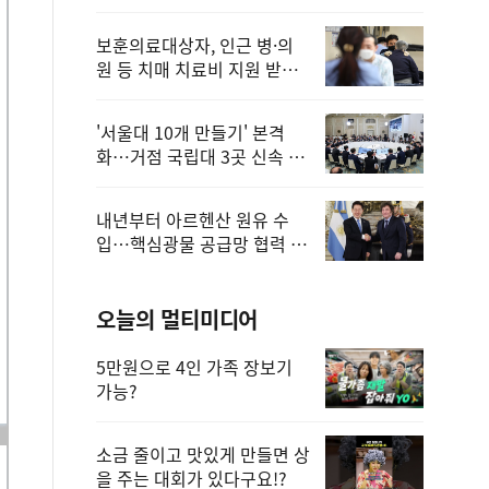
보훈의료대상자, 인근 병·의
원 등 치매 치료비 지원 받을
수 있어
'서울대 10개 만들기' 본격
화…거점 국립대 3곳 신속 선
정
내년부터 아르헨산 원유 수
입…핵심광물 공급망 협력 체
계 마련
오늘의 멀티미디어
5만원으로 4인 가족 장보기
가능?
소금 줄이고 맛있게 만들면 상
을 주는 대회가 있다구요!?