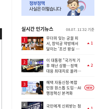
실시간 인기뉴스
08.07. 11:32 기준
무더위 잊는 궁궐 피
1
서, 창덕궁 약방에서
단
달이는 '조선 왕실 보
계
양 비법'
상
승
이 대통령 "국가적 기
2
후 재난 상황…정책
단
대응 최대치로 올려
계
야"
상
승
혜택 자동신청·복합
민원 원스톱 도입…AI
NEW
행정혁신 본격화
국민에게 신뢰받는 첨
1