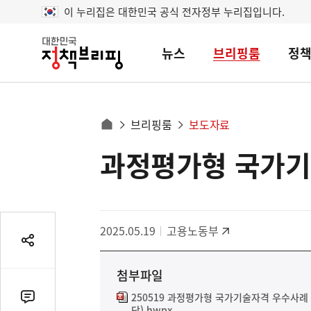
이 누리집은 대한민국 공식 전자정부 누리집입니다.
뉴스
브리핑룸
정
대
한
민
국
정
사
브리핑룸
보도자료
책
홈
브
이
으
과정평가형 국가기
콘
리
트
로
핑
텐
이
츠
동
영
경
2025.05.19
고용노동부
역
로
공
유
첨부파일
열
기
250519 과정평가형 국가기술자격 우수사
댓
단).hwpx