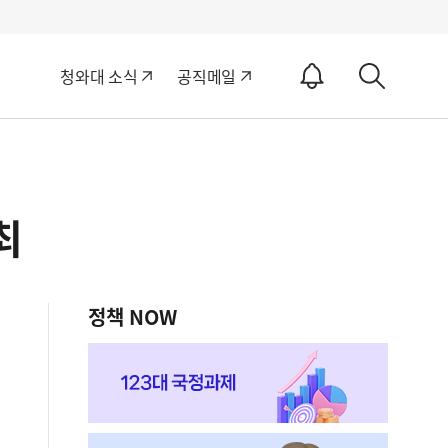
알
청와대 소식
공직메일
림
상
ON
세
검
색
최
정책 NOW