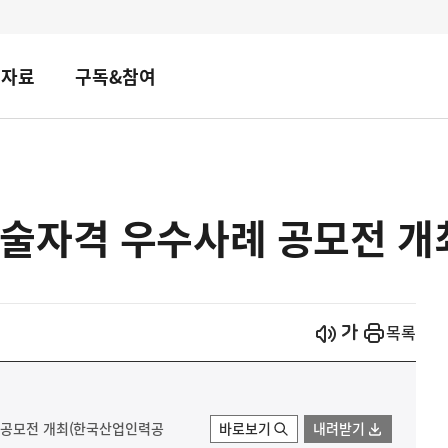
책자료
구독&참여
술자격 우수사례 공모전 개
시작
열기
목록
례 공모전 개최(한국산업인력공
바로보기
내려받기