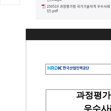
글
250519 과정평가형 국가기술자격 우수사
수
단).pdf
(클
릭
시
댓
글
로
이
동)