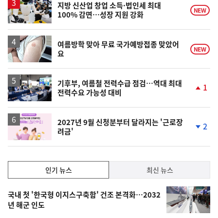
락
지방 신산업 창업 소득·법인세 최대
NEW
100% 감면…성장 지원 강화
여름방학 맞아 무료 국가예방접종 맞았어
NEW
요
기후부, 여름철 전력수급 점검…역대 최대
1
전력수요 가능성 대비
단
계
상
승
2027년 9월 신청분부터 달라지는 '근로장
2
려금'
단
계
하
락
인
인기 뉴스
최신 뉴스
기,
인
기
최
국내 첫 '한국형 이지스구축함' 건조 본격화…2032
뉴
년 해군 인도
신,
스