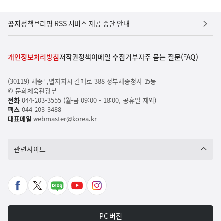
공지
정책브리핑 RSS 서비스 제공 중단 안내
개인정보처리방침
저작권정책
이메일 수집거부
자주 묻는 질문(FAQ)
(30119) 세종특별자치시 갈매로 388 정부세종청사 15동
© 문화체육관광부
전화
044-203-3555 (월-금 09:00 - 18:00, 공휴일 제외)
팩스
044-203-3488
대표메일
webmaster@korea.kr
관련사이트
페
X
네
유
인
이
바
이
튜
스
스
로
버
브
타
PC 버전