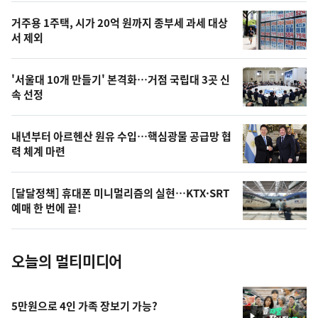
오
거주용 1주택, 시가 20억 원까지 종부세 과세 대상
늘
서 제외
의
영
'서울대 10개 만들기' 본격화…거점 국립대 3곳 신
상
속 선정
,
오
내년부터 아르헨산 원유 수입…핵심광물 공급망 협
력 체계 마련
늘
의
[달달정책] 휴대폰 미니멀리즘의 실현…KTX·SRT
사
예매 한 번에 끝!
진
오늘의 멀티미디어
5만원으로 4인 가족 장보기 가능?