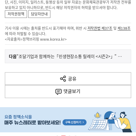
단, 사진, 이미지, 일러스트, 동영상 등의 일부 자료는 문화체육관광부가 저작권 전부를
보유하고 있지 아니하므로, 반드시 해당 저작권자의 허락을 받으셔야 합니다.
저작권정책
담당자안내
기사 이용 시에는 출처를 반드시 표기해야 하며, 위반 시
저작권법 제37조
및
제138조
에 따라 처벌될 수 있습니다.
<자료출처=정책브리핑
www.korea.kr
>
이
기
다음
"조달기업과 함께하는「민생현장소통 릴레이 <시즌2>」" 광주·전남기업 찾아 지역기업 판로확대, 경제활성화 지원
사
전
다
공유
열
음
기
댓글
보기
기
사
히
단
배