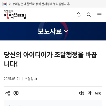
이 누리집은 대한민국 공식 전자정부 누리집입니다.
홈
알림설정 바로가기
검색 바로가기
메뉴 열기
보도자료
콘
텐
당신의 아이디어가 조달행정을 바꿉
츠
니다!
영
역
2025.05.21
조달청
목록