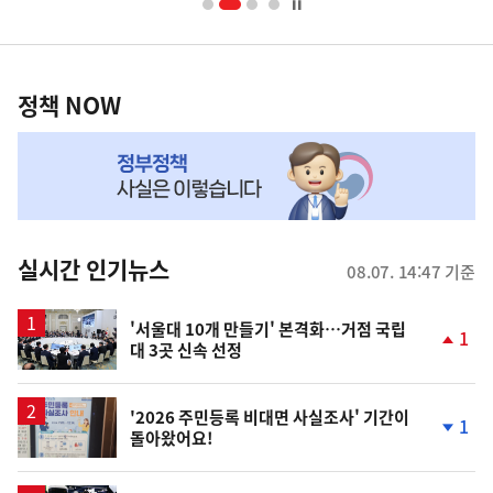
너
영
정
역
책
정책 NOW
NOW,
MY
맞
춤
뉴
실시간 인기뉴스
08.07. 14:47 기준
스
'서울대 10개 만들기' 본격화…거점 국립
1
대 3곳 신속 선정
단
계
상
승
'2026 주민등록 비대면 사실조사' 기간이
1
돌아왔어요!
단
계
하