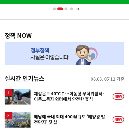
배
너
영
정
역
책
정책 NOW
NOW,
MY
맞
춤
뉴
실시간 인기뉴스
08.08. 05:12 기준
스
체감온도 40°C↑…이동형 무더위쉼터·
NEW
이동노동자 쉼터에서 안전한 휴식
해남에 국내 최대 400㎿ 규모 '태양광 발
NEW
전단지' 첫 삽