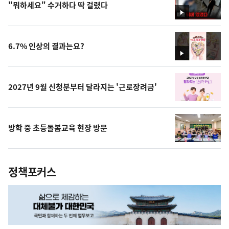
"뭐하세요" 수거하다 딱 걸렸다
영
상
6.7% 인상의 결과는요?
영
상
2027년 9월 신청분부터 달라지는 '근로장려금'
방학 중 초등돌봄교육 현장 방문
정책포커스