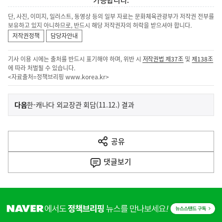
가능합니다.
단, 사진, 이미지, 일러스트, 동영상 등의 일부 자료는 문화체육관광부가 저작권 전부를
보유하고 있지 아니하므로, 반드시 해당 저작권자의 허락을 받으셔야 합니다.
저작권정책
담당자안내
기사 이용 시에는 출처를 반드시 표기해야 하며, 위반 시
저작권법 제37조
및
제138조
에 따라 처벌될 수 있습니다.
<자료출처=정책브리핑
www.korea.kr
>
이
기
다음
한-캐나다 외교장관 회담(11.12.) 결과
사
전
다
공유
열
음
기
댓글
보기
기
사
히
단