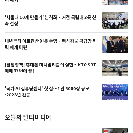
뉴
신,
스
오
'서울대 10개 만들기' 본격화…거점 국립대 3곳 신
늘
속 선정
의
영
내년부터 아르헨산 원유 수입…핵심광물 공급망 협
상
력 체계 마련
,
오
[달달정책] 휴대폰 미니멀리즘의 실현…KTX·SRT
예매 한 번에 끝!
늘
의
'국가 AI 컴퓨팅센터' 첫 삽…1만 5000장 규모
사
·2028년 완공
진
오늘의 멀티미디어