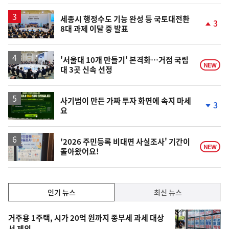
세종시 행정수도 기능 완성 등 국토대전환
3
8대 과제 이달 중 발표
단
계
상
승
'서울대 10개 만들기' 본격화…거점 국립
NEW
대 3곳 신속 선정
사기범이 만든 가짜 투자 화면에 속지 마세
3
요
단
계
하
락
'2026 주민등록 비대면 사실조사' 기간이
NEW
돌아왔어요!
인
인기 뉴스
최신 뉴스
기,
인
기
최
거주용 1주택, 시가 20억 원까지 종부세 과세 대상
서 제외