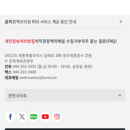
공지
정책브리핑 RSS 서비스 제공 중단 안내
개인정보처리방침
저작권정책
이메일 수집거부
자주 묻는 질문(FAQ)
(30119) 세종특별자치시 갈매로 388 정부세종청사 15동
© 문화체육관광부
전화
044-203-3555 (월-금 09:00 - 18:00, 공휴일 제외)
팩스
044-203-3488
대표메일
webmaster@korea.kr
관련사이트
페
X
네
유
인
이
바
이
튜
스