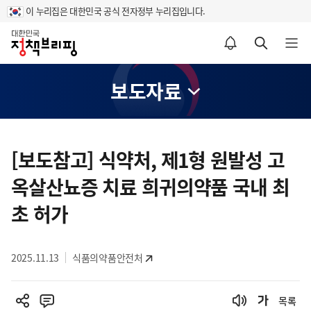
이 누리집은 대한민국 공식 전자정부 누리집입니다.
홈
알림설정 바로가기
검색 바로가기
메뉴 열기
보도자료
콘
텐
[보도참고] 식약처, 제1형 원발성 고
츠
옥살산뇨증 치료 희귀의약품 국내 최
영
역
초 허가
2025.11.13
식품의약품안전처
목록