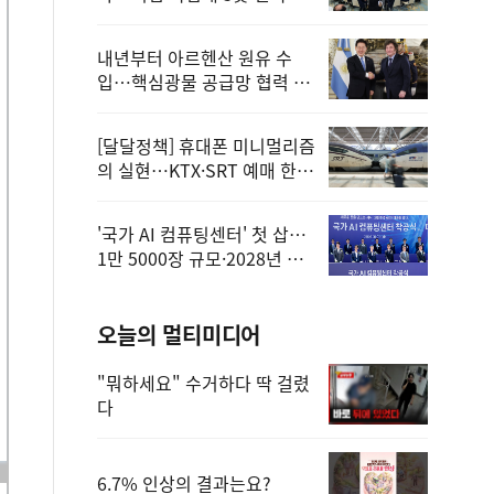
정
내년부터 아르헨산 원유 수
입…핵심광물 공급망 협력 체
계 마련
[달달정책] 휴대폰 미니멀리즘
의 실현…KTX·SRT 예매 한
번에 끝!
'국가 AI 컴퓨팅센터' 첫 삽…
1만 5000장 규모·2028년 완
공
오늘의 멀티미디어
"뭐하세요" 수거하다 딱 걸렸
다
6.7% 인상의 결과는요?