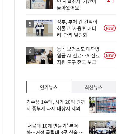
1
면 사실조사' 기간이
단
돌아왔어요!
계
상
승
정부, 부처 간 칸막이
허물고 '사용후 배터
NEW
리' 관리 일원화
동네 보건소도 대학병
원급 AI 진료…AI진료
NEW
지원 도구 전국 보급
인기뉴스
최신뉴스
거주용 1주택, 시가 20억 원까
지 종부세 과세 대상서 제외
'서울대 10개 만들기' 본격
화…거점 국립대 3곳 신속 선