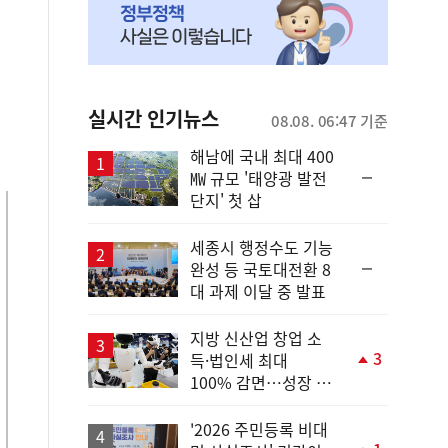
실시간 인기뉴스
08.08. 06:47 기준
해남에 국내 최대 400
순
㎿ 규모 '태양광 발전
위
단지' 첫 삽
동
일
세종시 행정수도 기능
순
완성 등 국토대전환 8
위
대 과제 이달 중 발표
동
일
지방 신산업 창업 소
3
득·법인세 최대
단
100% 감면…성장 지
계
원 강화
상
승
'2026 주민등록 비대