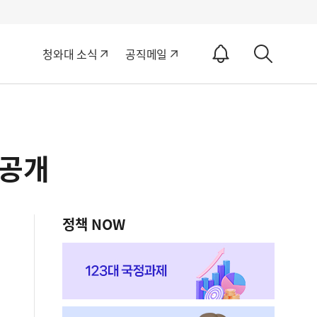
알
청와대 소식
공직메일
림
상
ON
세
검
색
보공개
정책 NOW