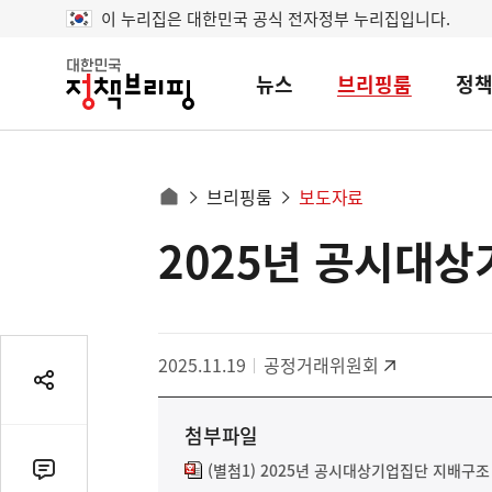
이 누리집은 대한민국 공식 전자정부 누리집입니다.
뉴스
브리핑룸
정
대
한
민
국
정
사
브리핑룸
보도자료
책
홈
브
이
으
2025년 공시대
콘
리
트
로
핑
텐
이
츠
동
영
경
2025.11.19
공정거래위원회
역
로
공
유
첨부파일
열
기
(별첨1) 2025년 공시대상기업집단 지배구조
댓