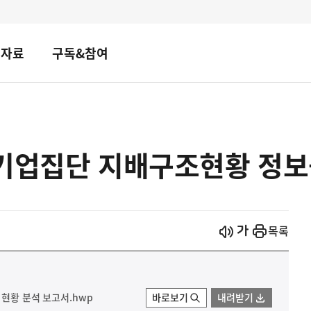
책자료
구독&참여
상기업집단 지배구조현황 정
시작
열기
목록
 현황 분석 보고서.hwp
바로보기
내려받기