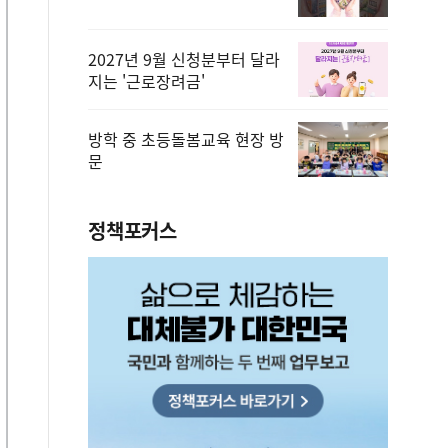
2027년 9월 신청분부터 달라
지는 '근로장려금'
방학 중 초등돌봄교육 현장 방
문
정책포커스