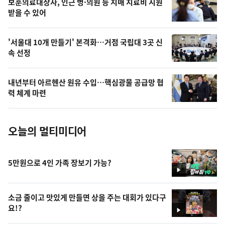
보훈의료대상자, 인근 병·의원 등 치매 치료비 지원
상
받을 수 있어
,
오
'서울대 10개 만들기' 본격화…거점 국립대 3곳 신
속 선정
늘
의
내년부터 아르헨산 원유 수입…핵심광물 공급망 협
사
력 체계 마련
진
오늘의 멀티미디어
5만원으로 4인 가족 장보기 가능?
영
상
소금 줄이고 맛있게 만들면 상을 주는 대회가 있다구
요!?
영
상