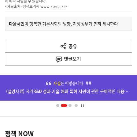
에 따라 처벌될 수 있습니다.
<자료출처=정책브리핑
www.korea.kr
>
이
기
다음
국민이 행복한 기본사회의 방향, 지방정부가 먼저 제시한다
사
전
다
공유
열
음
기
댓글
보기
기
사
히
단
(설명자료) 국가R&D 성과 기술 해외 특허 지원에 관한 구체적인 내용은 확정되지 않았습니다.
배
너
영
정
역
책
정책 NOW