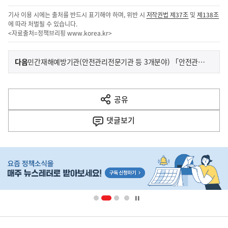
기사 이용 시에는 출처를 반드시 표기해야 하며, 위반 시
저작권법 제37조
및
제138조
에 따라 처벌될 수 있습니다.
<자료출처=정책브리핑
www.korea.kr
>
이
기
다음
민간재해예방기관(안전관리전문기관 등 3개분야) 「안전관리 우수사례 발표대회」 개최
사
전
다
공유
열
음
기
댓글
보기
기
사
히
단
배
너
영