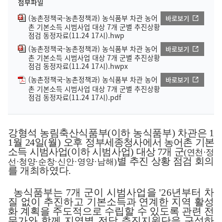
첨부파일
(농촌정책국-농촌정책과) 농식품부 차관 농어
바로보기
촌 기본소득 시범사업 대상 7개 군별 추진상황
점검 동정자료(11.24 17시).hwp
(농촌정책국-농촌정책과) 농식품부 차관 농어
바로보기
촌 기본소득 시범사업 대상 7개 군별 추진상황
점검 동정자료(11.24 17시).hwpx
(농촌정책국-농촌정책과) 농식품부 차관 농어
바로보기
촌 기본소득 시범사업 대상 7개 군별 추진상황
점검 동정자료(11.24 17시).pdf
강형석 농림축산식품부
(
이하 농식품부
)
차관은
1
1
월
24
일
(
월
)
오후
정부세종청사에서 농어촌 기본
소득 시범사업
(
이하 시범사업
)
대상
7
개 군
(
연천
·
정
별 추진 상황 점검 회의
선
·
청양
·
순창
·
신
안
·
영양
·
남해
)
를 개최하였다
.
농식품부는
7
개 군이 시범사업을
'26
년부터 차
질 없이 추진하고 기
본소득과 연계한 지역 활성
화 계획을 주도적으로 수립할 수 있도록 관련 전
문가와 함께 지역별 전담 추진지원단을 구성하