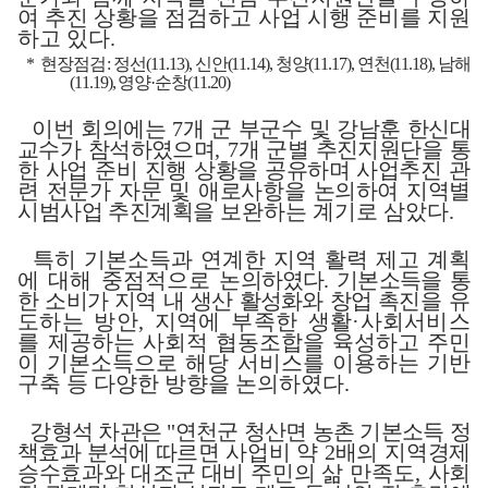
여 추진 상황을 점검하고 사업 시행 준비를 지원
하고 있다
.
*
현장점검
:
정선
(11.13),
신안
(11.14),
청양
(11.17),
연천
(11.18),
남해
(11.19),
영양
·
순창
(11.20)
이번 회의에는
7
개 군 부군수 및 강남훈 한신대
교수가 참석하였으며
,
7
개 군별 추진지원단을 통
한 사업 준비 진행 상황을 공유하며 사업추진
관
련 전문가 자문 및 애로사항을 논의하여 지역별
시범사업 추진계획을
보완하는 계기로 삼았다
.
특히 기본소득과 연계한 지역 활력 제고 계획
에 대해 중점적으로
논의하였다
.
기본소득을 통
한 소비가 지역 내 생산 활성화와 창업 촉진을
유
도하는 방안
,
지역에 부족한 생활
·
사회서비스
를 제
공하는 사회적 협동조합을 육성하고 주민
이 기본소득으로 해당 서비스를 이용하는 기반
구축 등 다양한 방향을 논의하였다
.
강형석 차관은
"
연천군 청산면 농촌 기본소득 정
책효과 분석에 따르면
사업비 약
2
배의 지역경제
승수효과와 대조군 대비
주민의 삶 만족도
,
사회