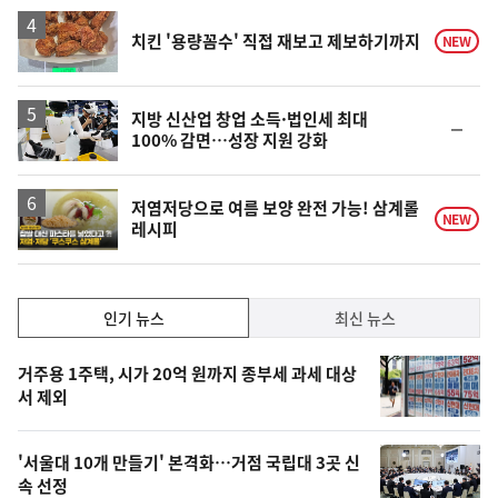
상
승
치킨 '용량꼼수' 직접 재보고 제보하기까지
NEW
지방 신산업 창업 소득·법인세 최대
순
100% 감면…성장 지원 강화
위
동
일
영
저염저당으로 여름 보양 완전 가능! 삼계롤
NEW
레시피
상
인
인기 뉴스
최신 뉴스
기,
인
기
최
거주용 1주택, 시가 20억 원까지 종부세 과세 대상
뉴
서 제외
신,
스
오
'서울대 10개 만들기' 본격화…거점 국립대 3곳 신
늘
속 선정