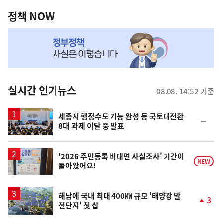
정
역
책
정책 NOW
NOW,
MY
맞
춤
뉴
실시간 인기뉴스
08.08. 14:52 기준
스
세종시 행정수도 기능 완성 등 국토대전환
순
8대 과제 이달 중 발표
위
동
일
'2026 주민등록 비대면 사실조사' 기간이
NEW
돌아왔어요!
해남에 국내 최대 400㎿ 규모 '태양광 발
3
전단지' 첫 삽
단
계