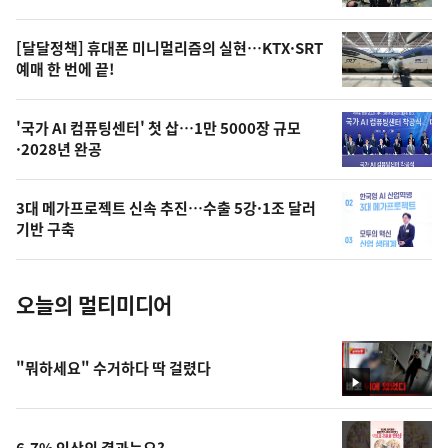
의
영
[달달정책] 휴대폰 미니멀리즘의 실현…KTX·SRT
상
예매 한 번에 끝!
,
오
'국가 AI 컴퓨팅센터' 첫 삽…1만 5000장 규모
·2028년 완공
늘
의
3대 메가프로젝트 신속 추진…수출 5강·1조 달러
사
기반 구축
진
오늘의 멀티미디어
"뭐하세요" 수거하다 딱 걸렸다
영
상
6.7% 인상의 결과는요?