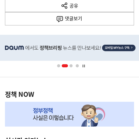
다
공유
열
음
기
댓글
보기
기
사
히
단
배
너
영
정
역
책
정책 NOW
NOW,
MY
맞
춤