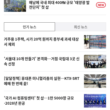
해남에 국내 최대 400㎿ 규모 '태양광 발
NEW
전단지' 첫 삽
인
인기 뉴스
최신 뉴스
기,
인
기
최
거주용 1주택, 시가 20억 원까지 종부세 과세 대상
뉴
서 제외
신,
스
오
'서울대 10개 만들기' 본격화…거점 국립대 3곳 신
늘
속 선정
의
영
[달달정책] 휴대폰 미니멀리즘의 실현…KTX·SRT
상
예매 한 번에 끝!
,
오
'국가 AI 컴퓨팅센터' 첫 삽…1만 5000장 규모
·2028년 완공
늘