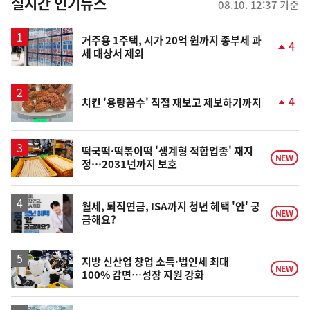
뉴
실시간 인기뉴스
08.10. 12:37 기준
스
거주용 1주택, 시가 20억 원까지 종부세 과
4
세 대상서 제외
단
계
상
승
4
치킨 '용량꼼수' 직접 재보고 제보하기까지
단
계
상
승
떡국떡·떡볶이떡 '생계형 적합업종' 재지
NEW
정…2031년까지 보호
월세, 퇴직연금, ISA까지 청년 혜택 '안' 궁
NEW
금해요?
지방 신산업 창업 소득·법인세 최대
NEW
100% 감면…성장 지원 강화