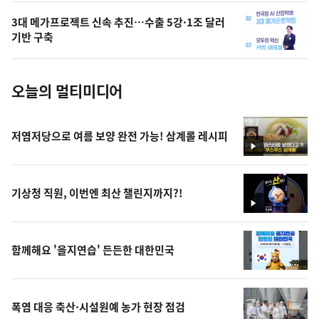
의
3대 메가프로젝트 신속 추진…수출 5강·1조 달러
사
기반 구축
진
오늘의 멀티미디어
저염저당으로 여름 보양 완전 가능! 삼계롤 레시피
영
상
기상청 직원, 이번엔 최산 챌린지까지?!
영
상
함께해요 '을지연습' 든든한 대한민국
폭염 대응 축산·시설원예 농가 현장 점검