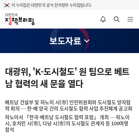
이 누리집은 대한민국 공식 전자정부 누리집입니다.
홈
알림설정 바로가기
검색 바로가기
메뉴 열기
보도자료
콘
텐
대광위, 'K-도시철도' 원 팀으로 베트
츠
남 협력의 새 문을 열다
영
역
베트남 건설부 및 하노이 시(市) 인민위원회와 도시철도 양자협
력 회의 … 한-베 양국 간의 도시철도 협력 사업 추진체계 공고화
하노이서 「한국-베트남 도시철도 협력 포럼」 개최 … 하노이
시, 호치민 시(市), 다낭 시(市)의 도시철도 관계자 등 100여명
참석