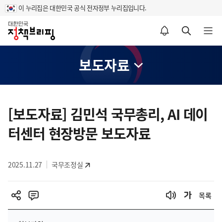
이 누리집은 대한민국 공식 전자정부 누리집입니다.
홈
알림설정 바로가기
검색 바로가기
메뉴 열기
보도자료
콘
텐
[보도자료] 김민석 국무총리, AI 데이
츠
터센터 현장방문 보도자료
영
역
2025.11.27
국무조정실
목록