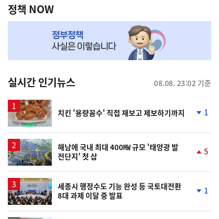
책
정책 NOW
NOW,
MY
맞
춤
뉴
실시간 인기뉴스
08.08. 23:02 기준
스
1
치킨 '용량꼼수' 직접 재보고 제보하기까지
단
계
하
락
해남에 국내 최대 400㎿ 규모 '태양광 발
5
전단지' 첫 삽
단
계
상
승
세종시 행정수도 기능 완성 등 국토대전환
1
8대 과제 이달 중 발표
단
계
하