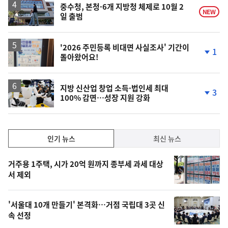
락
중수청, 본청·6개 지방청 체제로 10월 2
NEW
일 출범
'2026 주민등록 비대면 사실조사' 기간이
1
돌아왔어요!
단
계
하
락
지방 신산업 창업 소득·법인세 최대
3
100% 감면…성장 지원 강화
단
계
하
락
인
인기 뉴스
최신 뉴스
기,
인
기
최
거주용 1주택, 시가 20억 원까지 종부세 과세 대상
뉴
서 제외
신,
스
오
'서울대 10개 만들기' 본격화…거점 국립대 3곳 신
늘
속 선정
의