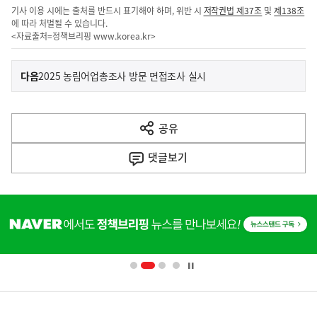
기사 이용 시에는 출처를 반드시 표기해야 하며, 위반 시
저작권법 제37조
및
제138조
에 따라 처벌될 수 있습니다.
<자료출처=정책브리핑
www.korea.kr
>
이
기
다음
2025 농림어업총조사 방문 면접조사 실시
사
전
다
공유
열
음
기
댓글
보기
기
사
히
단
배
너
영
정
역