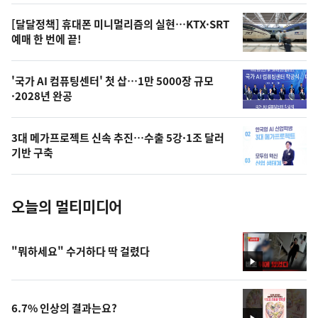
영
[달달정책] 휴대폰 미니멀리즘의 실현…KTX·SRT
상
예매 한 번에 끝!
,
오
'국가 AI 컴퓨팅센터' 첫 삽…1만 5000장 규모
·2028년 완공
늘
의
3대 메가프로젝트 신속 추진…수출 5강·1조 달러
사
기반 구축
진
오늘의 멀티미디어
"뭐하세요" 수거하다 딱 걸렸다
영
상
6.7% 인상의 결과는요?