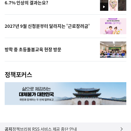
6.7% 인상의 결과는요?
영
상
2027년 9월 신청분부터 달라지는 '근로장려금'
방학 중 초등돌봄교육 현장 방문
정책포커스
공지
정책브리핑 RSS 서비스 제공 중단 안내