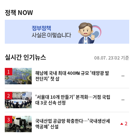
정
역
책
정책 NOW
NOW,
MY
맞
춤
뉴
실시간 인기뉴스
08.07. 23:02 기준
스
해남에 국내 최대 400㎿ 규모 '태양광 발
순
전단지' 첫 삽
위
동
일
'서울대 10개 만들기' 본격화…거점 국립
순
대 3곳 신속 선정
위
동
일
국내산업 공급망 확충한다…'국내생산세
2
액공제' 신설
단
계