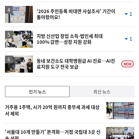
상
승
'2026 주민등록 비대면 사실조사' 기간이
1
돌아왔어요!
단
계
하
락
지방 신산업 창업 소득·법인세 최대
1
100% 감면…성장 지원 강화
단
계
하
락
동네 보건소도 대학병원급 AI 진료…AI진
NEW
료지원 도구 전국 보급
인
인기 뉴스
최신 뉴스
기,
인
기
최
거주용 1주택, 시가 20억 원까지 종부세 과세 대상
뉴
서 제외
신,
스
오
'서울대 10개 만들기' 본격화…거점 국립대 3곳 신
늘
속 선정