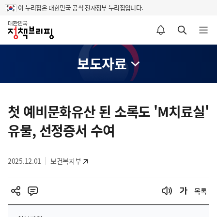
이 누리집은 대한민국 공식 전자정부 누리집입니다.
홈
알림설정 바로가기
검색 바로가기
메뉴 열기
보도자료
콘
텐
첫 예비문화유산 된 소록도 'M치료실'
츠
유물, 선정증서 수여
영
역
2025.12.01
보건복지부
목록