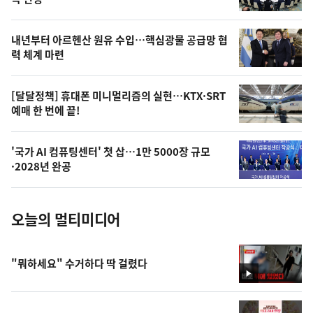
의
영
내년부터 아르헨산 원유 수입…핵심광물 공급망 협
상
력 체계 마련
,
오
[달달정책] 휴대폰 미니멀리즘의 실현…KTX·SRT
예매 한 번에 끝!
늘
의
'국가 AI 컴퓨팅센터' 첫 삽…1만 5000장 규모
사
·2028년 완공
진
오늘의 멀티미디어
"뭐하세요" 수거하다 딱 걸렸다
영
상