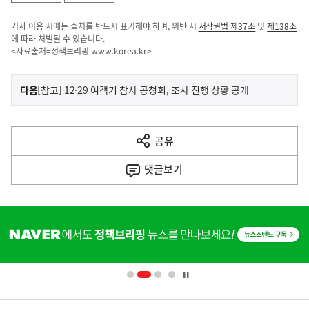
기사 이용 시에는 출처를 반드시 표기해야 하며, 위반 시
저작권법 제37조
및
제138조
에 따라 처벌될 수 있습니다.
<자료출처=정책브리핑
www.korea.kr
>
이
기
다음
[참고] 12·29 여객기 참사 공청회, 조사 진행 상황 공개
사
전
다
공유
열
음
기
댓글
보기
기
사
히
단
배
너
영