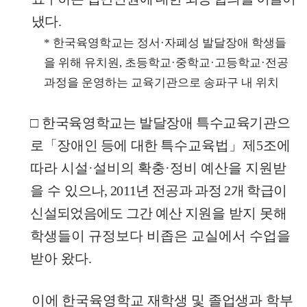
냈
다
.
*
한국육영학교는 정서
·
자폐성 발달장애 학생들
을 위해 유치원
,
초등학교
·
중학교
·
고등학교
·
전공
과정을 운영하는 교육기관으로 송파구 내 위치
□
한국육영학교는 발달장애 특수교육기관으
로
「
장애인 등에 대한 특수
교육법
」
제
5
조에
따라 시설
·
설비의 확충
·
정비 예산을 지원받
을 수
있으나
, 2011
년 전공과 과정
2
개 학급이
신설되었음에도 그간 예산 지원
을 받지 못해
학생들이 규정보다 비좁은 교실에서 수업을
받아 왔다
.
이에 한국육영학교 재학생 및 졸업생과 학부