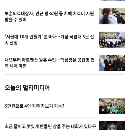
의
영
보훈의료대상자, 인근 병·의원 등 치매 치료비 지원
상
받을 수 있어
,
오
'서울대 10개 만들기' 본격화…거점 국립대 3곳 신
속 선정
늘
의
내년부터 아르헨산 원유 수입…핵심광물 공급망 협
사
력 체계 마련
진
오늘의 멀티미디어
5만원으로 4인 가족 장보기 가능?
영
상
소금 줄이고 맛있게 만들면 상을 주는 대회가 있다구