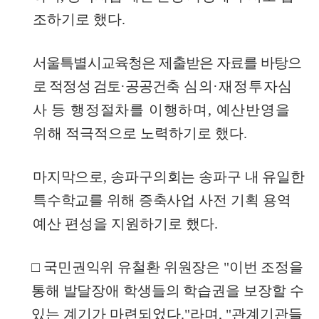
조하기로 했다
.
서울특별시교육청은 제출받은 자료를 바탕으
로 적정성 검토·공공건
축
심의·재정투자심
사 등 행정절차를 이행하며
,
예산반영을
위해
적극적으로 노력하기로 했다
.
마지막으로
,
송파구의회는 송파구 내 유일한
특수학교를 위해 증축
사업 사전 기획 용역
예산 편성을 지원하기로 했다
.
□
국민권익위 유철환 위원장은
"
이번 조정을
통해 발달장애 학생들의
학습권을 보장할 수
있는 계기가 마련되었다
."
라며
, "
관계기관들