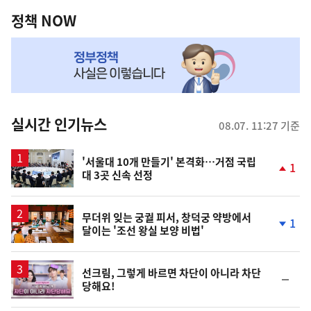
역
책
정책 NOW
NOW,
MY
맞
춤
뉴
실시간 인기뉴스
08.07. 11:27 기준
스
'서울대 10개 만들기' 본격화…거점 국립
1
대 3곳 신속 선정
단
계
상
승
무더위 잊는 궁궐 피서, 창덕궁 약방에서
1
달이는 '조선 왕실 보양 비법'
단
계
하
락
영
선크림, 그렇게 바르면 차단이 아니라 차단
순
당해요!
상
위
동
일