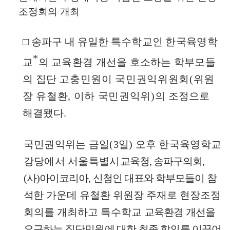
조정회의 개최
□
송파구 내 유일한 특
수학교인 한국육영학
*
교
의 교육환경 개선을 호소하는 학부모들
의 집단
고충민원이 국민권익위원회
(
위원
장 유철환
,
이하 국민권익위
)
의
조정으로
해결됐다
.
국민권익위는 금일
(3
일
)
오후 한국육영학교
강당에서 서울특별시
교육청
,
송파구의회
,
(
사
)
아이코리아
,
신청인 대표와 학부모들이 참
석
한
가운데 유철환 위원장 주재로 현장조정
회의를 개최하고 특수학교
교육환경 개선을
요구하는 집단민원에 대한 최종 합의를 이끌어