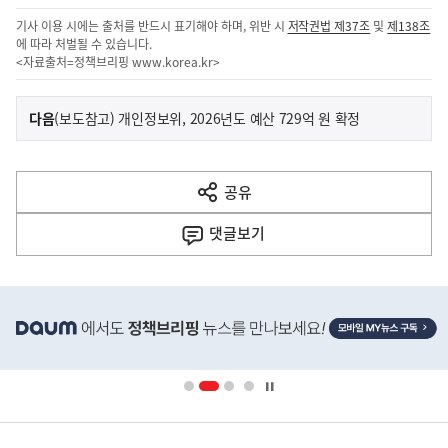
기사 이용 시에는 출처를 반드시 표기해야 하며, 위반 시
저작권법 제37조
및
제138조
에 따라 처벌될 수 있습니다.
<자료출처=정책브리핑
www.korea.kr
>
이
기
다음
(보도참고) 개인정보위, 2026년도 예산 729억 원 확정
사
전
다
공유
열
음
기
댓글
보기
기
사
히
단
배
너
영
정