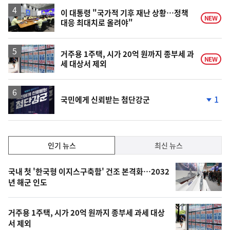
이 대통령 "국가적 기후 재난 상황…정책
NEW
대응 최대치로 올려야"
거주용 1주택, 시가 20억 원까지 종부세 과
NEW
세 대상서 제외
1
국민에게 신뢰받는 첨단강군
단
계
하
락
인
인기 뉴스
최신 뉴스
기,
인
기
최
국내 첫 '한국형 이지스구축함' 건조 본격화…2032
뉴
년 해군 인도
신,
스
오
거주용 1주택, 시가 20억 원까지 종부세 과세 대상
늘
서 제외