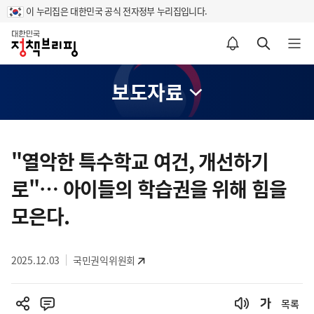
이 누리집은 대한민국 공식 전자정부 누리집입니다.
홈
알림설정 바로가기
검색 바로가기
메뉴 열기
보도자료
콘
텐
"열악한 특수학교 여건, 개선하기
츠
로"… 아이들의 학습권을 위해 힘을
영
역
모은다.
2025.12.03
국민권익위원회
목록