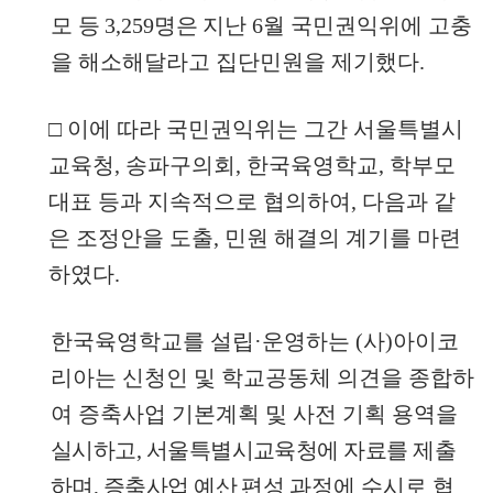
모 등
3,259
명은 지난
6
월 국민권익위에 고충
을 해소해달라고 집단민원을 제기했다
.
□
이에 따라
국민권익위는 그간 서울특별시
교육청
,
송파구의회
,
한국육영학교
,
학부모
대표 등과 지속적으로 협의하여
,
다음과 같
은 조정안을 도출
,
민원 해결의 계기를 마련
하였다
.
한국육영학교를 설립
·
운영하는
(
사
)
아이코
리아는 신청인 및 학교공동체 의견을 종합하
여 증축사업 기본계획 및 사전 기획 용역을
실시하고
,
서울특별시교육청에 자료를 제출
하며
,
증축사업 예산 편성
과정에 수시로 협