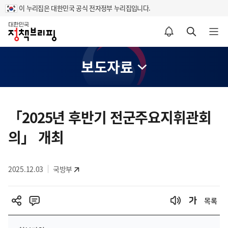
이 누리집은 대한민국 공식 전자정부 누리집입니다.
홈
알림설정 바로가기
검색 바로가기
메뉴 열기
보도자료
콘
텐
「2025년 후반기 전군주요지휘관회
츠
의」 개최
영
역
2025.12.03
국방부
목록