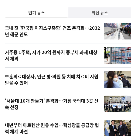
인
인기 뉴스
최신 뉴스
기,
인
기
최
국내 첫 '한국형 이지스구축함' 건조 본격화…2032
뉴
년 해군 인도
신,
스
오
거주용 1주택, 시가 20억 원까지 종부세 과세 대상
늘
서 제외
의
영
보훈의료대상자, 인근 병·의원 등 치매 치료비 지원
상
받을 수 있어
,
오
'서울대 10개 만들기' 본격화…거점 국립대 3곳 신
속 선정
늘
의
내년부터 아르헨산 원유 수입…핵심광물 공급망 협
사
력 체계 마련