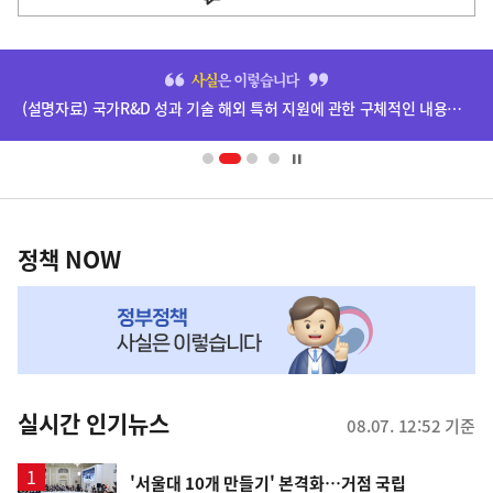
사
히
단
(설명자료) 국가R&D 성과 기술 해외 특허 지원에 관한 구체적인 내용은 확정되지 않았습니다.
배
너
영
정
역
책
정책 NOW
NOW,
MY
맞
춤
뉴
실시간 인기뉴스
08.07. 12:52 기준
스
'서울대 10개 만들기' 본격화…거점 국립
순