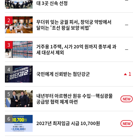
대 3곳 신속 선정
위
동
일
무더위 잊는 궁궐 피서, 창덕궁 약방에서
순
달이는 '조선 왕실 보양 비법'
위
동
일
거주용 1주택, 시가 20억 원까지 종부세 과
순
세 대상서 제외
위
동
일
1
국민에게 신뢰받는 첨단강군
단
계
상
승
내년부터 아르헨산 원유 수입…핵심광물
NEW
공급망 협력 체계 마련
2027년 최저임금 시급 10,700원
NEW