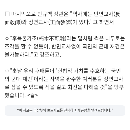
□ 마지막으로 안규백 장관은 "역사에는 반면교사(反
面敎師)와 정면교사(正面敎師)가 있다."고 하면서
ㅇ"후목불가조(朽木不可雕)라는 말처럼 썩은 나무로는
조각을 할 수 없듯이, 반면교사없이 국민의 군대 재건은
불가능하다."고 강조하고,
ㅇ"훗날 우리 후배들이 '헌법적 가치를 수호하는 국민
의 군대 재건'이라는 사명을 완수한 여러분을 정면교사
로 삼을 수 있도록 직을 걸고 최선을 다해줄 것"을 당부
했습니다. <끝>
“이 자료는 국방부의 보도자료를 전재하여 제공함을 알려드립니다.”