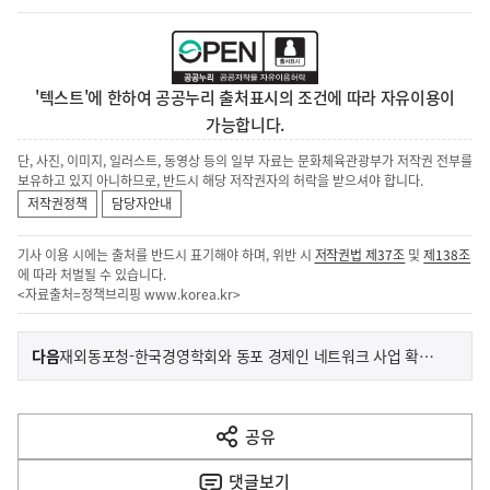
'텍스트'에 한하여 공공누리 출처표시의 조건에 따라 자유이용이
가능합니다.
단, 사진, 이미지, 일러스트, 동영상 등의 일부 자료는 문화체육관광부가 저작권 전부를
보유하고 있지 아니하므로, 반드시 해당 저작권자의 허락을 받으셔야 합니다.
저작권정책
담당자안내
기사 이용 시에는 출처를 반드시 표기해야 하며, 위반 시
저작권법 제37조
및
제138조
에 따라 처벌될 수 있습니다.
<자료출처=정책브리핑
www.korea.kr
>
이
기
다음
재외동포청-한국경영학회와 동포 경제인 네트워크 사업 확대를 위한 업무협약 체결
사
전
다
공유
열
음
기
댓글
보기
기