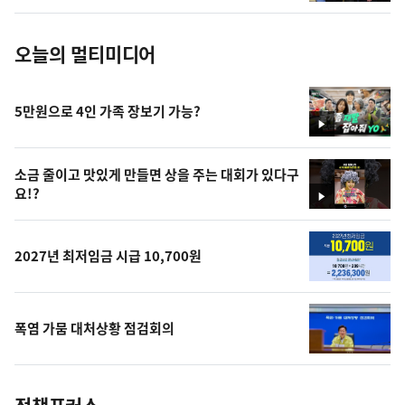
진
오늘의 멀티미디어
5만원으로 4인 가족 장보기 가능?
영
상
소금 줄이고 맛있게 만들면 상을 주는 대회가 있다구
요!?
영
상
2027년 최저임금 시급 10,700원
폭염 가뭄 대처상황 점검회의