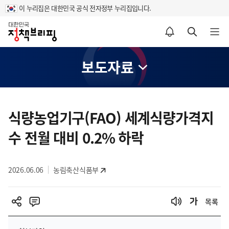
이 누리집은 대한민국 공식 전자정부 누리집입니다.
홈
알림설정 바로가기
검색 바로가기
메뉴 열기
보도자료
콘
텐
식량농업기구(FAO) 세계식량가격지
츠
수 전월 대비 0.2% 하락
영
역
2026.06.06
농림축산식품부
목록