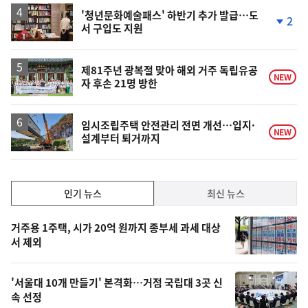
'청년문화예술패스' 하반기 추가 발급…도
2
서 구입도 지원
단
계
하
락
제81주년 광복절 맞아 해외 거주 독립유공
NEW
자 후손 21명 방한
임시조립주택 안전관리 전면 개선…입지·
NEW
설계부터 퇴거까지
인
인기 뉴스
최신 뉴스
기,
인
기
최
거주용 1주택, 시가 20억 원까지 종부세 과세 대상
뉴
서 제외
신,
스
오
'서울대 10개 만들기' 본격화…거점 국립대 3곳 신
늘
속 선정