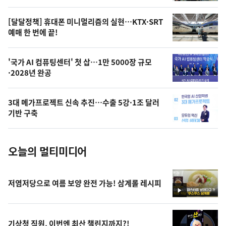
의
영
[달달정책] 휴대폰 미니멀리즘의 실현…KTX·SRT
상
예매 한 번에 끝!
,
오
'국가 AI 컴퓨팅센터' 첫 삽…1만 5000장 규모
·2028년 완공
늘
의
3대 메가프로젝트 신속 추진…수출 5강·1조 달러
사
기반 구축
진
오늘의 멀티미디어
저염저당으로 여름 보양 완전 가능! 삼계롤 레시피
영
상
기상청 직원, 이번엔 최산 챌린지까지?!