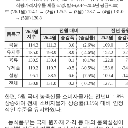
식량가격지수를 매월 작성
,
발표
(2014~2016
년 평균
=100)
** ('26.1
월
) 124.1
→
(2
월
) 125.5
→
(3
월
) 128.7
→
(4
월
) 131.0
→
(5
월
) 130.8
전월 대비
전년 동
'26.5
월
품목군
지수
'26.4
월
증감폭
(
증감률
)
'25.5
월
증감
곡물
114.3
111.3
3.0
(2.6%)
109.0
5
유지류
185.0
193.9
-8.9
(-4.6%)
152.2
32
육류
130.5
130.4
0.1
(0.1%)
122.8
7
유제품
119.2
119.7
-0.5
(-0.5%)
153.6
-34
설탕
95.1
88.5
6.6
(7.5%)
109.4
-14
전체
130.8
131.0
-0.2
(-0.2%)
127.1
3
한편
, 5
월 국내 농축산물 소비자물가는 전년비
1.8%
상승하여 전체
소비자물가 상승률
(3.1%)
대비 안정
적인 수준을 유지하였다
.
농식품부는 국제 원자재 가격 등 대외 불확실성이