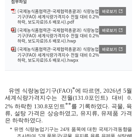
첨부파일
(국제농식품협력관-국제협력총괄과) 식량농업
바로보기
기구(FAO) 세계식량가격지수 전월 대비 0.2%
하락, 보도자료(6.6 배포시).pdf
(국제농식품협력관-국제협력총괄과) 식량농업
바로보기
기구(FAO) 세계식량가격지수 전월 대비 0.2%
하락, 보도자료(6.6 배포시).hwp
(국제농식품협력관-국제협력총괄과) 식량농업
바로보기
기구(FAO) 세계식량가격지수 전월 대비 0.2%
하락, 보도자료(6.6 배포시).hwpx
*
유엔 식량농업기구
(FAO)
에 따르면
, 2026
년
5
월
세계식량가격지수는 전월
(131.0
포인트
)
대비
0.
**
2%
하락한
130.8
포인트
를 기록하였다
.
곡물
,
육
류
,
설탕 가격은 상승하였고
,
유지류
,
유제품 가격
은 하락하였다
.
*
유엔 식량농업기구
는
24
개 품목에 대한 국제가격동향을
조사하여
, 5
개 품목군
(
곡물
,
유지류
,
육류
,
유제품
,
설탕
)
별