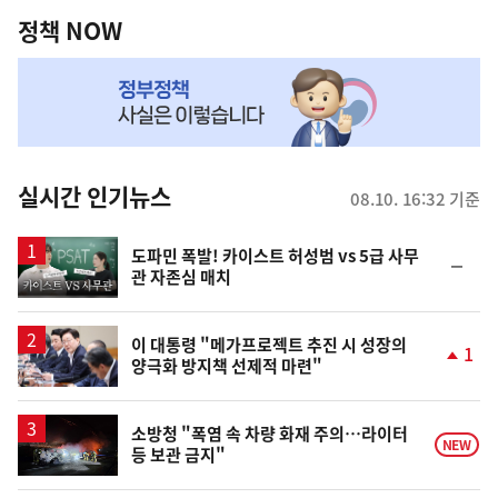
책
정책 NOW
NOW,
MY
맞
춤
뉴
실시간 인기뉴스
08.10. 16:32 기준
스
영
도파민 폭발! 카이스트 허성범 vs 5급 사무
순
관 자존심 매치
상
위
동
일
이 대통령 "메가프로젝트 추진 시 성장의
1
양극화 방지책 선제적 마련"
단
계
상
승
소방청 "폭염 속 차량 화재 주의…라이터
NEW
등 보관 금지"