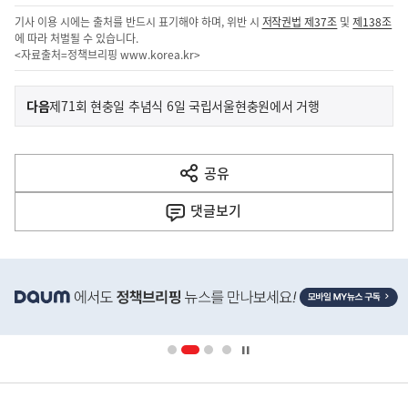
기사 이용 시에는 출처를 반드시 표기해야 하며, 위반 시
저작권법 제37조
및
제138조
에 따라 처벌될 수 있습니다.
<자료출처=정책브리핑
www.korea.kr
>
이
기
다음
제71회 현충일 추념식 6일 국립서울현충원에서 거행
사
전
다
공유
열
음
기
댓글
보기
기
사
히
단
배
너
영
정
역