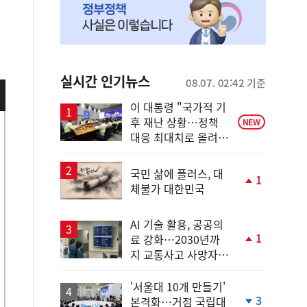
실시간 인기뉴스
08.07. 02:42 기준
이 대통령 "국가적 기
후 재난 상황…정책
NEW
대응 최대치로 올려
야"
국민 삶에 플러스, 대
1
체불가 대한민국
단
계
상
AI 기술 활용, 공공의
승
1
료 강화…2030년까
단
지 교통사고 사망자
계
30%↓
상
승
'서울대 10개 만들기'
3
본격화…거점 국립대