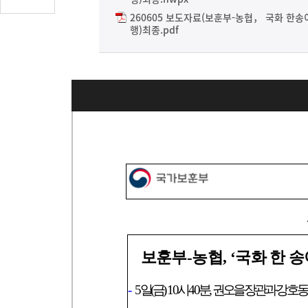
글
260605 보도자료(보훈부-농협， 국화 한
수
행)최종.pdf
(클
릭
시
댓
글
로
이
동)