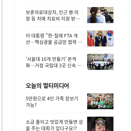
보훈의료대상자, 인근 병·의
원 등 치매 치료비 지원 받을
수 있어
이 대통령 "한-칠레 FTA 개
선…핵심광물 공급망 협력 더
욱 강화"
'서울대 10개 만들기' 본격
화…거점 국립대 3곳 신속 선
정
오늘의 멀티미디어
5만원으로 4인 가족 장보기
가능?
소금 줄이고 맛있게 만들면 상
을 주는 대회가 있다구요!?