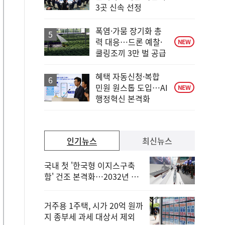
단
3곳 신속 선정
계
하
락
폭염·가뭄 장기화 총
력 대응…드론 예찰·
NEW
쿨링조끼 3만 벌 공급
혜택 자동신청·복합
민원 원스톱 도입…AI
NEW
행정혁신 본격화
인기뉴스
최신뉴스
국내 첫 '한국형 이지스구축
함' 건조 본격화…2032년 해
군 인도
거주용 1주택, 시가 20억 원까
지 종부세 과세 대상서 제외