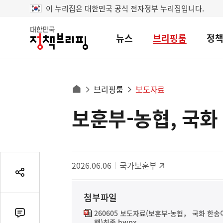
이 누리집은 대한민국 공식 전자정부 누리집입니다.
뉴스
브리핑룸
정
대
한
민
국
정
사
브리핑룸
보도자료
책
홈
브
이
으
보훈부-농협, 국
콘
리
트
로
핑
텐
이
츠
동
영
경
2026.06.06
국가보훈부
역
로
공
유
첨부파일
열
기
260605 보도자료(보훈부-농협， 국화 한
댓
행)최종.hwpx