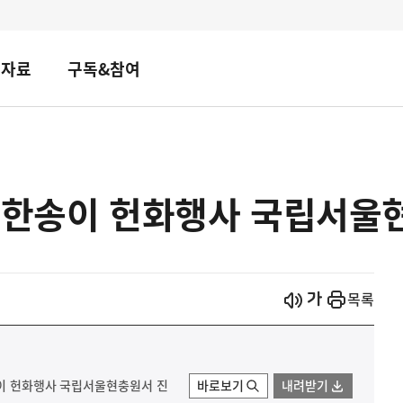
책자료
구독&참여
화 한송이 헌화행사 국립서울
시작
열기
목록
송이 헌화행사 국립서울현충원서 진
바로보기
내려받기