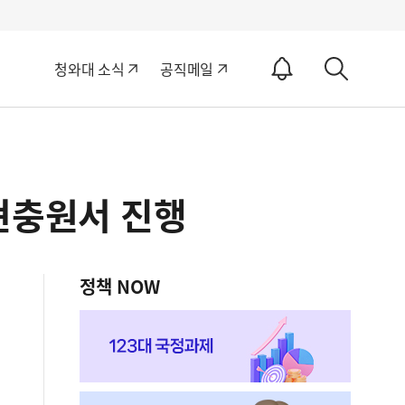
알
청와대 소식
공직메일
림
상
ON
세
검
색
현충원서 진행
정책 NOW