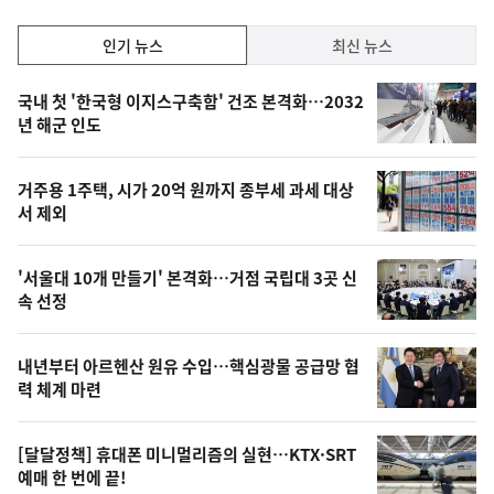
인
인기 뉴스
최신 뉴스
기,
인
기
최
국내 첫 '한국형 이지스구축함' 건조 본격화…2032
뉴
년 해군 인도
신,
스
오
거주용 1주택, 시가 20억 원까지 종부세 과세 대상
늘
서 제외
의
영
'서울대 10개 만들기' 본격화…거점 국립대 3곳 신
상
속 선정
,
오
내년부터 아르헨산 원유 수입…핵심광물 공급망 협
력 체계 마련
늘
의
[달달정책] 휴대폰 미니멀리즘의 실현…KTX·SRT
사
예매 한 번에 끝!