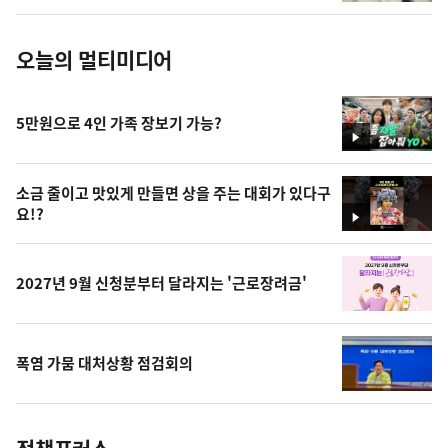
진
오늘의 멀티미디어
5만원으로 4인 가족 장보기 가능?
영
상
소금 줄이고 맛있게 만들면 상을 주는 대회가 있다구
요!?
영
상
2027년 9월 신청분부터 달라지는 '근로장려금'
폭염 가뭄 대처상황 점검회의