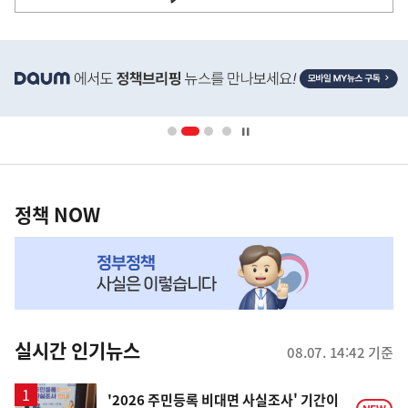
사
히
단
배
너
영
정
역
책
정책 NOW
NOW,
MY
맞
춤
뉴
실시간 인기뉴스
08.07. 14:42 기준
스
'2026 주민등록 비대면 사실조사' 기간이