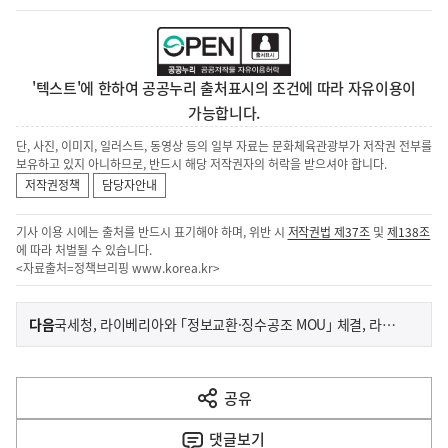
'텍스트'에 한하여 공공누리 출처표시의 조건에 따라 자유이용이
가능합니다.
단, 사진, 이미지, 일러스트, 동영상 등의 일부 자료는 문화체육관광부가 저작권 전부를
보유하고 있지 아니하므로, 반드시 해당 저작권자의 허락을 받으셔야 합니다.
저작권정책
담당자안내
기사 이용 시에는 출처를 반드시 표기해야 하며, 위반 시
저작권법 제37조
및
제138조
에 따라 처벌될 수 있습니다.
<자료출처=정책브리핑
www.korea.kr
>
이
기
다음
국세청, 라이베리아와 ｢정보교환·징수공조 MOU｣ 체결, 라이베리아에 재산 숨긴 고액체납자 등 정보교환도 요청
사
전
다
공유
열
음
기
댓글
보기
기