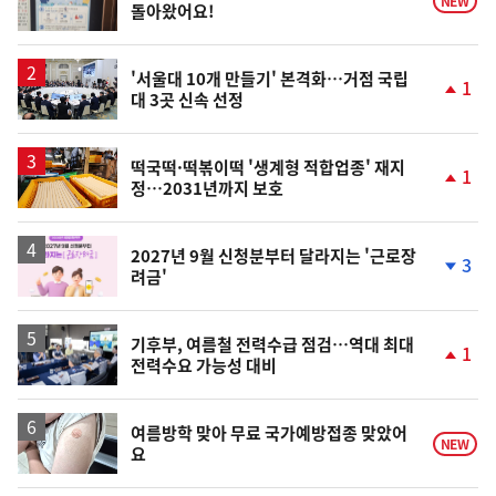
NEW
돌아왔어요!
'서울대 10개 만들기' 본격화…거점 국립
1
대 3곳 신속 선정
단
계
상
승
떡국떡·떡볶이떡 '생계형 적합업종' 재지
1
정…2031년까지 보호
단
계
상
승
2027년 9월 신청분부터 달라지는 '근로장
3
려금'
단
계
하
락
기후부, 여름철 전력수급 점검…역대 최대
1
전력수요 가능성 대비
단
계
상
승
여름방학 맞아 무료 국가예방접종 맞았어
NEW
요