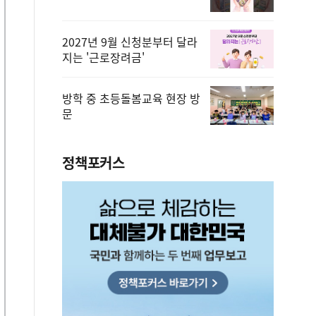
2027년 9월 신청분부터 달라
지는 '근로장려금'
방학 중 초등돌봄교육 현장 방
문
정책포커스