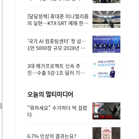
정
[달달정책] 휴대폰 미니멀리즘
의 실현…KTX·SRT 예매 한
번에 끝!
'국가 AI 컴퓨팅센터' 첫 삽…
1만 5000장 규모·2028년 완
공
3대 메가프로젝트 신속 추
진…수출 5강·1조 달러 기반
구축
오늘의 멀티미디어
"뭐하세요" 수거하다 딱 걸렸
다
6.7% 인상의 결과는요?