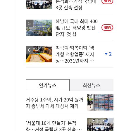
본격화…거점 국립대
NEW
3곳 신속 선정
해남에 국내 최대 400
㎿ 규모 '태양광 발전
NEW
단지' 첫 삽
떡국떡·떡볶이떡 '생
2
계형 적합업종' 재지
단
정…2031년까지 보
계
호
하
락
인기뉴스
최신뉴스
거주용 1주택, 시가 20억 원까
지 종부세 과세 대상서 제외
'서울대 10개 만들기' 본격
화…거점 국립대 3곳 신속 선