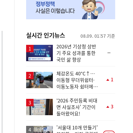
실시간 인기뉴스
08.09. 01:57 기준
2026년 기상청 상반
순
기 주요 성과를 통한
위
국민 삶 향상
동
일
체감온도 40°C↑…
1
이동형 무더위쉼터·
단
이동노동자 쉼터에서
계
안전한 휴식
상
승
'2026 주민등록 비대
3
면 사실조사' 기간이
단
돌아왔어요!
계
상
승
'서울대 10개 만들기'