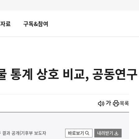
책자료
구독&참여
물 통계 상호 비교, 공동연구
시작
열기
목록
구 결과 공개(기후부 보도자
바로보기
내려받기