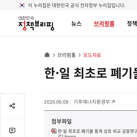
이 누리집은 대한민국 공식 전자정부 누리집입니다.
뉴스
브리핑룸
정
대
한
민
국
정
사
브리핑룸
보도자료
책
홈
브
이
으
한·일 최초로 폐기
콘
리
트
로
핑
텐
이
츠
동
영
경
2026.06.08
기후에너지환경부
역
로
공
유
첨부파일
열
기
한·일 최초로 폐기물 통계 상호 비교 공동연
댓
료).hwpx