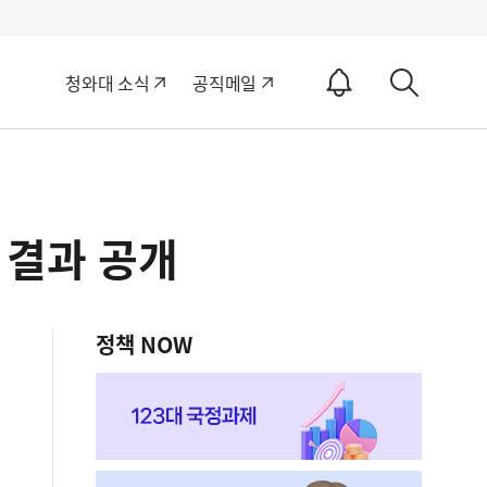
알
청와대 소식
공직메일
림
상
ON
세
검
색
 결과 공개
정책 NOW