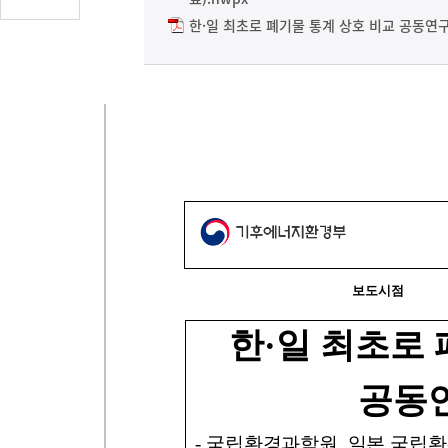
글
한·일 최초로 폐기물 통계 상호 비교 공동연구
수
(클
릭
시
댓
글
로
이
동)