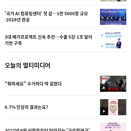
,
오
'국가 AI 컴퓨팅센터' 첫 삽…1만 5000장 규모
·2028년 완공
늘
의
3대 메가프로젝트 신속 추진…수출 5강·1조 달러
사
기반 구축
진
오늘의 멀티미디어
"뭐하세요" 수거하다 딱 걸렸다
영
상
6.7% 인상의 결과는요?
영
상
2027년 9월 신청분부터 달라지는 '근로장려금'