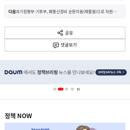
이
기
다음
과기정통부-기후부, 폐통신장비 순환이용(재활용)으로 자원안보와 탄소중립 두 마리 토끼 잡는다
사
전
다
공유
열
음
기
댓글
보기
기
사
히
단
배
너
영
정
역
책
정책 NOW
NOW,