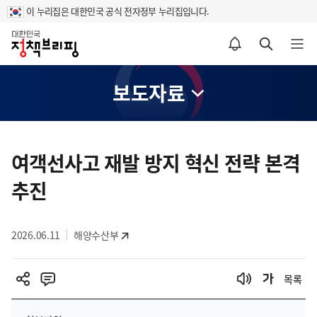
이 누리집은 대한민국 공식 전자정부 누리집입니다.
홈
알림설정 바로가기
검색 바로가기
메뉴 열기
보도자료
콘
텐
여객선사고 재발 방지 혁신 전략 본격
츠
추진
영
역
2026.06.11
해양수산부
목록