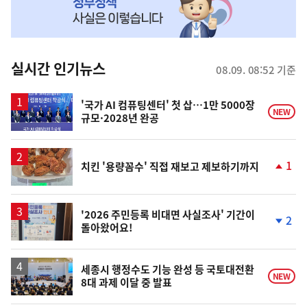
MY
맞
춤
뉴
실시간 인기뉴스
08.09. 08:52 기준
스
'국가 AI 컴퓨팅센터' 첫 삽…1만 5000장
NEW
규모·2028년 완공
1
치킨 '용량꼼수' 직접 재보고 제보하기까지
단
계
상
승
'2026 주민등록 비대면 사실조사' 기간이
2
돌아왔어요!
단
계
하
락
세종시 행정수도 기능 완성 등 국토대전환
NEW
8대 과제 이달 중 발표