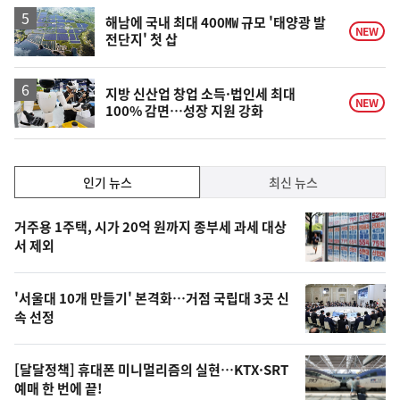
해남에 국내 최대 400㎿ 규모 '태양광 발
NEW
전단지' 첫 삽
지방 신산업 창업 소득·법인세 최대
NEW
100% 감면…성장 지원 강화
인
인기 뉴스
최신 뉴스
기,
인
기
최
거주용 1주택, 시가 20억 원까지 종부세 과세 대상
뉴
서 제외
신,
스
오
'서울대 10개 만들기' 본격화…거점 국립대 3곳 신
늘
속 선정
의
영
[달달정책] 휴대폰 미니멀리즘의 실현…KTX·SRT
상
예매 한 번에 끝!