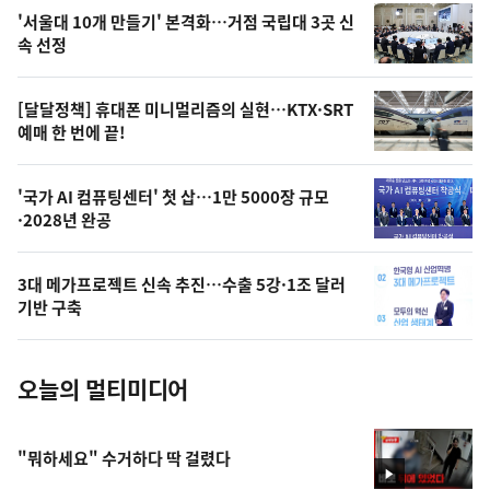
오
'서울대 10개 만들기' 본격화…거점 국립대 3곳 신
늘
속 선정
의
영
[달달정책] 휴대폰 미니멀리즘의 실현…KTX·SRT
상
예매 한 번에 끝!
,
오
'국가 AI 컴퓨팅센터' 첫 삽…1만 5000장 규모
·2028년 완공
늘
의
3대 메가프로젝트 신속 추진…수출 5강·1조 달러
사
기반 구축
진
오늘의 멀티미디어
"뭐하세요" 수거하다 딱 걸렸다
영