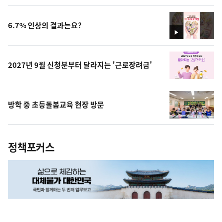
상
6.7% 인상의 결과는요?
영
상
2027년 9월 신청분부터 달라지는 '근로장려금'
방학 중 초등돌봄교육 현장 방문
정책포커스