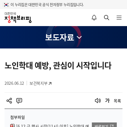
이 누리집은 대한민국 공식 전자정부 누리집입니다.
홈
알림설정 바로가기
검색 바로가기
메뉴 열기
보도자료
콘
텐
노인학대 예방, 관심이 시작입니다
츠
영
2026.06.12
보건복지부
역
목록
첨부파일
[6.12.금 행사 시작(11시) 이후] 노인학대 예
바로보기