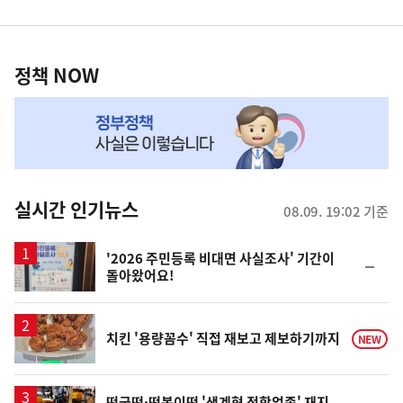
영
정
역
책
정책 NOW
NOW,
MY
맞
춤
뉴
실시간 인기뉴스
08.09. 19:02 기준
스
'2026 주민등록 비대면 사실조사' 기간이
순
돌아왔어요!
위
동
일
치킨 '용량꼼수' 직접 재보고 제보하기까지
NEW
떡국떡·떡볶이떡 '생계형 적합업종' 재지