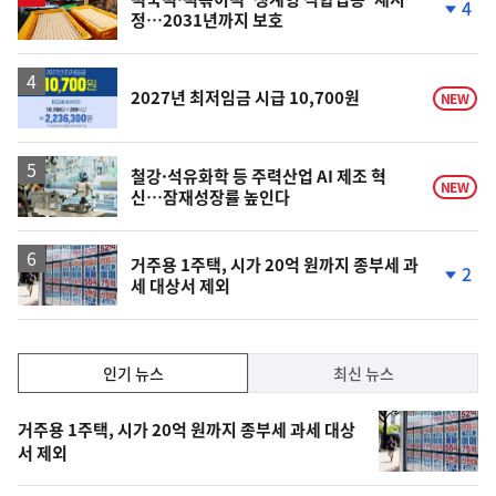
4
정…2031년까지 보호
단
계
하
락
2027년 최저임금 시급 10,700원
NEW
철강·석유화학 등 주력산업 AI 제조 혁
NEW
신…잠재성장률 높인다
거주용 1주택, 시가 20억 원까지 종부세 과
2
세 대상서 제외
단
계
하
락
인
인기 뉴스
최신 뉴스
기,
인
기
최
거주용 1주택, 시가 20억 원까지 종부세 과세 대상
뉴
서 제외
신,
스