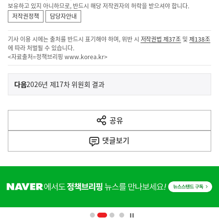
보유하고 있지 아니하므로, 반드시 해당 저작권자의 허락을 받으셔야 합니다.
저작권정책
담당자안내
기사 이용 시에는 출처를 반드시 표기해야 하며, 위반 시
저작권법 제37조
및
제138조
에 따라 처벌될 수 있습니다.
<자료출처=정책브리핑
www.korea.kr
>
이
기
다음
2026년 제17차 위원회 결과
사
전
다
공유
열
음
기
댓글
보기
기
사
히
단
배
너