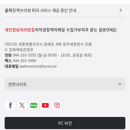
공지
정책브리핑 RSS 서비스 제공 중단 안내
개인정보처리방침
저작권정책
이메일 수집거부
자주 묻는 질문(FAQ)
(30119) 세종특별자치시 갈매로 388 정부세종청사 15동
© 문화체육관광부
전화
044-203-3555 (월-금 09:00 - 18:00, 공휴일 제외)
팩스
044-203-3488
대표메일
webmaster@korea.kr
관련사이트
페
X
네
유
인
이
바
이
튜
스
스
로
버
브
타
PC 버전
북
가
포
바
그