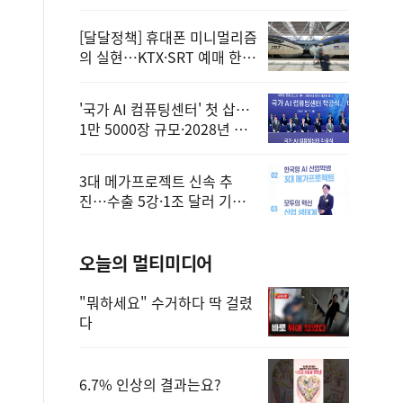
정
[달달정책] 휴대폰 미니멀리즘
의 실현…KTX·SRT 예매 한
번에 끝!
'국가 AI 컴퓨팅센터' 첫 삽…
1만 5000장 규모·2028년 완
공
3대 메가프로젝트 신속 추
진…수출 5강·1조 달러 기반
구축
오늘의 멀티미디어
"뭐하세요" 수거하다 딱 걸렸
다
6.7% 인상의 결과는요?