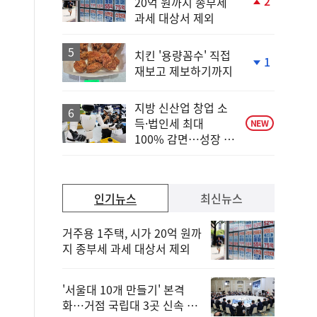
2
20억 원까지 종부세
단
과세 대상서 제외
계
상
승
치킨 '용량꼼수' 직접
1
재보고 제보하기까지
단
계
하
지방 신산업 창업 소
락
득·법인세 최대
NEW
100% 감면…성장 지
원 강화
인기뉴스
최신뉴스
거주용 1주택, 시가 20억 원까
지 종부세 과세 대상서 제외
'서울대 10개 만들기' 본격
화…거점 국립대 3곳 신속 선