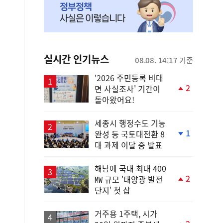
실시간 인기뉴스
08.08. 14:17 기준
'2026 주민등록 비대
2
면 사실조사' 기간이
단
돌아왔어요!
계
상
승
세종시 행정수도 기능
1
완성 등 국토대전환 8
단
대 과제 이달 중 발표
계
하
락
해남에 국내 최대 400
2
㎿ 규모 '태양광 발전
단
단지' 첫 삽
계
상
승
거주용 1주택, 시가