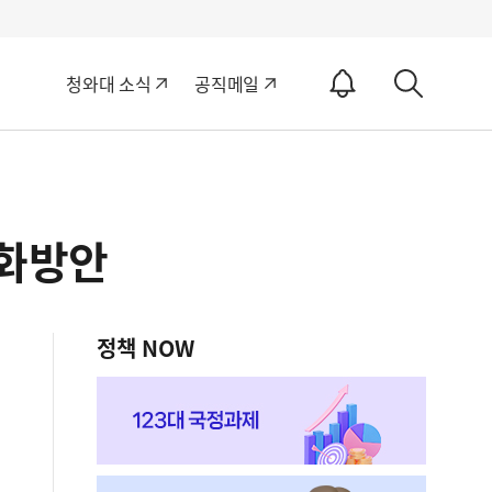
알
청와대 소식
공직메일
림
상
ON
세
검
색
강화방안
정책 NOW