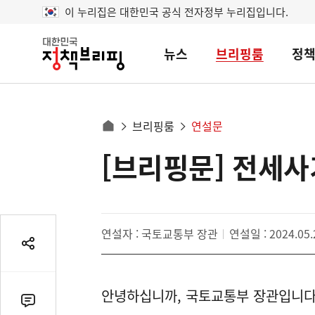
이 누리집은 대한민국 공식 전자정부 누리집입니다.
뉴스
브리핑룸
정
대
한
민
국
정
사
브리핑룸
연설문
책
홈
브
이
으
[브리핑문] 전세사
콘
리
트
로
핑
텐
이
츠
동
영
경
연설자 : 국토교통부 장관
연설일 : 2024.05.
역
로
공
유
열
안녕하십니까, 국토교통부 장관입니다
기
댓