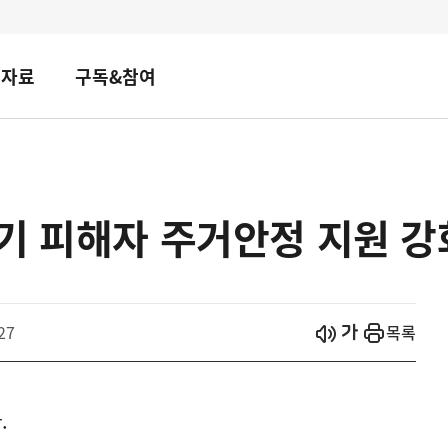
책자료
구독&참여
기 피해자 주거안정 지원 
시작
열기
27
목록
.