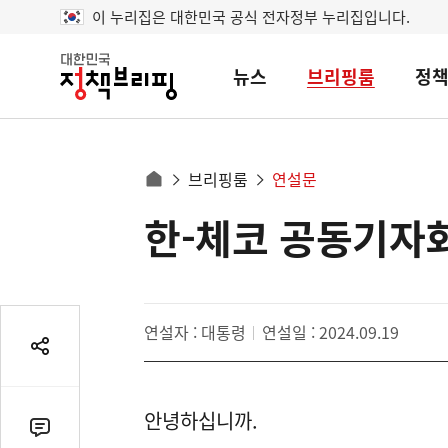
이 누리집은 대한민국 공식 전자정부 누리집입니다.
뉴스
브리핑룸
정
대
한
민
국
정
사
브리핑룸
연설문
책
홈
브
이
으
한-체코 공동기자
콘
리
트
로
핑
텐
이
츠
동
영
경
연설자 : 대통령
연설일 : 2024.09.19
역
로
공
유
열
안녕하십니까.
기
댓