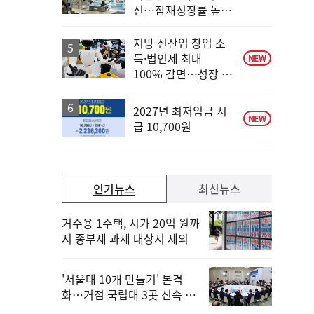
단
신…잠재성장률 높인
계
다
상
승
지방 신산업 창업 소
득·법인세 최대
NEW
100% 감면…성장 지
원 강화
2027년 최저임금 시
NEW
급 10,700원
인기뉴스
최신뉴스
거주용 1주택, 시가 20억 원까
지 종부세 과세 대상서 제외
'서울대 10개 만들기' 본격
화…거점 국립대 3곳 신속 선
정