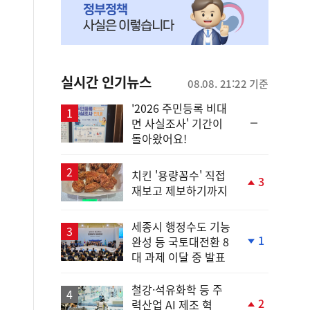
실시간 인기뉴스
08.08. 21:22 기준
'2026 주민등록 비대
순
면 사실조사' 기간이
위
돌아왔어요!
동
일
치킨 '용량꼼수' 직접
3
재보고 제보하기까지
단
계
상
세종시 행정수도 기능
승
1
완성 등 국토대전환 8
단
대 과제 이달 중 발표
계
하
락
철강·석유화학 등 주
2
력산업 AI 제조 혁