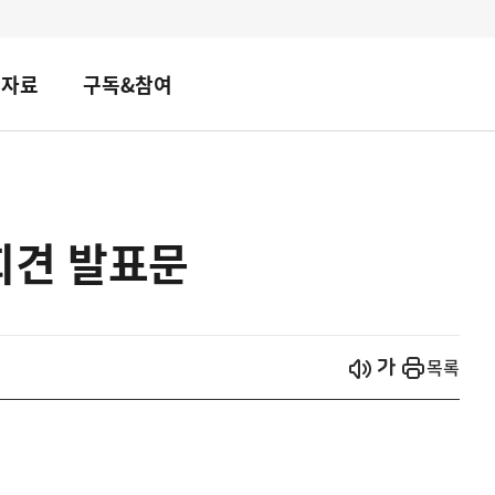
책자료
구독&참여
회견 발표문
시작
열기
목록