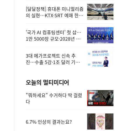
[달달정책] 휴대폰 미니멀리즘
의 실현…KTX·SRT 예매 한
번에 끝!
'국가 AI 컴퓨팅센터' 첫 삽…
1만 5000장 규모·2028년 완
공
3대 메가프로젝트 신속 추
진…수출 5강·1조 달러 기반
구축
오늘의 멀티미디어
"뭐하세요" 수거하다 딱 걸렸
다
6.7% 인상의 결과는요?