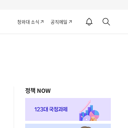
알
청와대 소식
공직메일
림
상
ON
세
검
색
정책 NOW