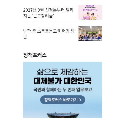
2027년 9월 신청분부터 달라
지는 '근로장려금'
방학 중 초등돌봄교육 현장 방
문
정책포커스