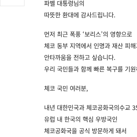
파벨 대통령님의
글
수
따뜻한 환대에 감사드립니다.
(클
릭
먼저 최근 폭풍 ‘보리스’의 영향으로
시
댓
체코 동부 지역에서 인명과 재산 피해
글
로
안타까움을 전하고 싶습니다.
이
우리 국민들과 함께 빠른 복구를 기
동)
체코 국민 여러분,
내년 대한민국과 체코공화국의수교 3
유럽 내 한국의 핵심 우방국인
체코공화국을 공식 방문하게 돼서