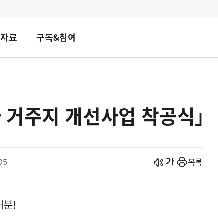
책자료
구독&참여
 거주지 개선사업 착공식」
시작
열기
05
목록
러분!