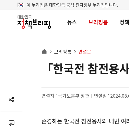
이 누리집은 대한민국 공식 전자정부 누리집입니다.
뉴스
브리핑룸
정
대
한
민
국
정
사
브리핑룸
연설문
책
홈
브
이
으
「한국전 참전용사
콘
리
트
로
핑
텐
이
츠
동
영
경
연설자 : 국가보훈부 장관
연설일 : 2024.08.
역
로
공
유
열
존경하는 한국전 참전용사와 내빈 여
기
댓