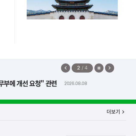
법무부에 개선 요청" 관련
2026.08.08
정지
이
다
2
/
4
전
음
보
보
기
기
공지사항
더보기