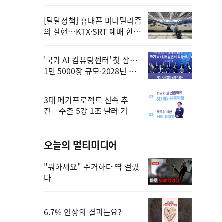
정
[달달정책] 휴대폰 미니멀리즘
의 실현…KTX·SRT 예매 한
번에 끝!
'국가 AI 컴퓨팅센터' 첫 삽…
1만 5000장 규모·2028년 완
공
3대 메가프로젝트 신속 추
진…수출 5강·1조 달러 기반
구축
오늘의 멀티미디어
"뭐하세요" 수거하다 딱 걸렸
다
6.7% 인상의 결과는요?