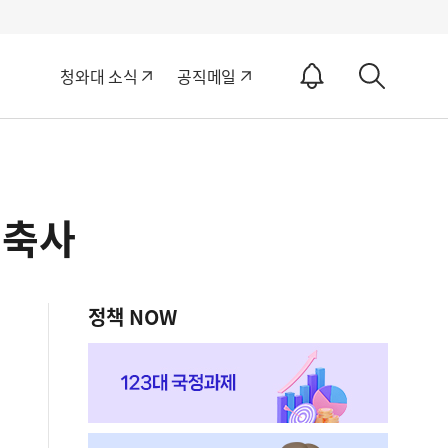
알
청와대 소식
공직메일
림
상
ON
세
검
색
 축사
정책 NOW