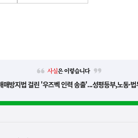
사
신매매방지법 걸린 '우즈벡 인력 송출'...성평등부,노동·
실
은
이
렇
습
니
다