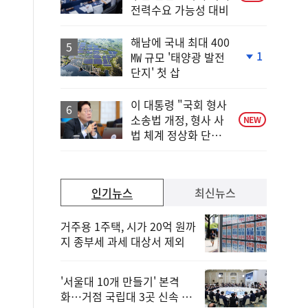
전력수요 가능성 대비
해남에 국내 최대 400
1
㎿ 규모 '태양광 발전
단
단지' 첫 삽
계
하
락
이 대통령 "국회 형사
소송법 개정, 형사 사
NEW
법 체계 정상화 단초
마련"
인기뉴스
최신뉴스
거주용 1주택, 시가 20억 원까
지 종부세 과세 대상서 제외
'서울대 10개 만들기' 본격
화…거점 국립대 3곳 신속 선