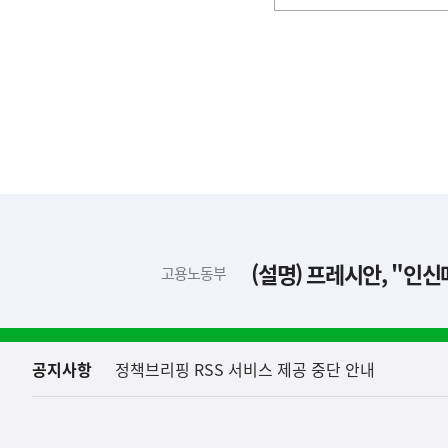
기
(설명) 프레시안, "인
고용노동부
하
단
배
너
영
역
공지사항
정책브리핑 RSS 서비스 제공 중단 안내