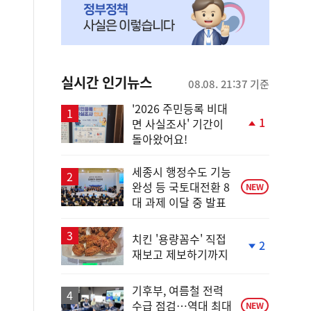
실시간 인기뉴스
08.08. 21:37 기준
'2026 주민등록 비대
1
면 사실조사' 기간이
단
돌아왔어요!
계
상
승
세종시 행정수도 기능
완성 등 국토대전환 8
NEW
대 과제 이달 중 발표
치킨 '용량꼼수' 직접
2
재보고 제보하기까지
단
계
하
기후부, 여름철 전력
락
수급 점검…역대 최대
NEW