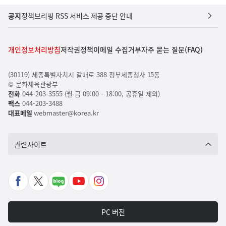
공지
정책브리핑 RSS 서비스 제공 중단 안내
개인정보처리방침
저작권정책
이메일 수집거부
자주 묻는 질문(FAQ)
(30119) 세종특별자치시 갈매로 388 정부세종청사 15동
© 문화체육관광부
전화
044-203-3555 (월-금 09:00 - 18:00, 공휴일 제외)
팩스
044-203-3488
대표메일
webmaster@korea.kr
관련사이트
페
X
네
유
인
이
바
이
튜
스
스
로
버
브
타
PC 버전
북
가
포
바
그