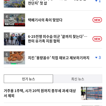
1
전단지' 첫 삽
단
계
하
락
영
택배기사의 촉이 맞았다
NEW
상
6·25전쟁 미수습 미군 '끝까지 찾는다'…
NEW
한미 유가족 지원 협력
3
치킨 '용량꼼수' 직접 재보고 제보하기까지
단
계
하
락
인
인기 뉴스
최신 뉴스
기,
인
기
최
거주용 1주택, 시가 20억 원까지 종부세 과세 대상
뉴
서 제외
신,
스