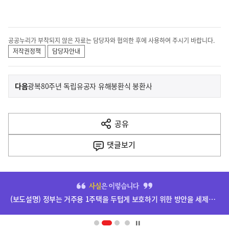
공공누리가 부착되지 않은 자료는 담당자와 협의한 후에 사용하여 주시기 바랍니다.
저작권정책
담당자안내
이
기
다음
광복80주년 독립유공자 유해봉환식 봉환사
사
전
다
공유
열
음
기
댓글
보기
기
사
히
단
(보도설명) 정부는 거주용 1주택을 두텁게 보호하기 위한 방안을 세제개편안에 담았습니다.
배
너