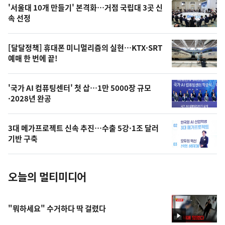
오
'서울대 10개 만들기' 본격화…거점 국립대 3곳 신
늘
속 선정
의
영
[달달정책] 휴대폰 미니멀리즘의 실현…KTX·SRT
상
예매 한 번에 끝!
,
오
'국가 AI 컴퓨팅센터' 첫 삽…1만 5000장 규모
·2028년 완공
늘
의
3대 메가프로젝트 신속 추진…수출 5강·1조 달러
사
기반 구축
진
오늘의 멀티미디어
"뭐하세요" 수거하다 딱 걸렸다
영