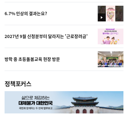
상
6.7% 인상의 결과는요?
영
상
2027년 9월 신청분부터 달라지는 '근로장려금'
방학 중 초등돌봄교육 현장 방문
정책포커스