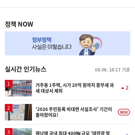
영
정
역
책
정책 NOW
NOW,
MY
맞
춤
뉴
실시간 인기뉴스
08.08. 18:17 기준
스
거주용 1주택, 시가 20억 원까지 종부세 과
2
세 대상서 제외
단
계
상
승
'2026 주민등록 비대면 사실조사' 기간이
NEW
돌아왔어요!
해남에 국내 최대 400㎿ 규모 '태양광 발