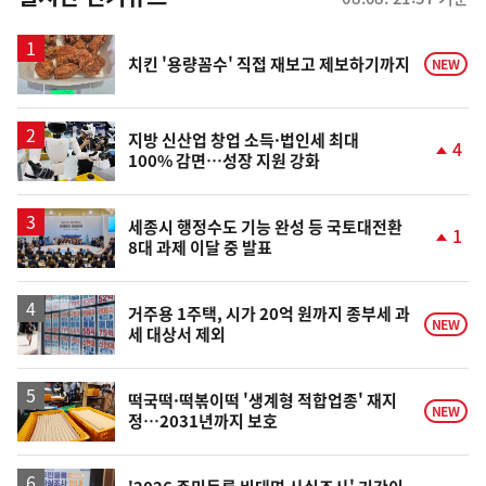
스
치킨 '용량꼼수' 직접 재보고 제보하기까지
NEW
지방 신산업 창업 소득·법인세 최대
4
100% 감면…성장 지원 강화
단
계
상
승
세종시 행정수도 기능 완성 등 국토대전환
1
8대 과제 이달 중 발표
단
계
상
승
거주용 1주택, 시가 20억 원까지 종부세 과
NEW
세 대상서 제외
떡국떡·떡볶이떡 '생계형 적합업종' 재지
NEW
정…2031년까지 보호