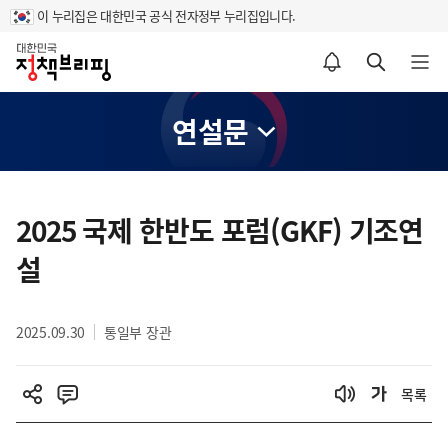
이 누리집은 대한민국 공식 전자정부 누리집입니다.
홈
알림설정 바로가기
검색 바로가기
메뉴 열기
연설문
콘
텐
2025 국제 한반도 포럼(GKF) 기조연
츠
설
영
역
2025.09.30
통일부 장관
목록