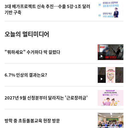
의
3대 메가프로젝트 신속 추진…수출 5강·1조 달러
사
기반 구축
진
오늘의 멀티미디어
"뭐하세요" 수거하다 딱 걸렸다
영
상
6.7% 인상의 결과는요?
영
상
2027년 9월 신청분부터 달라지는 '근로장려금'
방학 중 초등돌봄교육 현장 방문