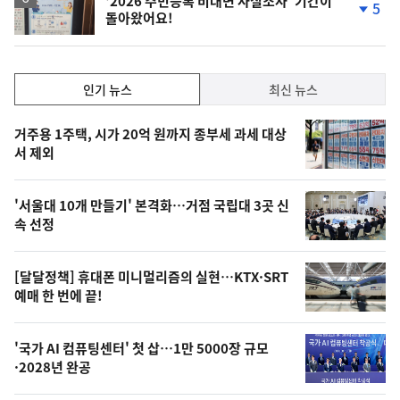
'2026 주민등록 비대면 사실조사' 기간이
5
돌아왔어요!
단
계
하
락
인
인기 뉴스
최신 뉴스
기,
인
기
최
거주용 1주택, 시가 20억 원까지 종부세 과세 대상
뉴
서 제외
신,
스
오
'서울대 10개 만들기' 본격화…거점 국립대 3곳 신
늘
속 선정
의
영
[달달정책] 휴대폰 미니멀리즘의 실현…KTX·SRT
상
예매 한 번에 끝!
,
오
'국가 AI 컴퓨팅센터' 첫 삽…1만 5000장 규모
·2028년 완공
늘