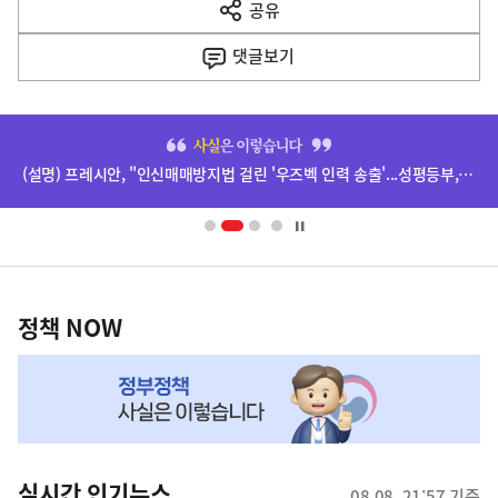
공유
열
음
기
댓글
보기
기
사
히
단
(설명) 프레시안, "인신매매방지법 걸린 '우즈벡 인력 송출'...성평등부,노동·법무부에 개선 요청" 관련
배
너
영
정
역
책
정책 NOW
NOW,
MY
맞
춤
뉴
실시간 인기뉴스
08.08. 21:57 기준