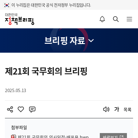
이 누리집은 대한민국 공식 전자정부 누리집입니다.
홈
알림설정 바로가기
검색 바로가기
메뉴 열기
브리핑 자료
콘
텐
제21회 국무회의 브리핑
츠
영
2025.05.13
역
목록
첨부파일
제21회 국무회의 의사일정-배포용.hwp
바로보기