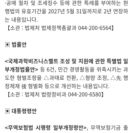
·공매 절차 및 조세징수 등에 관한 특례를 부여하는 현
행법의 유효기간을 2027년 5월 31일까지로 2년 연장하
는 내용입니다.
【소관 : 법제처 법제정책총괄과 044-200-6564】
▣ 법률안
<국제과학비즈니스벨트 조성 및 지원에 관한 특별법 일
부개정법률안>
등 6건, 민간 경영활동을 위축시키는 과
도한 형벌조항을 △과태료 전환, △형량 조정, △先 행
정제재 後 형벌화 등으로 개선하는 내용입니다.
【소관 : 법제처 법령정비과 044-200-6580】
▣ 대통령령안
<무역보험법 시행령 일부개정령안>
, 무역보험기금 출