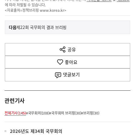
에 따라 처벌될 수 있습니다.
<자료출처=정책브리핑
www.korea.kr
>
이
기
다음
제22회 국무회의 결과 브리핑
사
전
다
공유
열
음
기
좋아요
기
사
댓글
보기
관련기사
전체기사(145)
#국무회의(108)
#국무회의 브리핑(30)
#브리핑(30)
2026년도 제34회 국무회의