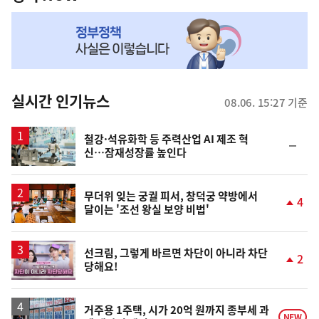
NOW,
MY
맞
춤
뉴
실시간 인기뉴스
08.06. 15:27 기준
스
철강·석유화학 등 주력산업 AI 제조 혁
순
신…잠재성장률 높인다
위
동
일
무더위 잊는 궁궐 피서, 창덕궁 약방에서
4
달이는 '조선 왕실 보양 비법'
단
계
상
승
영
선크림, 그렇게 바르면 차단이 아니라 차단
2
당해요!
상
단
계
상
승
거주용 1주택, 시가 20억 원까지 종부세 과
NEW