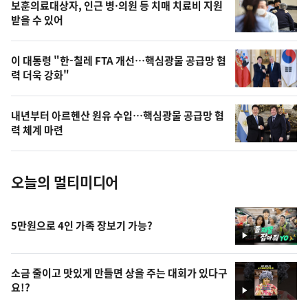
영
보훈의료대상자, 인근 병·의원 등 치매 치료비 지원
상
받을 수 있어
,
오
이 대통령 "한-칠레 FTA 개선…핵심광물 공급망 협
력 더욱 강화"
늘
의
내년부터 아르헨산 원유 수입…핵심광물 공급망 협
사
력 체계 마련
진
오늘의 멀티미디어
5만원으로 4인 가족 장보기 가능?
영
상
소금 줄이고 맛있게 만들면 상을 주는 대회가 있다구
요!?
영