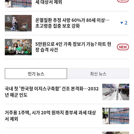
세 대상서 제외
온열질환 추정 사망 60%가 80세 이상…
2
초고령층 집중 보호 강화
단
계
하
락
영
5만원으로 4인 가족 장보기 가능? 마트 현
NEW
장 습격 사건
상
인
인기 뉴스
최신 뉴스
기,
인
기
최
국내 첫 '한국형 이지스구축함' 건조 본격화…2032
뉴
년 해군 인도
신,
스
오
거주용 1주택, 시가 20억 원까지 종부세 과세 대상
늘
서 제외
의