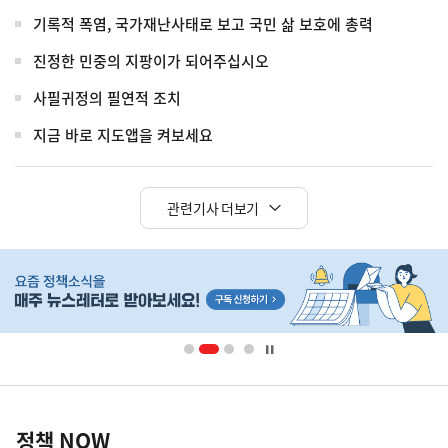
기록적 폭염, 국가재난사태로 보고 국민 삶 보호에 총력
진정한 민중의 지팡이가 되어주십시오
사필귀정의 필연적 조치
지금 바로 지도앱을 켜보세요
관련기사 더보기
히
단
배
너
영
정
역
책
정책 NOW