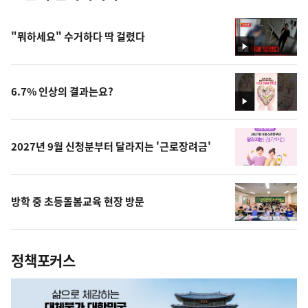
"뭐하세요" 수거하다 딱 걸렸다
영
상
6.7% 인상의 결과는요?
영
상
2027년 9월 신청분부터 달라지는 '근로장려금'
방학 중 초등돌봄교육 현장 방문
정책포커스