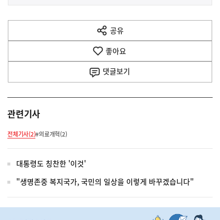
사
전
다
공유
열
음
기
좋아요
기
사
댓글
보기
관련기사
전체기사(2)
#의료개혁(2)
대통령도 칭찬한 '이것'
"생명존중 복지국가, 국민의 일상을 이렇게 바꾸겠습니다"
히