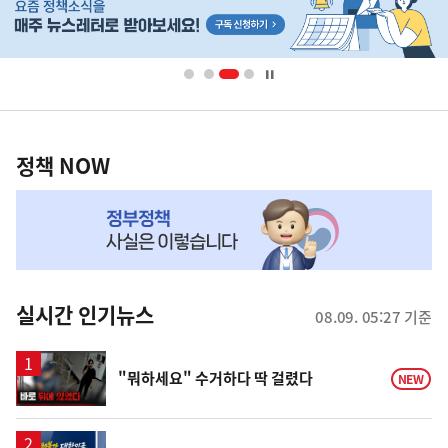
단
배
너
영
정
역
책
정책 NOW
NOW,
MY
맞
춤
뉴
실시간 인기뉴스
08.09. 05:27 기준
스
영
"뭐하세요" 수거하다 딱 걸렸다
NEW
상