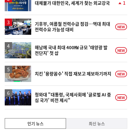
1
대체불가 대한민국, 세계가 찾는 외교강국
단
계
상
승
기후부, 여름철 전력수급 점검…역대 최대
NEW
전력수요 가능성 대비
해남에 국내 최대 400㎿ 규모 '태양광 발
NEW
전단지' 첫 삽
치킨 '용량꼼수' 직접 재보고 제보하기까지
NEW
청와대 "대통령, 국제사회에 '글로벌 AI 중
NEW
심 국가' 비전 제시"
인
인기 뉴스
최신 뉴스
기,
인