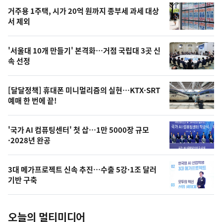
기
최
거주용 1주택, 시가 20억 원까지 종부세 과세 대상
뉴
서 제외
신,
스
오
'서울대 10개 만들기' 본격화…거점 국립대 3곳 신
늘
속 선정
의
영
[달달정책] 휴대폰 미니멀리즘의 실현…KTX·SRT
상
예매 한 번에 끝!
,
오
'국가 AI 컴퓨팅센터' 첫 삽…1만 5000장 규모
·2028년 완공
늘
의
3대 메가프로젝트 신속 추진…수출 5강·1조 달러
사
기반 구축
진
오늘의 멀티미디어