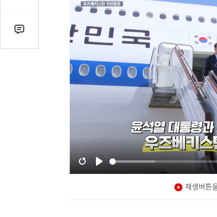
감
수
댓
글
수
(클
릭
시
댓
글
로
이
동)
재생버튼을