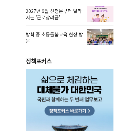
2027년 9월 신청분부터 달라
지는 '근로장려금'
방학 중 초등돌봄교육 현장 방
문
정책포커스
편안에 담았습니다.
2026.08.07