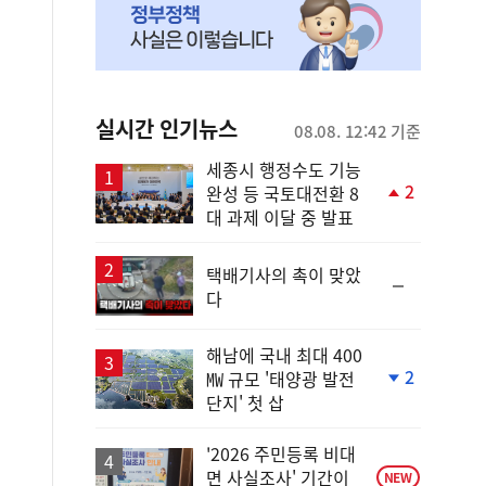
실시간 인기뉴스
08.08. 12:42 기준
세종시 행정수도 기능
2
완성 등 국토대전환 8
단
대 과제 이달 중 발표
계
상
승
택배기사의 촉이 맞았
순
다
위
동
일
해남에 국내 최대 400
2
㎿ 규모 '태양광 발전
단
단지' 첫 삽
계
하
락
'2026 주민등록 비대
면 사실조사' 기간이
NEW