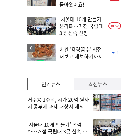
돌아왔어요!
'서울대 10개 만들기'
본격화…거점 국립대
NEW
3곳 신속 선정
치킨 '용량꼼수' 직접
1
재보고 제보하기까지
단
계
하
락
인기뉴스
최신뉴스
거주용 1주택, 시가 20억 원까
지 종부세 과세 대상서 제외
'서울대 10개 만들기' 본격
화…거점 국립대 3곳 신속 선
정