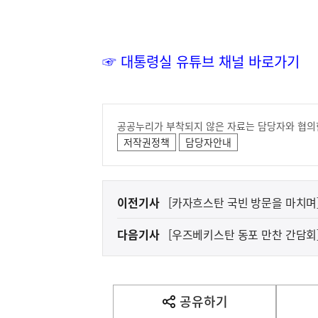
☞ 대통령실 유튜브 채널 바로가기
공공누리가 부착되지 않은 자료는 담당자와 협의
저작권정책
담당자안내
이
이전기사
[카자흐스탄 국빈 방문을 마치며
전
선사한 카자흐스탄 국빈 방문
다음기사
[우즈베키스탄 동포 만찬 간담회
다
지원해 나가겠습니다
음
기
사
공유하기
열