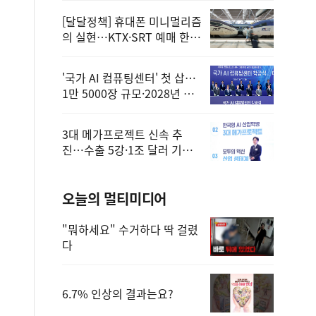
[달달정책] 휴대폰 미니멀리즘
의 실현…KTX·SRT 예매 한
번에 끝!
'국가 AI 컴퓨팅센터' 첫 삽…
1만 5000장 규모·2028년 완
공
3대 메가프로젝트 신속 추
진…수출 5강·1조 달러 기반
구축
오늘의 멀티미디어
"뭐하세요" 수거하다 딱 걸렸
다
6.7% 인상의 결과는요?