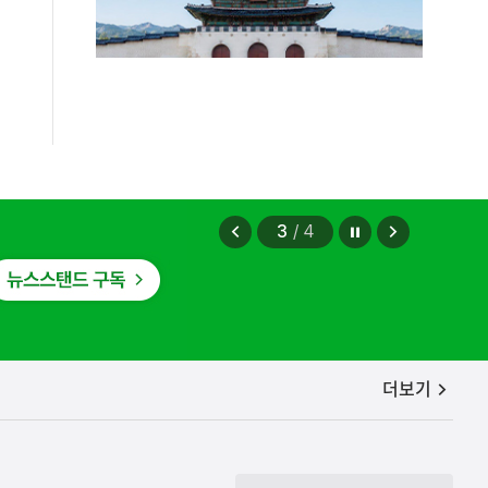
정지
이
다
3
/
4
전
음
보
보
기
기
공지사항
더보기
편안에 담았습니다.
2026.08.07