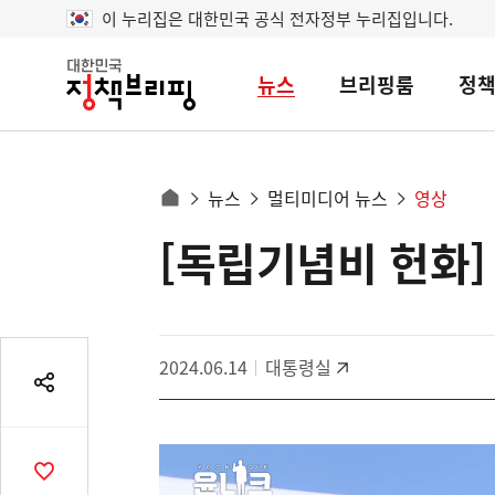
이 누리집은 대한민국 공식 전자정부 누리집입니다.
뉴스
브리핑룸
정
대
한
민
국
정
사
뉴스
멀티미디어 뉴스
영상
책
홈
브
이
으
[독립기념비 헌화]
콘
리
트
로
핑
텐
이
츠
동
영
경
2024.06.14
대통령실
역
로
공
유
열
기
공