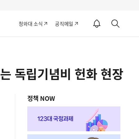
알
청와대 소식
공직메일
림
상
ON
세
검
색
쉬는 독립기념비 헌화 현장
정책 NOW