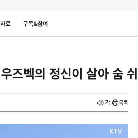
책자료
구독&참여
 우즈벡의 정신이 살아 숨 
시작
열기
목록