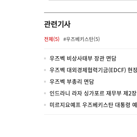
기
영
역
관련기사
전체(5)
#우즈베키스탄(5)
전
우즈벡 비상사태부 장관 면담
체
우즈벡 대외경제협력기금(EDCF) 현
우즈벡 부총리 면담
인드라니 라자 싱가포르 재무부 제2장
미르지요예프 우즈베키스탄 대통령 