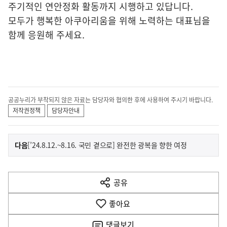
주기적인 연안정화 활동까지 시행하고 있답니다.
모두가 행복한 아쿠아리움을 위해 노력하는 대표님을
함께 응원해 주세요.
공공누리가 부착되지 않은 자료는 담당자와 협의한 후에 사용하여 주시기 바랍니다.
저작권정책
담당자안내
이
기
다음
[’24.8.12.~8.16. 국민 곁으로] 완전한 광복을 향한 여정
사
전
다
공유
열
음
기
좋아요
기
사
댓글
보기