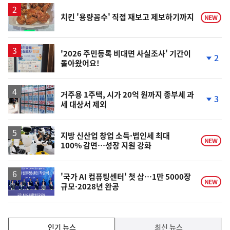
치킨 '용량꼼수' 직접 재보고 제보하기까지
NEW
'2026 주민등록 비대면 사실조사' 기간이
2
돌아왔어요!
단
계
하
락
거주용 1주택, 시가 20억 원까지 종부세 과
3
세 대상서 제외
단
계
하
락
지방 신산업 창업 소득·법인세 최대
NEW
100% 감면…성장 지원 강화
'국가 AI 컴퓨팅센터' 첫 삽…1만 5000장
NEW
규모·2028년 완공
인
인기 뉴스
최신 뉴스