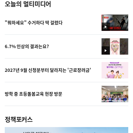
오늘의 멀티미디어
"뭐하세요" 수거하다 딱 걸렸다
영
상
6.7% 인상의 결과는요?
영
상
2027년 9월 신청분부터 달라지는 '근로장려금'
방학 중 초등돌봄교육 현장 방문
정책포커스