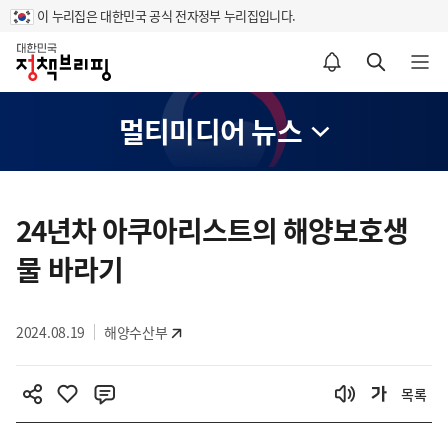
이 누리집은 대한민국 공식 전자정부 누리집입니다.
홈
알림설정 바로가기
검색 바로가기
메뉴 열기
멀티미디어 뉴스
콘
텐
24년차 아쿠아리스트의 해양보호생
츠
물 바라기
영
역
2024.08.19
해양수산부
목록