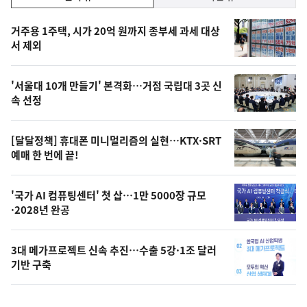
기,
인
기
최
거주용 1주택, 시가 20억 원까지 종부세 과세 대상
뉴
서 제외
신,
스
오
'서울대 10개 만들기' 본격화…거점 국립대 3곳 신
늘
속 선정
의
영
[달달정책] 휴대폰 미니멀리즘의 실현…KTX·SRT
상
예매 한 번에 끝!
,
오
'국가 AI 컴퓨팅센터' 첫 삽…1만 5000장 규모
·2028년 완공
늘
의
3대 메가프로젝트 신속 추진…수출 5강·1조 달러
사
기반 구축
진