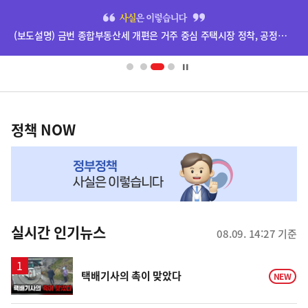
히
단
(보도설명) 금번 종합부동산세 개편은 거주 중심 주택시장 정착, 공정과세 및 과세형평 제고를 위한 것입니다.
배
너
영
정
역
책
정책 NOW
NOW,
MY
맞
춤
뉴
실시간 인기뉴스
08.09. 14:27 기준
스
영
택배기사의 촉이 맞았다
NEW
상