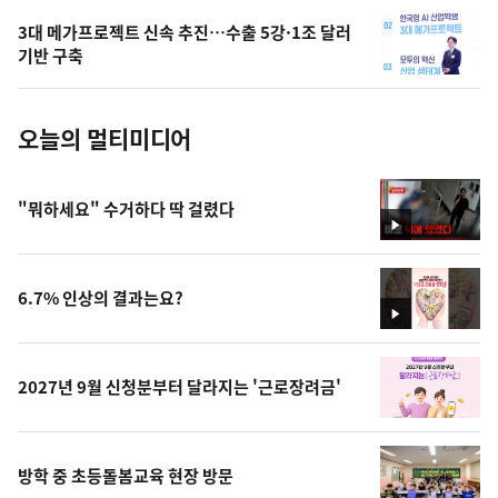
의
3대 메가프로젝트 신속 추진…수출 5강·1조 달러
사
기반 구축
진
오늘의 멀티미디어
"뭐하세요" 수거하다 딱 걸렸다
영
상
6.7% 인상의 결과는요?
영
상
2027년 9월 신청분부터 달라지는 '근로장려금'
방학 중 초등돌봄교육 현장 방문