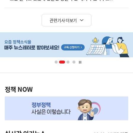
관련기사 더보기
히
단
(설
배
너
영
정
역
책
정책 NOW
NOW,
MY
맞
춤