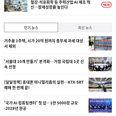
승
철강·석유화학 등 주력산업 AI 제조 혁
NEW
신…잠재성장률 높인다
인
인기 뉴스
최신 뉴스
기,
인
기
최
거주용 1주택, 시가 20억 원까지 종부세 과세 대상
뉴
서 제외
신,
스
오
'서울대 10개 만들기' 본격화…거점 국립대 3곳 신
늘
속 선정
의
영
[달달정책] 휴대폰 미니멀리즘의 실현…KTX·SRT
상
예매 한 번에 끝!
,
오
'국가 AI 컴퓨팅센터' 첫 삽…1만 5000장 규모
·2028년 완공
늘