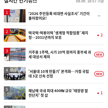
뉴
실시간 인기뉴스
08.09. 18:57 기준
스
'2026 주민등록 비대면 사실조사' 기간이
순
돌아왔어요!
위
동
일
떡국떡·떡볶이떡 '생계형 적합업종' 재지
2
정…2031년까지 보호
단
계
상
승
거주용 1주택, 시가 20억 원까지 종부세 과
NEW
세 대상서 제외
'서울대 10개 만들기' 본격화…거점 국립
NEW
대 3곳 신속 선정
해남에 국내 최대 400㎿ 규모 '태양광 발
1
전단지' 첫 삽
단
계
상