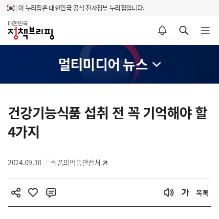
이 누리집은 대한민국 공식 전자정부 누리집입니다.
홈
알림설정 바로가기
검색 바로가기
메뉴 열기
멀티미디어 뉴스
콘
텐
건강기능식품 섭취 전 꼭 기억해야 할
츠
4가지
영
역
2024.09.10
식품의약품안전처
목록