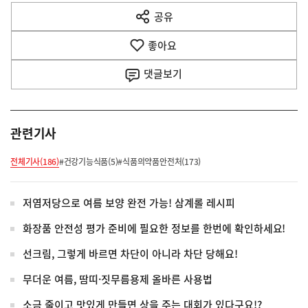
다
공유
열
음
기
좋아요
기
사
댓글
보기
관련기사
전체기사(186)
#건강기능식품(5)
#식품의약품안전처(173)
저염저당으로 여름 보양 완전 가능! 삼계롤 레시피
화장품 안전성 평가 준비에 필요한 정보를 한번에 확인하세요!
선크림, 그렇게 바르면 차단이 아니라 차단 당해요!
무더운 여름, 땀띠·짓무름용제 올바른 사용법
소금 줄이고 맛있게 만들면 상을 주는 대회가 있다구요!?