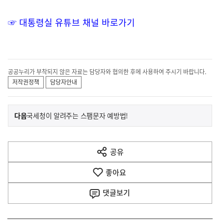
☞ 대통령실 유튜브 채널 바로가기
공공누리가 부착되지 않은 자료는 담당자와 협의한 후에 사용하여 주시기 바랍니다.
저작권정책
담당자안내
이
기
다음
국세청이 알려주는 스팸문자 예방법!
사
전
다
공유
열
음
기
좋아요
기
사
댓글
보기