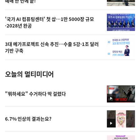
상
예매 한 번에 끝!
,
오
'국가 AI 컴퓨팅센터' 첫 삽…1만 5000장 규모
·2028년 완공
늘
의
3대 메가프로젝트 신속 추진…수출 5강·1조 달러
사
기반 구축
진
오늘의 멀티미디어
"뭐하세요" 수거하다 딱 걸렸다
영
상
6.7% 인상의 결과는요?
영
상