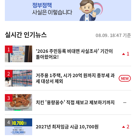
MY
맞
춤
뉴
실시간 인기뉴스
08.09. 18:47 기준
스
'2026 주민등록 비대면 사실조사' 기간이
1
돌아왔어요!
단
계
상
승
거주용 1주택, 시가 20억 원까지 종부세 과
NEW
세 대상서 제외
순
치킨 '용량꼼수' 직접 재보고 제보하기까지
위
동
일
2
2027년 최저임금 시급 10,700원
단