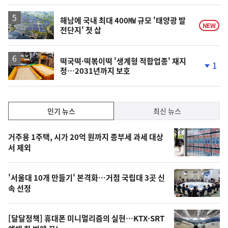
계
상
승
해남에 국내 최대 400㎿ 규모 '태양광 발
NEW
전단지' 첫 삽
떡국떡·떡볶이떡 '생계형 적합업종' 재지
1
정…2031년까지 보호
단
계
하
락
인
인기 뉴스
최신 뉴스
기,
인
기
최
거주용 1주택, 시가 20억 원까지 종부세 과세 대상
뉴
서 제외
신,
스
오
'서울대 10개 만들기' 본격화…거점 국립대 3곳 신
늘
속 선정
의
영
[달달정책] 휴대폰 미니멀리즘의 실현…KTX·SRT