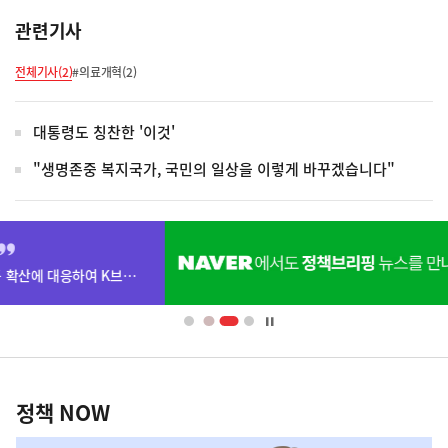
관련기사
전체기사(2)
#의료개혁(2)
대통령도 칭찬한 '이것'
"생명존중 복지국가, 국민의 일상을 이렇게 바꾸겠습니다"
히
단
배
너
영
정
역
책
정책 NOW
NOW,